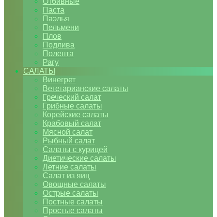
Отбивные
Паста
Паэлья
Пельмени
Плов
Подлива
Полента
Рагу
САЛАТЫ
Винегрет
Вегетарианские салаты
Греческий салат
Грибные салаты
Корейские салаты
Крабовый салат
Мясной салат
Рыбный салат
Салаты с курицей
Диетические салаты
Летние салаты
Салат из яиц
Овощные салаты
Острые салаты
Постные салаты
Простые салаты