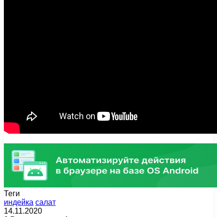
Теги
индейка
салат
14.11.2020