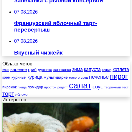
Запеканка с рыбной консервой
07.08.2026
Французский яблочный тарт-
перевертыш
07.08.2026
Вкусный чизкейк
Облако меток
зима
котлета
варенье
капуста
гриб
духовка
запеканка
блин
кефир
пирог
печенье
курица
мультиварке
куриный
крем
мясо
огурец
салат
соус
помидор
пирожок
пицца
простой
рецепт
творожный
тест
торт
яблоко
Интересно