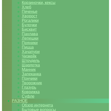
Корзиночки, кексы
Хлеб
Печенье
Хворост
Рогалики
Булочки
Бисквит
Пахлава
Лепешки
Пряники
Пицца
Хачапури
Чизкейк
Штрудель
Шарлотка
Манник
Запеканка
Пончики
Творожник
Глазурь
Коврижка
Суфле
РАЗНОЕ
Обзор интернета
Бытовые вопросы