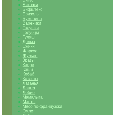
Бигус
Биточки
Бифштекс
Бризоль
Буженина
Вареники
Галушки
Голубцы
Гуляш
Долма
Ежики
Жаркое
Жульен
Зразы
Карри
Каши
Кебаб
Котлеты
Лазанья
Лангет
Лобио
Мамалыга
Манты
Мясо по-французски
Омлет