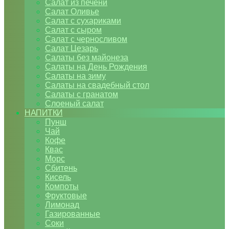
Салат из печени
Салат Оливье
Салат с сухариками
Салат с сыром
Салат с черносливом
Салат Цезарь
Салаты без майонеза
Салаты на День Рождения
Салаты на зиму
Салаты на свадебный стол
Салаты с гранатом
Слоеный салат
НАПИТКИ
Пунш
Чай
Кофе
Квас
Морс
Сбитень
Кисель
Компоты
Фруктовые
Лимонад
Газированные
Соки