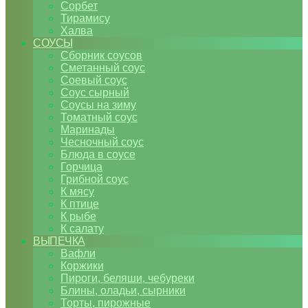
Сорбет
Тирамису
Халва
СОУСЫ
Сборник соусов
Сметанный соус
Соевый соус
Соус сырный
Соусы на зиму
Томатный соус
Маринады
Чесночный соус
Блюда в соусе
Горчица
Грибной соус
К мясу
К птице
К рыбе
К салату
ВЫПЕЧКА
Вафли
Коржики
Пироги, беляши, чебуреки
Блины, оладьи, сырники
Торты, пирожные