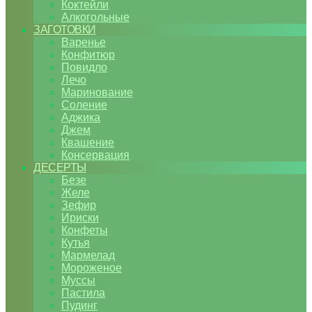
Коктейли
Алкогольные
ЗАГОТОВКИ
Варенье
Конфитюр
Повидло
Лечо
Маринование
Соление
Аджика
Джем
Квашение
Консервация
ДЕСЕРТЫ
Безе
Желе
Зефир
Ириски
Конфеты
Кутья
Мармелад
Мороженое
Муссы
Пастила
Пудинг