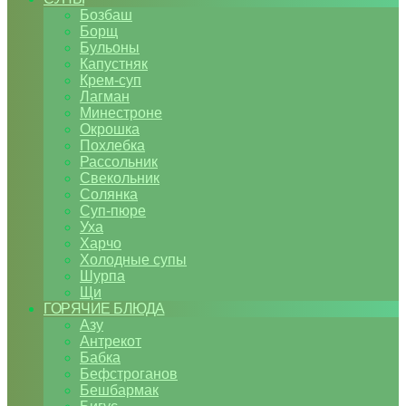
Бозбаш
Борщ
Бульоны
Капустняк
Крем-суп
Лагман
Минестроне
Окрошка
Похлебка
Рассольник
Свекольник
Солянка
Суп-пюре
Уха
Харчо
Холодные супы
Шурпа
Щи
ГОРЯЧИЕ БЛЮДА
Азу
Антрекот
Бабка
Бефстроганов
Бешбармак