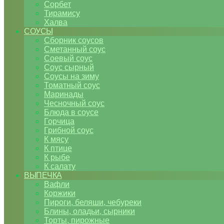
Сорбет
Тирамису
Халва
СОУСЫ
Сборник соусов
Сметанный соус
Соевый соус
Соус сырный
Соусы на зиму
Томатный соус
Маринады
Чесночный соус
Блюда в соусе
Горчица
Грибной соус
К мясу
К птице
К рыбе
К салату
ВЫПЕЧКА
Вафли
Коржики
Пироги, беляши, чебуреки
Блины, оладьи, сырники
Торты, пирожные