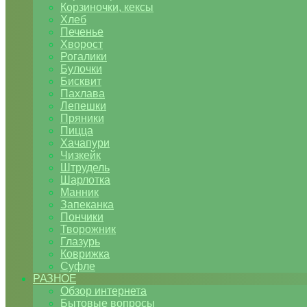
Корзиночки, кексы
Хлеб
Печенье
Хворост
Рогалики
Булочки
Бисквит
Пахлава
Лепешки
Пряники
Пицца
Хачапури
Чизкейк
Штрудель
Шарлотка
Манник
Запеканка
Пончики
Творожник
Глазурь
Коврижка
Суфле
РАЗНОЕ
Обзор интернета
Бытовые вопросы