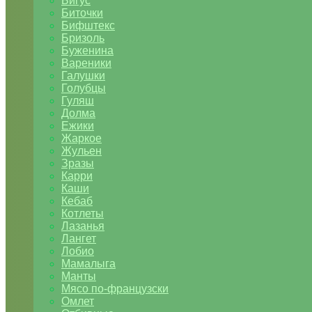
Бигус
Биточки
Бифштекс
Бризоль
Буженина
Вареники
Галушки
Голубцы
Гуляш
Долма
Ежики
Жаркое
Жульен
Зразы
Карри
Каши
Кебаб
Котлеты
Лазанья
Лангет
Лобио
Мамалыга
Манты
Мясо по-французски
Омлет