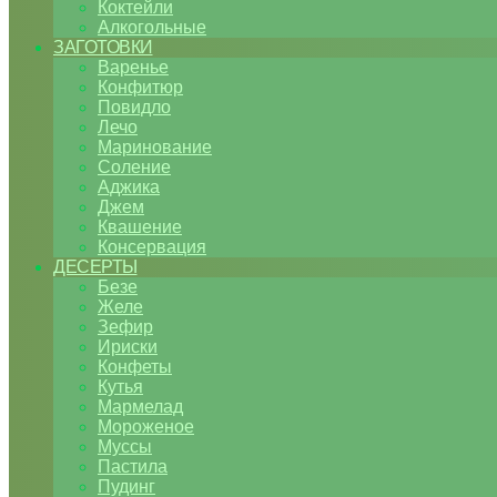
Коктейли
Алкогольные
ЗАГОТОВКИ
Варенье
Конфитюр
Повидло
Лечо
Маринование
Соление
Аджика
Джем
Квашение
Консервация
ДЕСЕРТЫ
Безе
Желе
Зефир
Ириски
Конфеты
Кутья
Мармелад
Мороженое
Муссы
Пастила
Пудинг