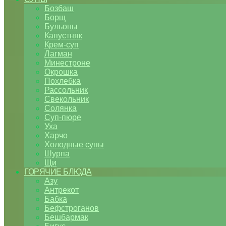
Бозбаш
Борщ
Бульоны
Капустняк
Крем-суп
Лагман
Минестроне
Окрошка
Похлебка
Рассольник
Свекольник
Солянка
Суп-пюре
Уха
Харчо
Холодные супы
Шурпа
Щи
ГОРЯЧИЕ БЛЮДА
Азу
Антрекот
Бабка
Бефстроганов
Бешбармак