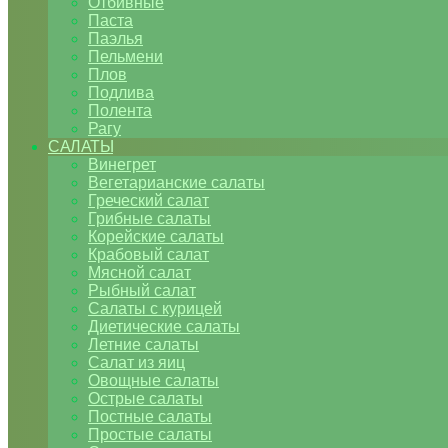
Отбивные
Паста
Паэлья
Пельмени
Плов
Подлива
Полента
Рагу
САЛАТЫ
Винегрет
Вегетарианские салаты
Греческий салат
Грибные салаты
Корейские салаты
Крабовый салат
Мясной салат
Рыбный салат
Салаты с курицей
Диетические салаты
Летние салаты
Салат из яиц
Овощные салаты
Острые салаты
Постные салаты
Простые салаты