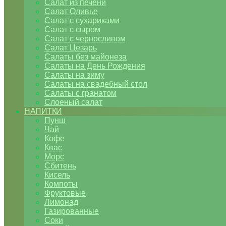
Салат из печени
Салат Оливье
Салат с сухариками
Салат с сыром
Салат с черносливом
Салат Цезарь
Салаты без майонеза
Салаты на День Рождения
Салаты на зиму
Салаты на свадебный стол
Салаты с гранатом
Слоеный салат
НАПИТКИ
Пунш
Чай
Кофе
Квас
Морс
Сбитень
Кисель
Компоты
Фруктовые
Лимонад
Газированные
Соки