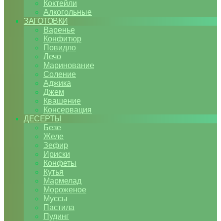
Коктейли
Алкогольные
ЗАГОТОВКИ
Варенье
Конфитюр
Повидло
Лечо
Маринование
Соление
Аджика
Джем
Квашение
Консервация
ДЕСЕРТЫ
Безе
Желе
Зефир
Ириски
Конфеты
Кутья
Мармелад
Мороженое
Муссы
Пастила
Пудинг