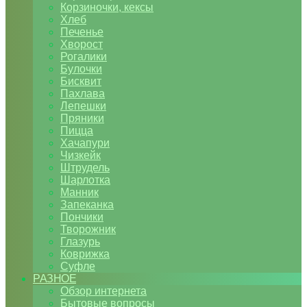
Корзиночки, кексы
Хлеб
Печенье
Хворост
Рогалики
Булочки
Бисквит
Пахлава
Лепешки
Пряники
Пицца
Хачапури
Чизкейк
Штрудель
Шарлотка
Манник
Запеканка
Пончики
Творожник
Глазурь
Коврижка
Суфле
РАЗНОЕ
Обзор интернета
Бытовые вопросы