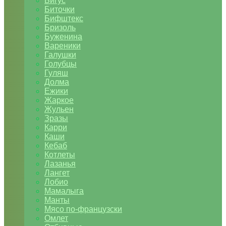
Бигус
Биточки
Бифштекс
Бризоль
Буженина
Вареники
Галушки
Голубцы
Гуляш
Долма
Ежики
Жаркое
Жульен
Зразы
Карри
Каши
Кебаб
Котлеты
Лазанья
Лангет
Лобио
Мамалыга
Манты
Мясо по-французски
Омлет