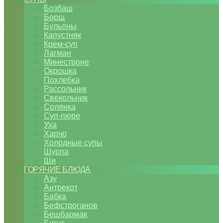
Бозбаш
Борщ
Бульоны
Капустняк
Крем-суп
Лагман
Минестроне
Окрошка
Похлебка
Рассольник
Свекольник
Солянка
Суп-пюре
Уха
Харчо
Холодные супы
Шурпа
Щи
ГОРЯЧИЕ БЛЮДА
Азу
Антрекот
Бабка
Бефстроганов
Бешбармак