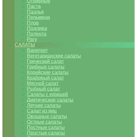
Отбивные
Паста
Паэлья
Пельмени
Плов
Подлива
Полента
Рагу
САЛАТЫ
Винегрет
Вегетарианские салаты
Греческий салат
Грибные салаты
Корейские салаты
Крабовый салат
Мясной салат
Рыбный салат
Салаты с курицей
Диетические салаты
Летние салаты
Салат из яиц
Овощные салаты
Острые салаты
Постные салаты
Простые салаты