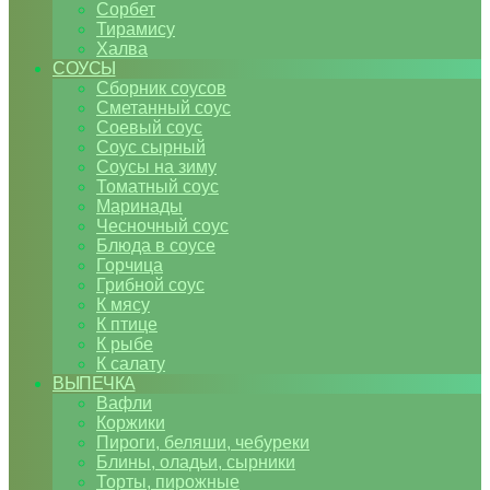
Сорбет
Тирамису
Халва
СОУСЫ
Сборник соусов
Сметанный соус
Соевый соус
Соус сырный
Соусы на зиму
Томатный соус
Маринады
Чесночный соус
Блюда в соусе
Горчица
Грибной соус
К мясу
К птице
К рыбе
К салату
ВЫПЕЧКА
Вафли
Коржики
Пироги, беляши, чебуреки
Блины, оладьи, сырники
Торты, пирожные