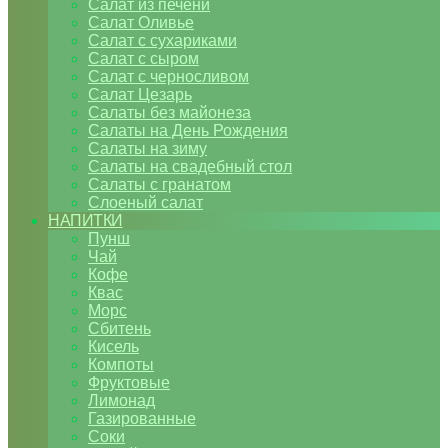
Салат из печени
Салат Оливье
Салат с сухариками
Салат с сыром
Салат с черносливом
Салат Цезарь
Салаты без майонеза
Салаты на День Рождения
Салаты на зиму
Салаты на свадебный стол
Салаты с гранатом
Слоеный салат
НАПИТКИ
Пунш
Чай
Кофе
Квас
Морс
Сбитень
Кисель
Компоты
Фруктовые
Лимонад
Газированные
Соки