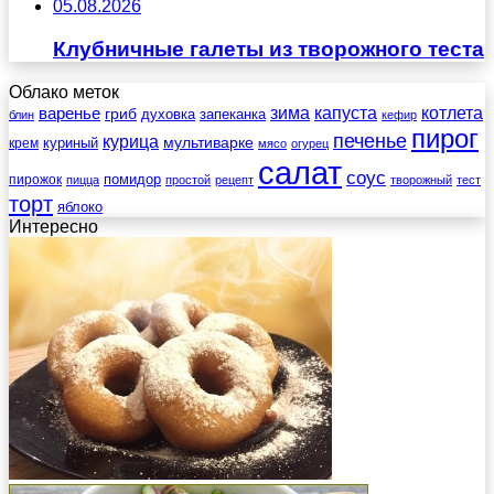
05.08.2026
Клубничные галеты из творожного теста
Облако меток
зима
котлета
варенье
капуста
гриб
духовка
запеканка
блин
кефир
пирог
печенье
курица
мультиварке
куриный
крем
мясо
огурец
салат
соус
помидор
пирожок
пицца
простой
рецепт
творожный
тест
торт
яблоко
Интересно