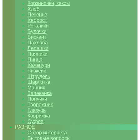
Корзиночки, кексы
Хлеб
Печенье
Хворост
Рогалики
Булочки
Бисквит
Пахлава
Лепешки
Пряники
Пицца
Хачапури
Чизкейк
Штрудель
Шарлотка
Манник
Запеканка
Пончики
Творожник
Глазурь
Коврижка
Суфле
РАЗНОЕ
Обзор интернета
Бытовые вопросы