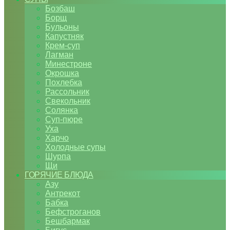
Бозбаш
Борщ
Бульоны
Капустняк
Крем-суп
Лагман
Минестроне
Окрошка
Похлебка
Рассольник
Свекольник
Солянка
Суп-пюре
Уха
Харчо
Холодные супы
Шурпа
Щи
ГОРЯЧИЕ БЛЮДА
Азу
Антрекот
Бабка
Бефстроганов
Бешбармак