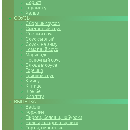
Сорбет
Тирамису
Халва
СОУСЫ
Сборник соусов
Сметанный соус
Соевый соус
Соус сырный
Соусы на зиму
Томатный соус
Маринады
Чесночный соус
Блюда в соусе
Горчица
Грибной соус
К мясу
К птице
К рыбе
К салату
ВЫПЕЧКА
Вафли
Коржики
Пироги, беляши, чебуреки
Блины, оладьи, сырники
Торты, пирожные