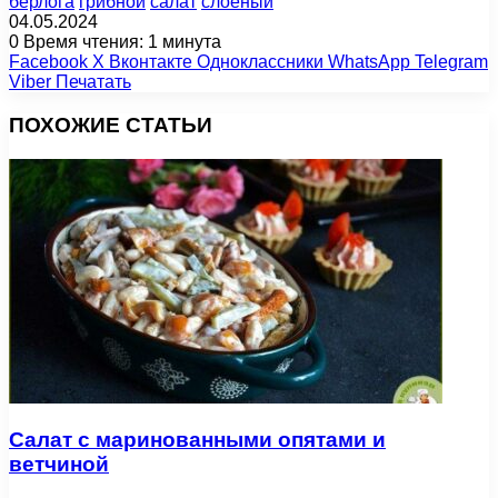
берлога
грибной
салат
слоеный
04.05.2024
0
Время чтения: 1 минута
Facebook
X
Вконтакте
Одноклассники
WhatsApp
Telegram
Viber
Печатать
ПОХОЖИЕ СТАТЬИ
Салат с маринованными опятами и
ветчиной