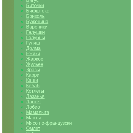
Бигус
Биточки
Бифштекс
Бризоль
Буженина
Вареники
Галушки
Голубцы
Гуляш
Долма
Ежики
Жаркое
Жульен
Зразы
Карри
Каши
Кебаб
Котлеты
Лазанья
Лангет
Лобио
Мамалыга
Манты
Мясо по-французски
Омлет