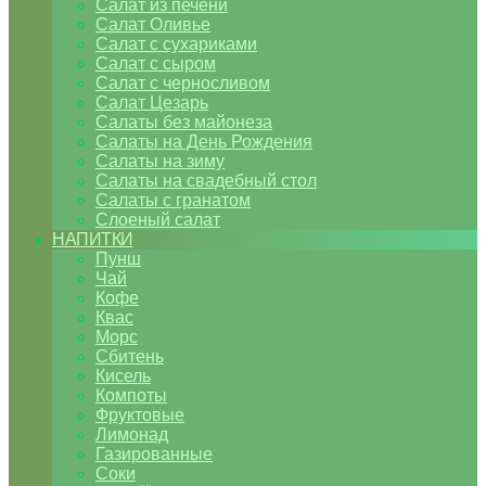
Салат из печени
Салат Оливье
Салат с сухариками
Салат с сыром
Салат с черносливом
Салат Цезарь
Салаты без майонеза
Салаты на День Рождения
Салаты на зиму
Салаты на свадебный стол
Салаты с гранатом
Слоеный салат
НАПИТКИ
Пунш
Чай
Кофе
Квас
Морс
Сбитень
Кисель
Компоты
Фруктовые
Лимонад
Газированные
Соки