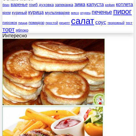
зима
котлета
варенье
капуста
гриб
духовка
запеканка
блин
кефир
пирог
печенье
курица
мультиварке
куриный
крем
мясо
огурец
салат
соус
помидор
пирожок
пицца
простой
рецепт
творожный
тест
торт
яблоко
Интересно