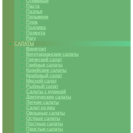
Отбивные
Паста
Паэлья
Пельмени
Плов
Подлива
Полента
Рагу
САЛАТЫ
Винегрет
Вегетарианские салаты
Греческий салат
Грибные салаты
Корейские салаты
Крабовый салат
Мясной салат
Рыбный салат
Салаты с курицей
Диетические салаты
Летние салаты
Салат из яиц
Овощные салаты
Острые салаты
Постные салаты
Простые салаты