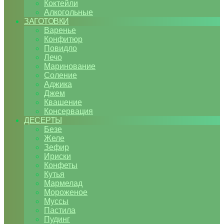
Коктейли
Алкогольные
ЗАГОТОВКИ
Варенье
Конфитюр
Повидло
Лечо
Маринование
Соление
Аджика
Джем
Квашение
Консервация
ДЕСЕРТЫ
Безе
Желе
Зефир
Ириски
Конфеты
Кутья
Мармелад
Мороженое
Муссы
Пастила
Пудинг