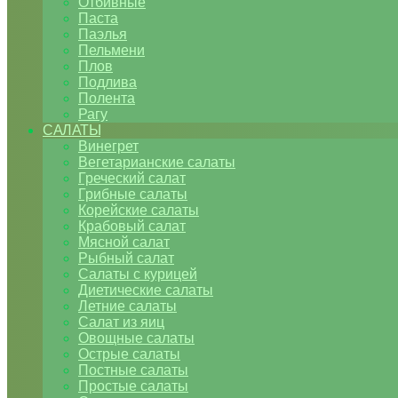
Отбивные
Паста
Паэлья
Пельмени
Плов
Подлива
Полента
Рагу
САЛАТЫ
Винегрет
Вегетарианские салаты
Греческий салат
Грибные салаты
Корейские салаты
Крабовый салат
Мясной салат
Рыбный салат
Салаты с курицей
Диетические салаты
Летние салаты
Салат из яиц
Овощные салаты
Острые салаты
Постные салаты
Простые салаты