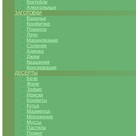
Коктейли
Алкогольные
ЗАГОТОВКИ
Варенье
Конфитюр
Повидло
Лечо
Маринование
Соление
Аджика
Джем
Квашение
Консервация
ДЕСЕРТЫ
Безе
Желе
Зефир
Ириски
Конфеты
Кутья
Мармелад
Мороженое
Муссы
Пастила
Пудинг