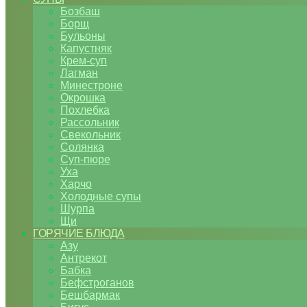
Бозбаш
Борщ
Бульоны
Капустняк
Крем-суп
Лагман
Минестроне
Окрошка
Похлебка
Рассольник
Свекольник
Солянка
Суп-пюре
Уха
Харчо
Холодные супы
Шурпа
Щи
ГОРЯЧИЕ БЛЮДА
Азу
Антрекот
Бабка
Бефстроганов
Бешбармак