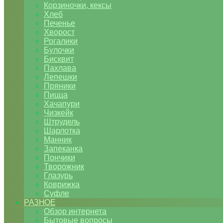
Корзиночки, кексы
Хлеб
Печенье
Хворост
Рогалики
Булочки
Бисквит
Пахлава
Лепешки
Пряники
Пицца
Хачапури
Чизкейк
Штрудель
Шарлотка
Манник
Запеканка
Пончики
Творожник
Глазурь
Коврижка
Суфле
РАЗНОЕ
Обзор интернета
Бытовые вопросы