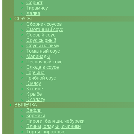
Сорбет
Тирамису
Халва
СОУСЫ
Сборник соусов
Сметанный соус
Соевый соус
Соус сырный
Соусы на зиму
Томатный соус
Маринады
Чесночный соус
Блюда в соусе
Горчица
Грибной соус
К мясу
К птице
К рыбе
К салату
ВЫПЕЧКА
Вафли
Коржики
Пироги, беляши, чебуреки
Блины, оладьи, сырники
Торты, пирожные