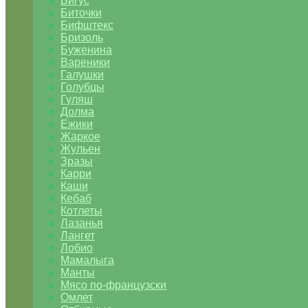
Бигус
Биточки
Бифштекс
Бризоль
Буженина
Вареники
Галушки
Голубцы
Гуляш
Долма
Ежики
Жаркое
Жульен
Зразы
Карри
Каши
Кебаб
Котлеты
Лазанья
Лангет
Лобио
Мамалыга
Манты
Мясо по-французски
Омлет