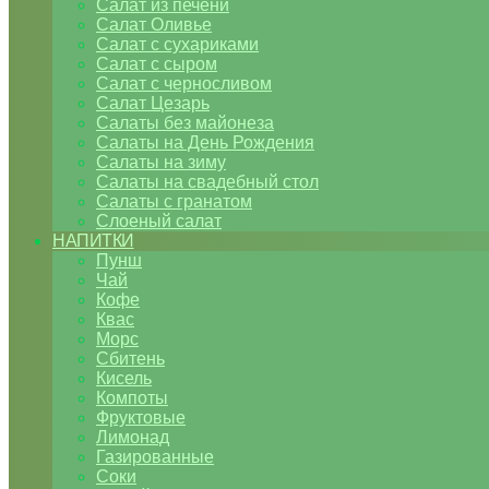
Салат из печени
Салат Оливье
Салат с сухариками
Салат с сыром
Салат с черносливом
Салат Цезарь
Салаты без майонеза
Салаты на День Рождения
Салаты на зиму
Салаты на свадебный стол
Салаты с гранатом
Слоеный салат
НАПИТКИ
Пунш
Чай
Кофе
Квас
Морс
Сбитень
Кисель
Компоты
Фруктовые
Лимонад
Газированные
Соки