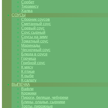
Сорбет
Тирамису
Халва
СОУСЫ
Сборник соусов
Сметанный соус
Соевый соус
Соус сырный
Соусы на зиму
Томатный соус
Маринады
Чесночный соус
Блюда в соусе
Горчица
Грибной соус
К мясу
К птице
К рыбе
К салату
ВЫПЕЧКА
Вафли
Коржики
Пироги, беляши, чебуреки
Блины, оладьи, сырники
Торты, пирожные