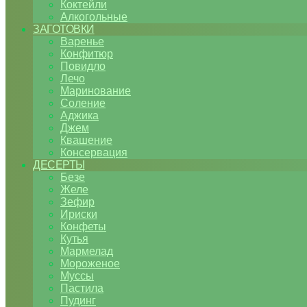
Коктейли
Алкогольные
ЗАГОТОВКИ
Варенье
Конфитюр
Повидло
Лечо
Маринование
Соление
Аджика
Джем
Квашение
Консервация
ДЕСЕРТЫ
Безе
Желе
Зефир
Ириски
Конфеты
Кутья
Мармелад
Мороженое
Муссы
Пастила
Пудинг