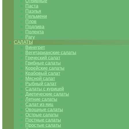
Отбивные
Паста
Паэлья
Пельмени
Плов
Подлива
Полента
Рагу
САЛАТЫ
Винегрет
Вегетарианские салаты
Греческий салат
Грибные салаты
Корейские салаты
Крабовый салат
Мясной салат
Рыбный салат
Салаты с курицей
Диетические салаты
Летние салаты
Салат из яиц
Овощные салаты
Острые салаты
Постные салаты
Простые салаты