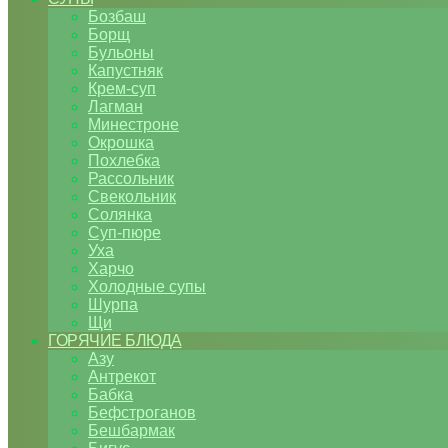
Бозбаш
Борщ
Бульоны
Капустняк
Крем-суп
Лагман
Минестроне
Окрошка
Похлебка
Рассольник
Свекольник
Солянка
Суп-пюре
Уха
Харчо
Холодные супы
Шурпа
Щи
ГОРЯЧИЕ БЛЮДА
Азу
Антрекот
Бабка
Бефстроганов
Бешбармак