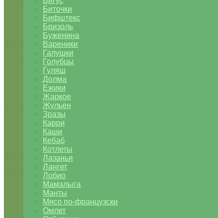
Бигус
Биточки
Бифштекс
Бризоль
Буженина
Вареники
Галушки
Голубцы
Гуляш
Долма
Ежики
Жаркое
Жульен
Зразы
Карри
Каши
Кебаб
Котлеты
Лазанья
Лангет
Лобио
Мамалыга
Манты
Мясо по-французски
Омлет