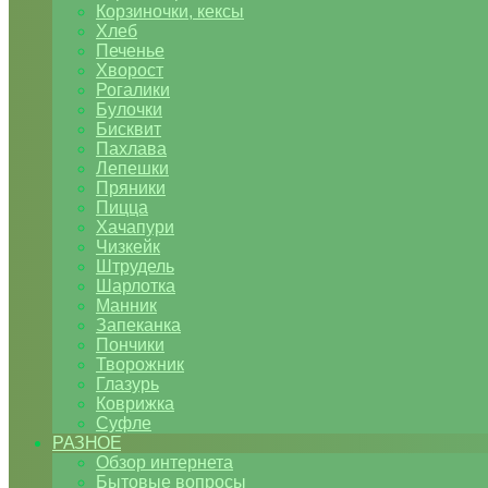
Корзиночки, кексы
Хлеб
Печенье
Хворост
Рогалики
Булочки
Бисквит
Пахлава
Лепешки
Пряники
Пицца
Хачапури
Чизкейк
Штрудель
Шарлотка
Манник
Запеканка
Пончики
Творожник
Глазурь
Коврижка
Суфле
РАЗНОЕ
Обзор интернета
Бытовые вопросы