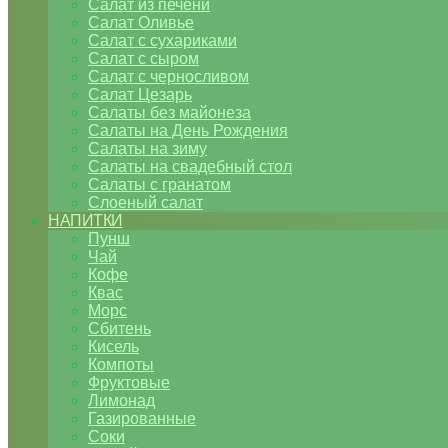
Салат из печени
Салат Оливье
Салат с сухариками
Салат с сыром
Салат с черносливом
Салат Цезарь
Салаты без майонеза
Салаты на День Рождения
Салаты на зиму
Салаты на свадебный стол
Салаты с гранатом
Слоеный салат
НАПИТКИ
Пунш
Чай
Кофе
Квас
Морс
Сбитень
Кисель
Компоты
Фруктовые
Лимонад
Газированные
Соки