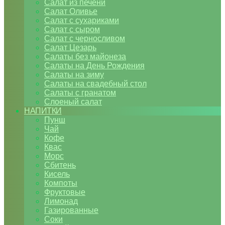
Салат из печени
Салат Оливье
Салат с сухариками
Салат с сыром
Салат с черносливом
Салат Цезарь
Салаты без майонеза
Салаты на День Рождения
Салаты на зиму
Салаты на свадебный стол
Салаты с гранатом
Слоеный салат
НАПИТКИ
Пунш
Чай
Кофе
Квас
Морс
Сбитень
Кисель
Компоты
Фруктовые
Лимонад
Газированные
Соки