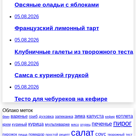
Овсяные оладьи с яблоками
05.08.2026
Французский лимонный тарт
05.08.2026
Клубничные галеты из творожного теста
05.08.2026
Самса с куриной грудкой
05.08.2026
Тесто для чебуреков на кефире
Облако меток
зима
котлета
варенье
капуста
гриб
духовка
запеканка
блин
кефир
пирог
печенье
курица
мультиварке
куриный
крем
мясо
огурец
салат
соус
помидор
пирожок
пицца
простой
рецепт
творожный
тест