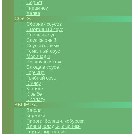
Сорбет
Тирамису
Халва
СОУСЫ
Сборник соусов
Сметанный соус
Соевый соус
Соус сырный
Соусы на зиму
Томатный соус
Маринады
Чесночный соус
Блюда в соусе
Горчица
Грибной соус
К мясу
К птице
К рыбе
К салату
ВЫПЕЧКА
Вафли
Коржики
Пироги, беляши, чебуреки
Блины, оладьи, сырники
Торты, пирожные