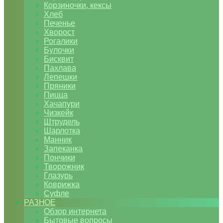
Корзиночки, кексы
Хлеб
Печенье
Хворост
Рогалики
Булочки
Бисквит
Пахлава
Лепешки
Пряники
Пицца
Хачапури
Чизкейк
Штрудель
Шарлотка
Манник
Запеканка
Пончики
Творожник
Глазурь
Коврижка
Суфле
РАЗНОЕ
Обзор интернета
Бытовые вопросы