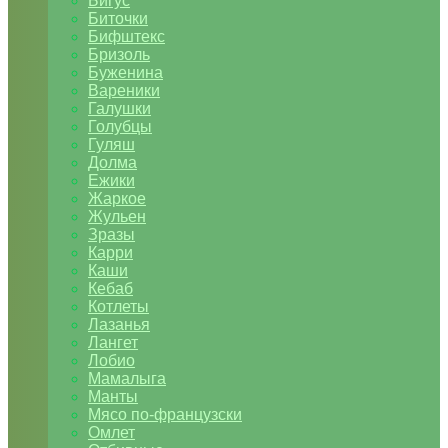
Бигус
Биточки
Бифштекс
Бризоль
Буженина
Вареники
Галушки
Голубцы
Гуляш
Долма
Ежики
Жаркое
Жульен
Зразы
Карри
Каши
Кебаб
Котлеты
Лазанья
Лангет
Лобио
Мамалыга
Манты
Мясо по-французски
Омлет