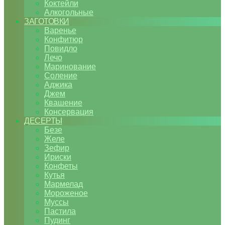
Коктейли
Алкогольные
ЗАГОТОВКИ
Варенье
Конфитюр
Повидло
Лечо
Маринование
Соление
Аджика
Джем
Квашение
Консервация
ДЕСЕРТЫ
Безе
Желе
Зефир
Ириски
Конфеты
Кутья
Мармелад
Мороженое
Муссы
Пастила
Пудинг