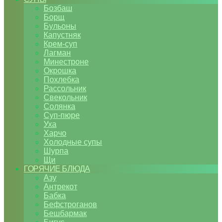
Бозбаш
Борщ
Бульоны
Капустняк
Крем-суп
Лагман
Минестроне
Окрошка
Похлебка
Рассольник
Свекольник
Солянка
Суп-пюре
Уха
Харчо
Холодные супы
Шурпа
Щи
ГОРЯЧИЕ БЛЮДА
Азу
Антрекот
Бабка
Бефстроганов
Бешбармак