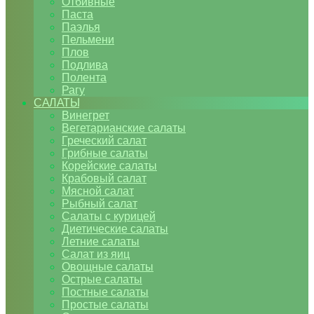
Отбивные
Паста
Паэлья
Пельмени
Плов
Подлива
Полента
Рагу
САЛАТЫ
Винегрет
Вегетарианские салаты
Греческий салат
Грибные салаты
Корейские салаты
Крабовый салат
Мясной салат
Рыбный салат
Салаты с курицей
Диетические салаты
Летние салаты
Салат из яиц
Овощные салаты
Острые салаты
Постные салаты
Простые салаты