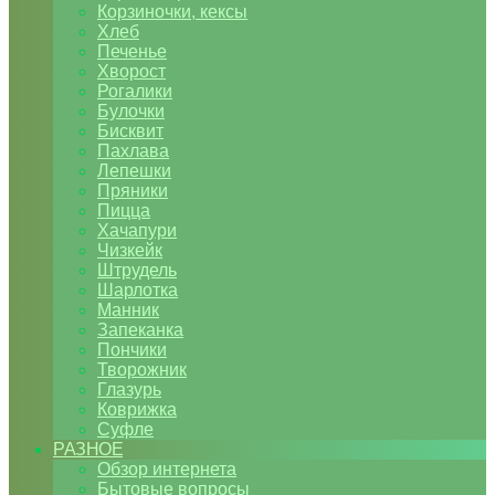
Корзиночки, кексы
Хлеб
Печенье
Хворост
Рогалики
Булочки
Бисквит
Пахлава
Лепешки
Пряники
Пицца
Хачапури
Чизкейк
Штрудель
Шарлотка
Манник
Запеканка
Пончики
Творожник
Глазурь
Коврижка
Суфле
РАЗНОЕ
Обзор интернета
Бытовые вопросы