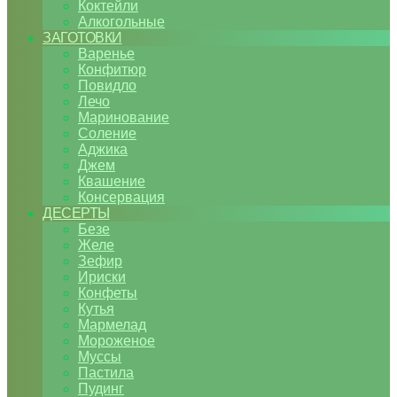
Коктейли
Алкогольные
ЗАГОТОВКИ
Варенье
Конфитюр
Повидло
Лечо
Маринование
Соление
Аджика
Джем
Квашение
Консервация
ДЕСЕРТЫ
Безе
Желе
Зефир
Ириски
Конфеты
Кутья
Мармелад
Мороженое
Муссы
Пастила
Пудинг