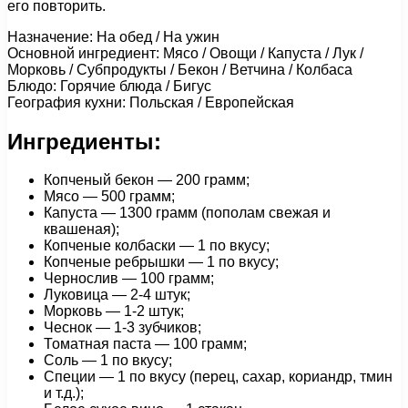
его повторить.
Назначение: На обед / На ужин
Основной ингредиент: Мясо / Овощи / Капуста / Лук /
Морковь / Субпродукты / Бекон / Ветчина / Колбаса
Блюдо: Горячие блюда / Бигус
География кухни: Польская / Европейская
Ингредиенты:
Копченый бекон — 200 грамм;
Мясо — 500 грамм;
Капуста — 1300 грамм (пополам свежая и
квашеная);
Копченые колбаски — 1 по вкусу;
Копченые ребрышки — 1 по вкусу;
Чернослив — 100 грамм;
Луковица — 2-4 штук;
Морковь — 1-2 штук;
Чеснок — 1-3 зубчиков;
Томатная паста — 100 грамм;
Соль — 1 по вкусу;
Специи — 1 по вкусу (перец, сахар, кориандр, тмин
и т.д.);