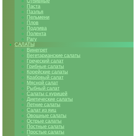
Отбивные
Паста
Паэлья
Пельмени
Плов
Подлива
Полента
Рагу
САЛАТЫ
Винегрет
Вегетарианские салаты
Греческий салат
Грибные салаты
Корейские салаты
Крабовый салат
Мясной салат
Рыбный салат
Салаты с курицей
Диетические салаты
Летние салаты
Салат из яиц
Овощные салаты
Острые салаты
Постные салаты
Простые салаты