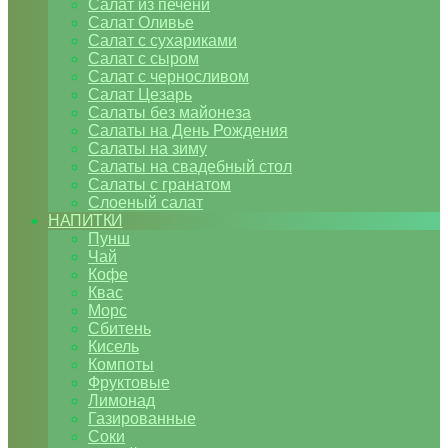
Салат из печени
Салат Оливье
Салат с сухариками
Салат с сыром
Салат с черносливом
Салат Цезарь
Салаты без майонеза
Салаты на День Рождения
Салаты на зиму
Салаты на свадебный стол
Салаты с гранатом
Слоеный салат
НАПИТКИ
Пунш
Чай
Кофе
Квас
Морс
Сбитень
Кисель
Компоты
Фруктовые
Лимонад
Газированные
Соки