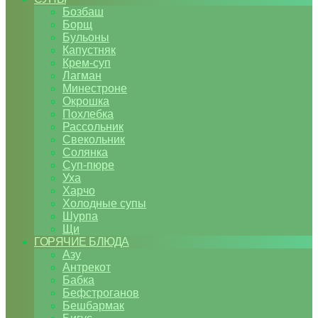
Бозбаш
Борщ
Бульоны
Капустняк
Крем-суп
Лагман
Минестроне
Окрошка
Похлебка
Рассольник
Свекольник
Солянка
Суп-пюре
Уха
Харчо
Холодные супы
Шурпа
Щи
ГОРЯЧИЕ БЛЮДА
Азу
Антрекот
Бабка
Бефстроганов
Бешбармак