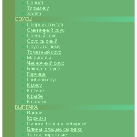
Сорбет
Тирамису
Халва
СОУСЫ
Сборник соусов
Сметанный соус
Соевый соус
Соус сырный
Соусы на зиму
Томатный соус
Маринады
Чесночный соус
Блюда в соусе
Горчица
Грибной соус
К мясу
К птице
К рыбе
К салату
ВЫПЕЧКА
Вафли
Коржики
Пироги, беляши, чебуреки
Блины, оладьи, сырники
Торты, пирожные