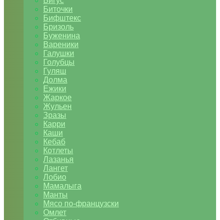
Бигус
Биточки
Бифштекс
Бризоль
Буженина
Вареники
Галушки
Голубцы
Гуляш
Долма
Ежики
Жаркое
Жульен
Зразы
Карри
Каши
Кебаб
Котлеты
Лазанья
Лангет
Лобио
Мамалыга
Манты
Мясо по-французски
Омлет