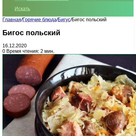
Искать
Главная
/
Горячие блюда
/
Бигус
/
Бигос польский
Бигос польский
16.12.2020
0
Время чтения: 2 мин.