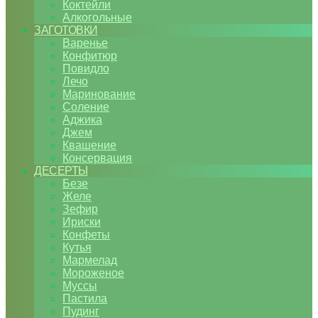
Коктейли
Алкогольные
ЗАГОТОВКИ
Варенье
Конфитюр
Повидло
Лечо
Маринование
Соление
Аджика
Джем
Квашение
Консервация
ДЕСЕРТЫ
Безе
Желе
Зефир
Ириски
Конфеты
Кутья
Мармелад
Мороженое
Муссы
Пастила
Пудинг