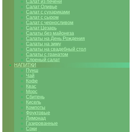
Салат из печени
Салат Оливье
Салат с сухариками
Салат с сыром
Салат с черносливом
Салат Цезарь
Салаты без майонеза
Салаты на День Рождения
Салаты на зиму
Салаты на свадебный стол
Салаты с гранатом
Слоеный салат
НАПИТКИ
Пунш
Чай
Кофе
Квас
Морс
Сбитень
Кисель
Компоты
Фруктовые
Лимонад
Газированные
Соки