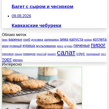
Багет с сыром и чесноком
09.08.2026
Кавказские чебуреки
Облако меток
зима
котлета
варенье
капуста
гриб
духовка
запеканка
блин
кефир
пирог
печенье
курица
мультиварке
куриный
крем
мясо
огурец
салат
соус
помидор
пирожок
пицца
простой
рецепт
творожный
тест
торт
яблоко
Интересно