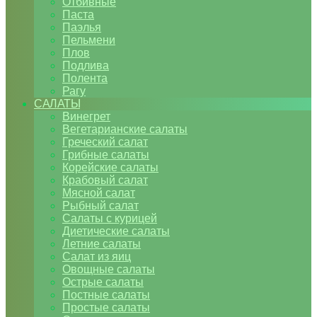
Отбивные
Паста
Паэлья
Пельмени
Плов
Подлива
Полента
Рагу
САЛАТЫ
Винегрет
Вегетарианские салаты
Греческий салат
Грибные салаты
Корейские салаты
Крабовый салат
Мясной салат
Рыбный салат
Салаты с курицей
Диетические салаты
Летние салаты
Салат из яиц
Овощные салаты
Острые салаты
Постные салаты
Простые салаты