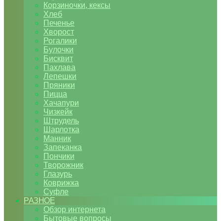
Корзиночки, кексы
Хлеб
Печенье
Хворост
Рогалики
Булочки
Бисквит
Пахлава
Лепешки
Пряники
Пицца
Хачапури
Чизкейк
Штрудель
Шарлотка
Манник
Запеканка
Пончики
Творожник
Глазурь
Коврижка
Суфле
РАЗНОЕ
Обзор интернета
Бытовые вопросы