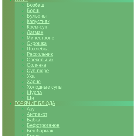
Бозбаш
Борщ
Бульоны
Капустняк
Крем-суп
Лагман
Минестроне
Окрошка
Похлебка
Рассольник
Свекольник
Солянка
Суп-пюре
Уха
Харчо
Холодные супы
Шурпа
Щи
ГОРЯЧИЕ БЛЮДА
Азу
Антрекот
Бабка
Бефстроганов
Бешбармак