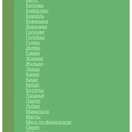
Бигус
Биточки
Бифштекс
Бризоль
Буженина
Вареники
Галушки
Голубцы
Гуляш
Долма
Ежики
Жаркое
Жульен
Зразы
Карри
Каши
Кебаб
Котлеты
Лазанья
Лангет
Лобио
Мамалыга
Манты
Мясо по-французски
Омлет