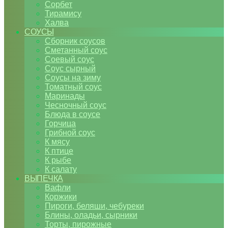
Сорбет
Тирамису
Халва
СОУСЫ
Сборник соусов
Сметанный соус
Соевый соус
Соус сырный
Соусы на зиму
Томатный соус
Маринады
Чесночный соус
Блюда в соусе
Горчица
Грибной соус
К мясу
К птице
К рыбе
К салату
ВЫПЕЧКА
Вафли
Коржики
Пироги, беляши, чебуреки
Блины, оладьи, сырники
Торты, пирожные