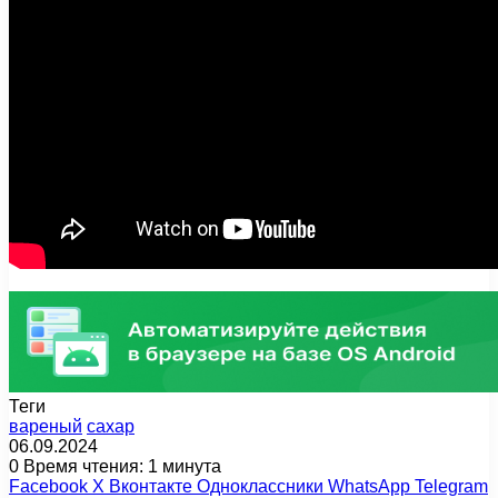
Теги
вареный
сахар
06.09.2024
0
Время чтения: 1 минута
Facebook
X
Вконтакте
Одноклассники
WhatsApp
Telegram