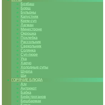
Бозбаш
Борщ
Бульоны
Капустняк
Крем-суп
Лагман
Минестроне
Окрошка
Похлебка
Рассольник
Свекольник
Солянка
Суп-пюре
Уха
Харчо
Холодные супы
Шурпа
Щи
ГОРЯЧИЕ БЛЮДА
Азу
Антрекот
Бабка
Бефстроганов
Бешбармак