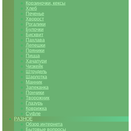
Корзиночки, кексы
Хлеб
Печенье
Хворост
Рогалики
Булочки
Бисквит
Пахлава
Лепешки
Пряники
Пицца
Хачапури
Чизкейк
Штрудель
Шарлотка
Манник
Запеканка
Пончики
Творожник
Глазурь
Коврижка
Суфле
РАЗНОЕ
Обзор интернета
Бытовые вопросы