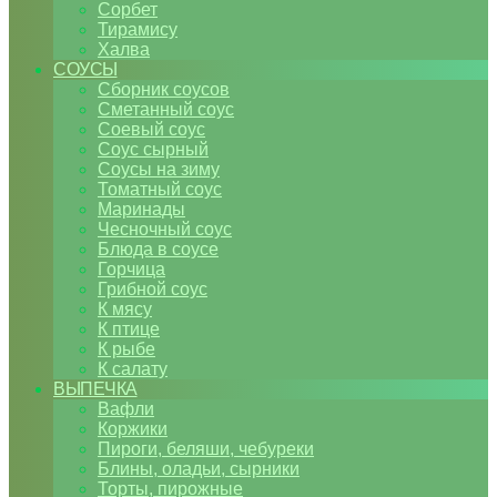
Сорбет
Тирамису
Халва
СОУСЫ
Сборник соусов
Сметанный соус
Соевый соус
Соус сырный
Соусы на зиму
Томатный соус
Маринады
Чесночный соус
Блюда в соусе
Горчица
Грибной соус
К мясу
К птице
К рыбе
К салату
ВЫПЕЧКА
Вафли
Коржики
Пироги, беляши, чебуреки
Блины, оладьи, сырники
Торты, пирожные