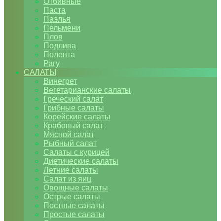
Отбивные
Паста
Паэлья
Пельмени
Плов
Подлива
Полента
Рагу
САЛАТЫ
Винегрет
Вегетарианские салаты
Греческий салат
Грибные салаты
Корейские салаты
Крабовый салат
Мясной салат
Рыбный салат
Салаты с курицей
Диетические салаты
Летние салаты
Салат из яиц
Овощные салаты
Острые салаты
Постные салаты
Простые салаты