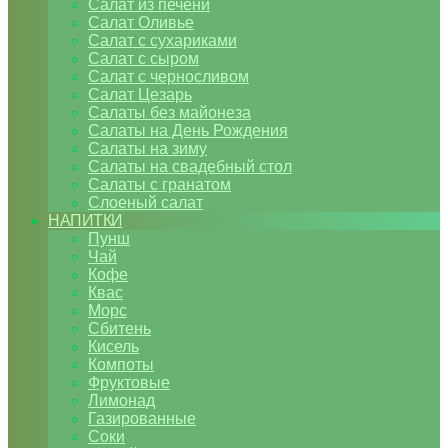
Салат из печени
Салат Оливье
Салат с сухариками
Салат с сыром
Салат с черносливом
Салат Цезарь
Салаты без майонеза
Салаты на День Рождения
Салаты на зиму
Салаты на свадебный стол
Салаты с гранатом
Слоеный салат
НАПИТКИ
Пунш
Чай
Кофе
Квас
Морс
Сбитень
Кисель
Компоты
Фруктовые
Лимонад
Газированные
Соки