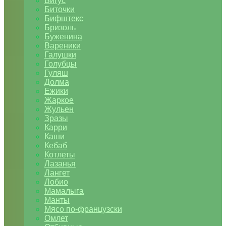
Бигус
Биточки
Бифштекс
Бризоль
Буженина
Вареники
Галушки
Голубцы
Гуляш
Долма
Ежики
Жаркое
Жульен
Зразы
Карри
Каши
Кебаб
Котлеты
Лазанья
Лангет
Лобио
Мамалыга
Манты
Мясо по-французски
Омлет