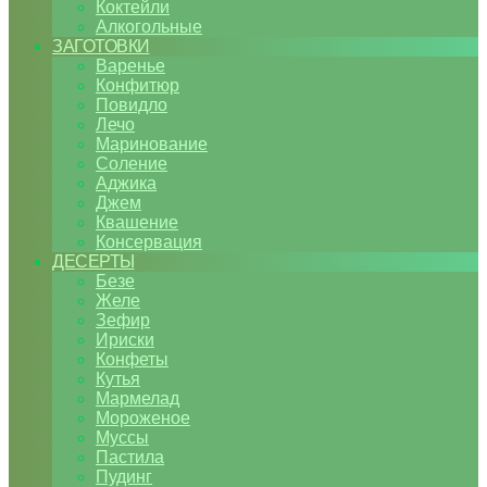
Коктейли
Алкогольные
ЗАГОТОВКИ
Варенье
Конфитюр
Повидло
Лечо
Маринование
Соление
Аджика
Джем
Квашение
Консервация
ДЕСЕРТЫ
Безе
Желе
Зефир
Ириски
Конфеты
Кутья
Мармелад
Мороженое
Муссы
Пастила
Пудинг