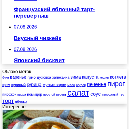
Французский яблочный тарт-
перевертыш
07.08.2026
Вкусный чизкейк
07.08.2026
Японский бисквит
Облако меток
зима
котлета
варенье
капуста
гриб
духовка
запеканка
блин
кефир
пирог
печенье
курица
мультиварке
куриный
крем
мясо
огурец
салат
соус
помидор
пирожок
пицца
простой
рецепт
творожный
тест
торт
яблоко
Интересно