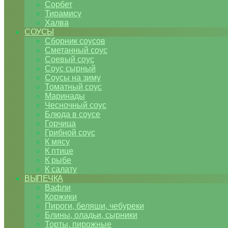
Сорбет
Тирамису
Халва
СОУСЫ
Сборник соусов
Сметанный соус
Соевый соус
Соус сырный
Соусы на зиму
Томатный соус
Маринады
Чесночный соус
Блюда в соусе
Горчица
Грибной соус
К мясу
К птице
К рыбе
К салату
ВЫПЕЧКА
Вафли
Коржики
Пироги, беляши, чебуреки
Блины, оладьи, сырники
Торты, пирожные