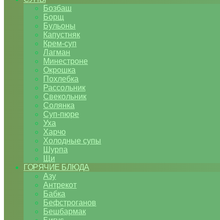
Бозбаш
Борщ
Бульоны
Капустняк
Крем-суп
Лагман
Минестроне
Окрошка
Похлебка
Рассольник
Свекольник
Солянка
Суп-пюре
Уха
Харчо
Холодные супы
Шурпа
Щи
ГОРЯЧИЕ БЛЮДА
Азу
Антрекот
Бабка
Бефстроганов
Бешбармак