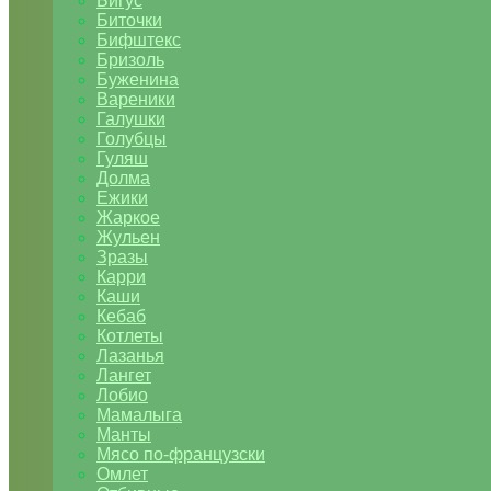
Бигус
Биточки
Бифштекс
Бризоль
Буженина
Вареники
Галушки
Голубцы
Гуляш
Долма
Ежики
Жаркое
Жульен
Зразы
Карри
Каши
Кебаб
Котлеты
Лазанья
Лангет
Лобио
Мамалыга
Манты
Мясо по-французски
Омлет