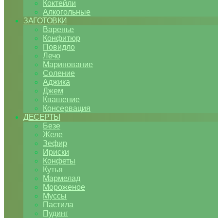
Коктейли
Алкогольные
ЗАГОТОВКИ
Варенье
Конфитюр
Повидло
Лечо
Маринование
Соление
Аджика
Джем
Квашение
Консервация
ДЕСЕРТЫ
Безе
Желе
Зефир
Ириски
Конфеты
Кутья
Мармелад
Мороженое
Муссы
Пастила
Пудинг