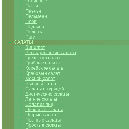
Отбивные
Паста
Паэлья
Пельмени
Плов
Подлива
Полента
Рагу
САЛАТЫ
Винегрет
Вегетарианские салаты
Греческий салат
Грибные салаты
Корейские салаты
Крабовый салат
Мясной салат
Рыбный салат
Салаты с курицей
Диетические салаты
Летние салаты
Салат из яиц
Овощные салаты
Острые салаты
Постные салаты
Простые салаты