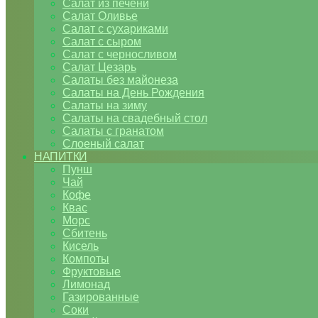
Салат из печени
Салат Оливье
Салат с сухариками
Салат с сыром
Салат с черносливом
Салат Цезарь
Салаты без майонеза
Салаты на День Рождения
Салаты на зиму
Салаты на свадебный стол
Салаты с гранатом
Слоеный салат
НАПИТКИ
Пунш
Чай
Кофе
Квас
Морс
Сбитень
Кисель
Компоты
Фруктовые
Лимонад
Газированные
Соки