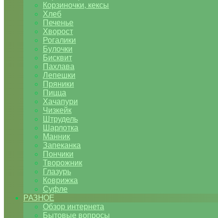
Корзиночки, кексы
Хлеб
Печенье
Хворост
Рогалики
Булочки
Бисквит
Пахлава
Лепешки
Пряники
Пицца
Хачапури
Чизкейк
Штрудель
Шарлотка
Манник
Запеканка
Пончики
Творожник
Глазурь
Коврижка
Суфле
РАЗНОЕ
Обзор интернета
Бытовые вопросы