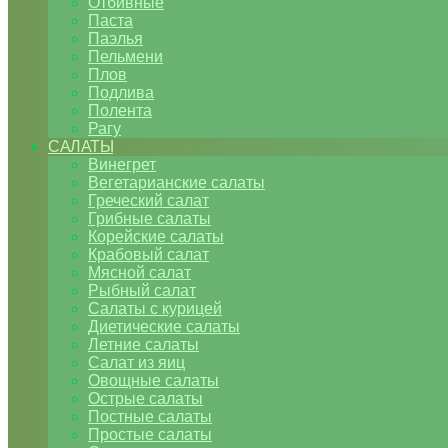
Отбивные
Паста
Паэлья
Пельмени
Плов
Подлива
Полента
Рагу
САЛАТЫ
Винегрет
Вегетарианские салаты
Греческий салат
Грибные салаты
Корейские салаты
Крабовый салат
Мясной салат
Рыбный салат
Салаты с курицей
Диетические салаты
Летние салаты
Салат из яиц
Овощные салаты
Острые салаты
Постные салаты
Простые салаты