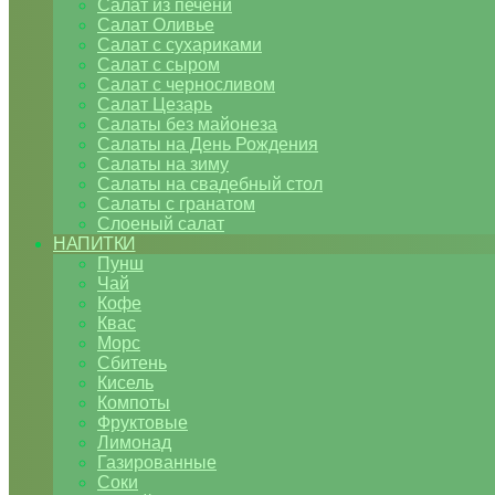
Салат из печени
Салат Оливье
Салат с сухариками
Салат с сыром
Салат с черносливом
Салат Цезарь
Салаты без майонеза
Салаты на День Рождения
Салаты на зиму
Салаты на свадебный стол
Салаты с гранатом
Слоеный салат
НАПИТКИ
Пунш
Чай
Кофе
Квас
Морс
Сбитень
Кисель
Компоты
Фруктовые
Лимонад
Газированные
Соки