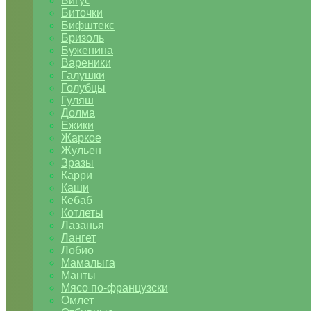
Бигус
Биточки
Бифштекс
Бризоль
Буженина
Вареники
Галушки
Голубцы
Гуляш
Долма
Ежики
Жаркое
Жульен
Зразы
Карри
Каши
Кебаб
Котлеты
Лазанья
Лангет
Лобио
Мамалыга
Манты
Мясо по-французски
Омлет