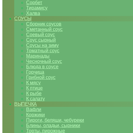
Сорбет
Тирамису
Халва
СОУСЫ
Сборник соусов
Сметанный соус
Соевый соус
Соус сырный
Соусы на зиму
Томатный соус
Маринады
Чесночный соус
Блюда в соусе
Горчица
Грибной соус
К мясу
К птице
К рыбе
К салату
ВЫПЕЧКА
Вафли
Коржики
Пироги, беляши, чебуреки
Блины, оладьи, сырники
Торты, пирожные