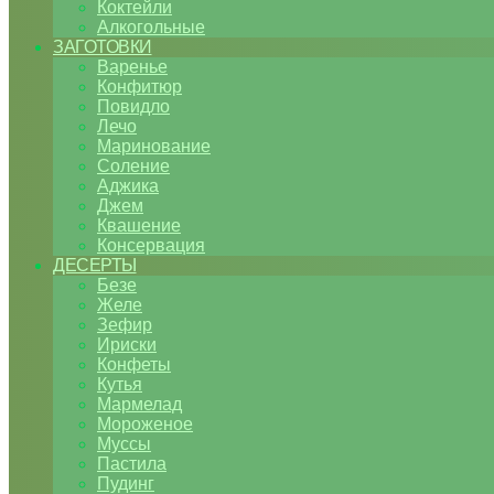
Коктейли
Алкогольные
ЗАГОТОВКИ
Варенье
Конфитюр
Повидло
Лечо
Маринование
Соление
Аджика
Джем
Квашение
Консервация
ДЕСЕРТЫ
Безе
Желе
Зефир
Ириски
Конфеты
Кутья
Мармелад
Мороженое
Муссы
Пастила
Пудинг