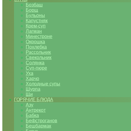
Бозбаш
Борщ
Бульоны
Капустняк
Крем-суп
Лагман
Минестроне
Окрошка
Похлебка
Рассольник
Свекольник
Солянка
Суп-пюре
Уха
Харчо
Холодные супы
Шурпа
Щи
ГОРЯЧИЕ БЛЮДА
Азу
Антрекот
Бабка
Бефстроганов
Бешбармак