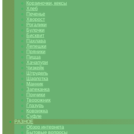
Корзиночки, кексы
Хлеб
Печенье
Хворост
Рогалики
Булочки
Бисквит
Пахлава
Лепешки
Пряники
Пицца
Хачапури
Чизкейк
Штрудель
Шарлотка
Манник
Запеканка
Пончики
Творожник
Глазурь
Коврижка
Суфле
РАЗНОЕ
Обзор интернета
Бытовые вопросы