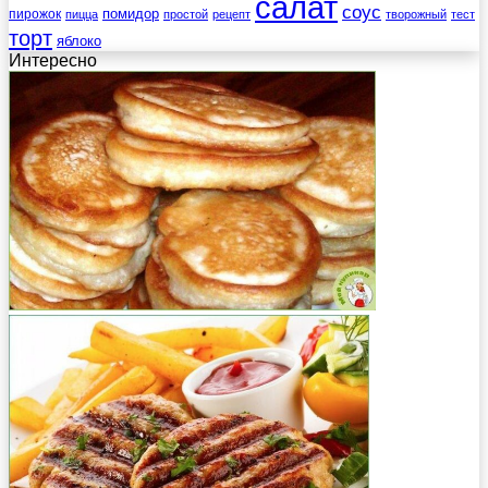
салат
соус
помидор
пирожок
пицца
простой
рецепт
творожный
тест
торт
яблоко
Интересно