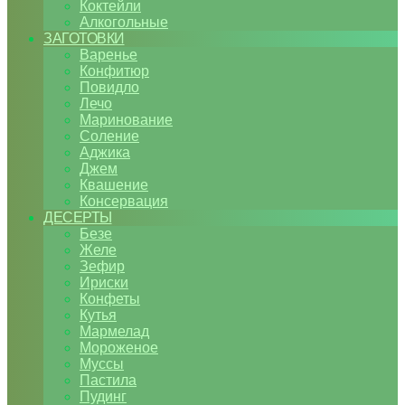
Коктейли
Алкогольные
ЗАГОТОВКИ
Варенье
Конфитюр
Повидло
Лечо
Маринование
Соление
Аджика
Джем
Квашение
Консервация
ДЕСЕРТЫ
Безе
Желе
Зефир
Ириски
Конфеты
Кутья
Мармелад
Мороженое
Муссы
Пастила
Пудинг