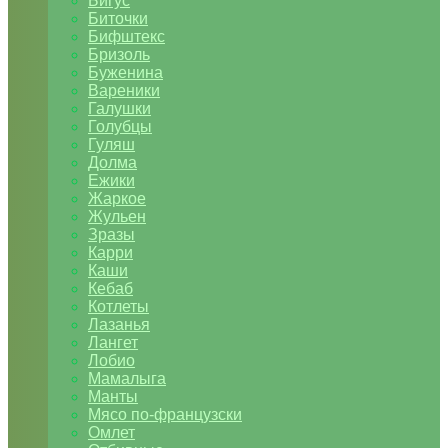
Бигус
Биточки
Бифштекс
Бризоль
Буженина
Вареники
Галушки
Голубцы
Гуляш
Долма
Ежики
Жаркое
Жульен
Зразы
Карри
Каши
Кебаб
Котлеты
Лазанья
Лангет
Лобио
Мамалыга
Манты
Мясо по-французски
Омлет