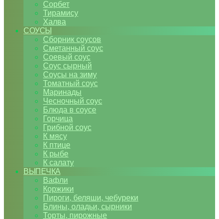
Сорбет
Тирамису
Халва
СОУСЫ
Сборник соусов
Сметанный соус
Соевый соус
Соус сырный
Соусы на зиму
Томатный соус
Маринады
Чесночный соус
Блюда в соусе
Горчица
Грибной соус
К мясу
К птице
К рыбе
К салату
ВЫПЕЧКА
Вафли
Коржики
Пироги, беляши, чебуреки
Блины, оладьи, сырники
Торты, пирожные