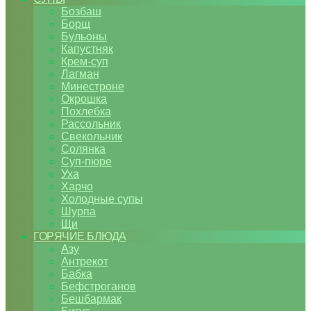
Бозбаш
Борщ
Бульоны
Капустняк
Крем-суп
Лагман
Минестроне
Окрошка
Похлебка
Рассольник
Свекольник
Солянка
Суп-пюре
Уха
Харчо
Холодные супы
Шурпа
Щи
ГОРЯЧИЕ БЛЮДА
Азу
Антрекот
Бабка
Бефстроганов
Бешбармак