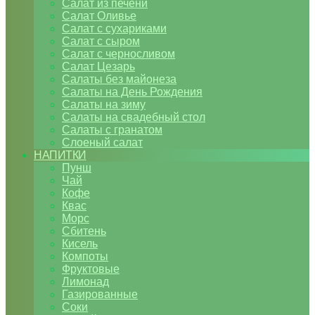
Салат из печени
Салат Оливье
Салат с сухариками
Салат с сыром
Салат с черносливом
Салат Цезарь
Салаты без майонеза
Салаты на День Рождения
Салаты на зиму
Салаты на свадебный стол
Салаты с гранатом
Слоеный салат
НАПИТКИ
Пунш
Чай
Кофе
Квас
Морс
Сбитень
Кисель
Компоты
Фруктовые
Лимонад
Газированные
Соки