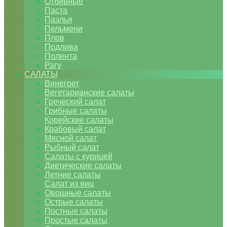
Отбивные
Паста
Паэлья
Пельмени
Плов
Подлива
Полента
Рагу
САЛАТЫ
Винегрет
Вегетарианские салаты
Греческий салат
Грибные салаты
Корейские салаты
Крабовый салат
Мясной салат
Рыбный салат
Салаты с курицей
Диетические салаты
Летние салаты
Салат из яиц
Овощные салаты
Острые салаты
Постные салаты
Простые салаты