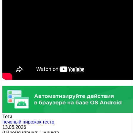
Теги
печеный
пирожок
тесто
13.05.2026
0
Время чтения: 1 минута