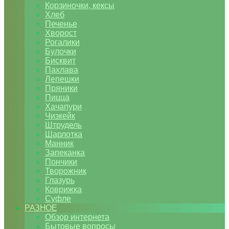
Корзиночки, кексы
Хлеб
Печенье
Хворост
Рогалики
Булочки
Бисквит
Пахлава
Лепешки
Пряники
Пицца
Хачапури
Чизкейк
Штрудель
Шарлотка
Манник
Запеканка
Пончики
Творожник
Глазурь
Коврижка
Суфле
РАЗНОЕ
Обзор интернета
Бытовые вопросы