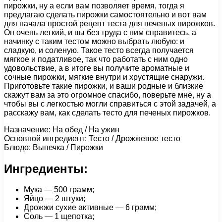
пирожки, ну а если вам позволяет время, тогда я
предлагаю сделать пирожки самостоятельно и вот вам
для начала простой рецепт теста для печеных пирожков.
Он очень легкий, и вы без труда с ним справитесь, а
начинку с таким тестом можно выбрать любую: и
сладкую, и соленую. Такое тесто всегда получается
мягкое и податливое, так что работать с ним одно
удовольствие, а в итоге вы получите ароматные и
сочные пирожки, мягкие внутри и хрустящие снаружи.
Приготовьте такие пирожки, и ваши родные и близкие
скажут вам за это огромное спасибо, поверьте мне, ну а
чтобы вы с легкостью могли справиться с этой задачей, а
расскажу вам, как сделать тесто для печеных пирожков.
Назначение: На обед / На ужин
Основной ингредиент: Тесто / Дрожжевое тесто
Блюдо: Выпечка / Пирожки
Ингредиенты:
Мука — 500 грамм;
Яйцо — 2 штуки;
Дрожжи сухие активные — 6 грамм;
Соль — 1 щепотка;