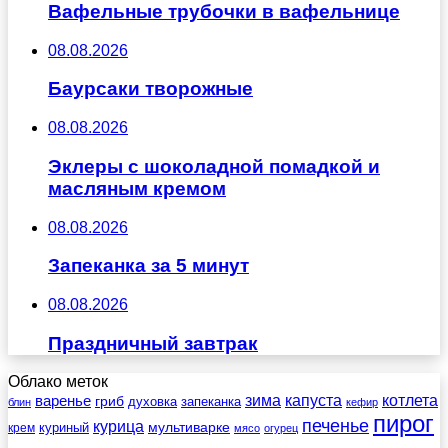
Вафельные трубочки в вафельнице
08.08.2026
Баурсаки творожные
08.08.2026
Эклеры с шоколадной помадкой и
масляным кремом
08.08.2026
Запеканка за 5 минут
08.08.2026
Праздничный завтрак
Облако меток
зима
котлета
варенье
капуста
гриб
духовка
запеканка
блин
кефир
пирог
печенье
курица
мультиварке
куриный
крем
мясо
огурец