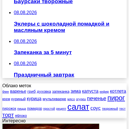
Баурсаки творожные
08.08.2026
Эклеры с шоколадной помадкой и
масляным кремом
08.08.2026
Запеканка за 5 минут
08.08.2026
Праздничный завтрак
Облако меток
зима
котлета
варенье
капуста
гриб
духовка
запеканка
блин
кефир
пирог
печенье
курица
мультиварке
куриный
крем
мясо
огурец
салат
соус
помидор
пирожок
пицца
простой
рецепт
творожный
тест
торт
яблоко
Интересно