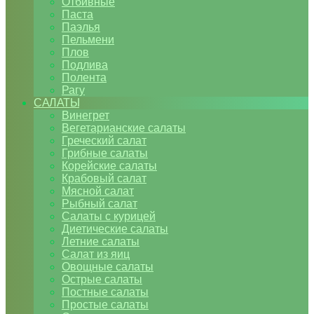
Отбивные
Паста
Паэлья
Пельмени
Плов
Подлива
Полента
Рагу
САЛАТЫ
Винегрет
Вегетарианские салаты
Греческий салат
Грибные салаты
Корейские салаты
Крабовый салат
Мясной салат
Рыбный салат
Салаты с курицей
Диетические салаты
Летние салаты
Салат из яиц
Овощные салаты
Острые салаты
Постные салаты
Простые салаты