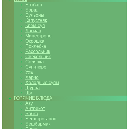
Бозбаш
Борщ
Бульоны
Капустняк
Крем-суп
Лагман
Минестроне
Окрошка
Похлебка
Рассольник
Свекольник
Солянка
Суп-пюре
Уха
Харчо
Холодные супы
Шурпа
Щи
ГОРЯЧИЕ БЛЮДА
Азу
Антрекот
Бабка
Бефстроганов
Бешбармак