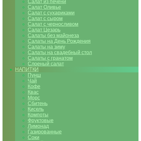
Салат из печени
Салат Оливье
Салат с сухариками
Салат с сыром
Салат с черносливом
Салат Цезарь
Салаты без майонеза
Салаты на День Рождения
Салаты на зиму
Салаты на свадебный стол
Салаты с гранатом
Слоеный салат
НАПИТКИ
Пунш
Чай
Кофе
Квас
Морс
Сбитень
Кисель
Компоты
Фруктовые
Лимонад
Газированные
Соки