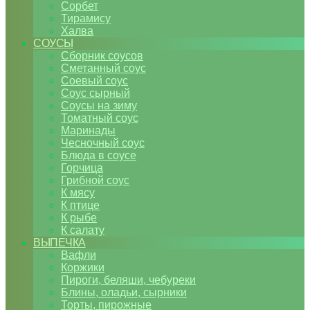
Сорбет
Тирамису
Халва
СОУСЫ
Сборник соусов
Сметанный соус
Соевый соус
Соус сырный
Соусы на зиму
Томатный соус
Маринады
Чесночный соус
Блюда в соусе
Горчица
Грибной соус
К мясу
К птице
К рыбе
К салату
ВЫПЕЧКА
Вафли
Коржики
Пироги, беляши, чебуреки
Блины, оладьи, сырники
Торты, пирожные