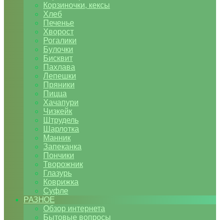
Корзиночки, кексы
Хлеб
Печенье
Хворост
Рогалики
Булочки
Бисквит
Пахлава
Лепешки
Пряники
Пицца
Хачапури
Чизкейк
Штрудель
Шарлотка
Манник
Запеканка
Пончики
Творожник
Глазурь
Коврижка
Суфле
РАЗНОЕ
Обзор интернета
Бытовые вопросы