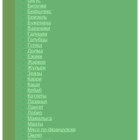
Бигус
Биточки
Бифштекс
Бризоль
Буженина
Вареники
Галушки
Голубцы
Гуляш
Долма
Ежики
Жаркое
Жульен
Зразы
Карри
Каши
Кебаб
Котлеты
Лазанья
Лангет
Лобио
Мамалыга
Манты
Мясо по-французски
Омлет