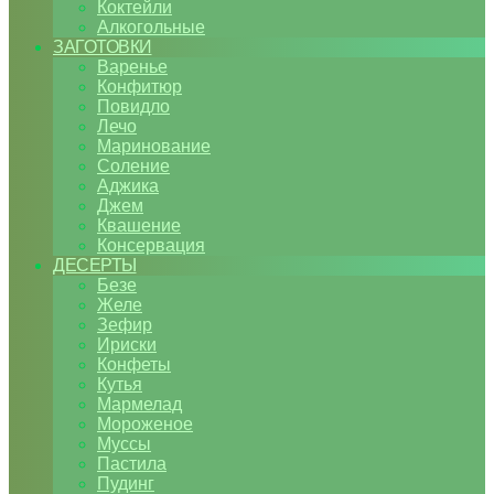
Коктейли
Алкогольные
ЗАГОТОВКИ
Варенье
Конфитюр
Повидло
Лечо
Маринование
Соление
Аджика
Джем
Квашение
Консервация
ДЕСЕРТЫ
Безе
Желе
Зефир
Ириски
Конфеты
Кутья
Мармелад
Мороженое
Муссы
Пастила
Пудинг