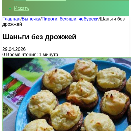
Искать
Главная
/
Выпечка
/
Пироги, беляши, чебуреки
/
Шаньги без
дрожжей
Шаньги без дрожжей
29.04.2026
0
Время чтения: 1 минута