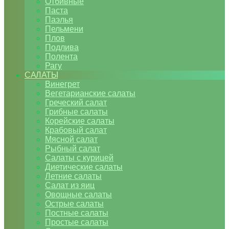
Отбивные
Паста
Паэлья
Пельмени
Плов
Подлива
Полента
Рагу
САЛАТЫ
Винегрет
Вегетарианские салаты
Греческий салат
Грибные салаты
Корейские салаты
Крабовый салат
Мясной салат
Рыбный салат
Салаты с курицей
Диетические салаты
Летние салаты
Салат из яиц
Овощные салаты
Острые салаты
Постные салаты
Простые салаты