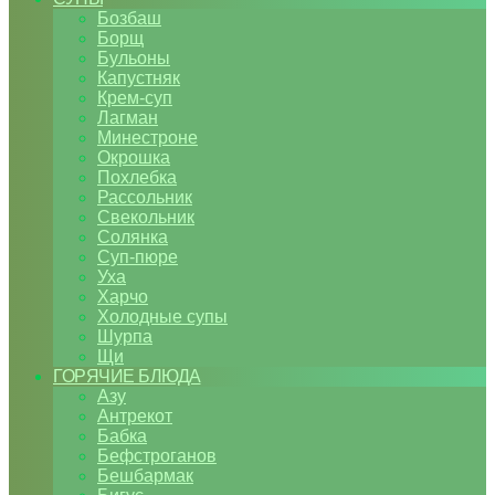
Бозбаш
Борщ
Бульоны
Капустняк
Крем-суп
Лагман
Минестроне
Окрошка
Похлебка
Рассольник
Свекольник
Солянка
Суп-пюре
Уха
Харчо
Холодные супы
Шурпа
Щи
ГОРЯЧИЕ БЛЮДА
Азу
Антрекот
Бабка
Бефстроганов
Бешбармак