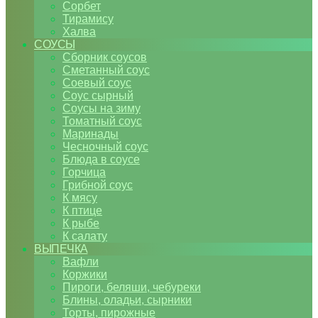
Сорбет
Тирамису
Халва
СОУСЫ
Сборник соусов
Сметанный соус
Соевый соус
Соус сырный
Соусы на зиму
Томатный соус
Маринады
Чесночный соус
Блюда в соусе
Горчица
Грибной соус
К мясу
К птице
К рыбе
К салату
ВЫПЕЧКА
Вафли
Коржики
Пироги, беляши, чебуреки
Блины, оладьи, сырники
Торты, пирожные