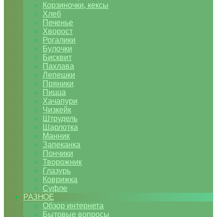
Корзиночки, кексы
Хлеб
Печенье
Хворост
Рогалики
Булочки
Бисквит
Пахлава
Лепешки
Пряники
Пицца
Хачапури
Чизкейк
Штрудель
Шарлотка
Манник
Запеканка
Пончики
Творожник
Глазурь
Коврижка
Суфле
РАЗНОЕ
Обзор интернета
Бытовые вопросы