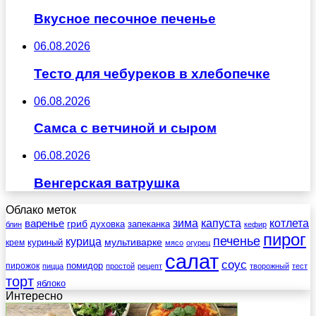
Вкусное песочное печенье
06.08.2026
Тесто для чебуреков в хлебопечке
06.08.2026
Самса с ветчиной и сыром
06.08.2026
Венгерская ватрушка
Облако меток
зима
котлета
варенье
капуста
гриб
духовка
запеканка
блин
кефир
пирог
печенье
курица
мультиварке
куриный
крем
мясо
огурец
салат
соус
помидор
пирожок
пицца
простой
рецепт
творожный
тест
торт
яблоко
Интересно