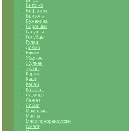
Бигус
Биточки
Бифштекс
Бризоль
Буженина
Вареники
Галушки
Голубцы
Гуляш
Долма
Ежики
Жаркое
Жульен
Зразы
Карри
Каши
Кебаб
Котлеты
Лазанья
Лангет
Лобио
Мамалыга
Манты
Мясо по-французски
Омлет