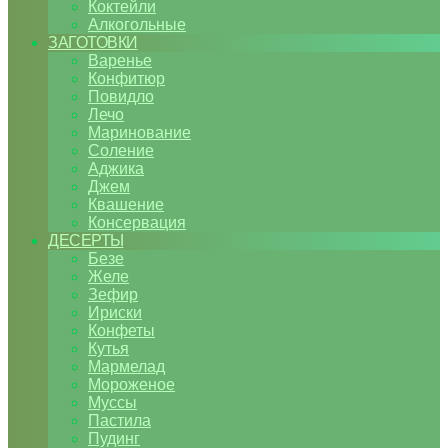
Коктейли
Алкогольные
ЗАГОТОВКИ
Варенье
Конфитюр
Повидло
Лечо
Маринование
Соление
Аджика
Джем
Квашение
Консервация
ДЕСЕРТЫ
Безе
Желе
Зефир
Ириски
Конфеты
Кутья
Мармелад
Мороженое
Муссы
Пастила
Пудинг