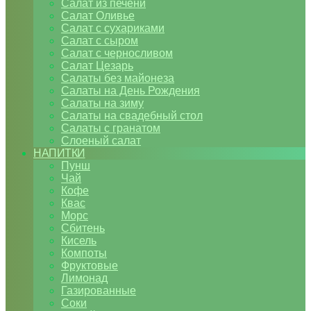
Салат из печени
Салат Оливье
Салат с сухариками
Салат с сыром
Салат с черносливом
Салат Цезарь
Салаты без майонеза
Салаты на День Рождения
Салаты на зиму
Салаты на свадебный стол
Салаты с гранатом
Слоеный салат
НАПИТКИ
Пунш
Чай
Кофе
Квас
Морс
Сбитень
Кисель
Компоты
Фруктовые
Лимонад
Газированные
Соки