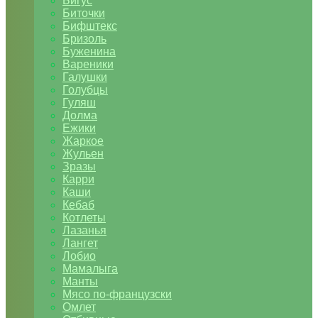
Бигус
Биточки
Бифштекс
Бризоль
Буженина
Вареники
Галушки
Голубцы
Гуляш
Долма
Ежики
Жаркое
Жульен
Зразы
Карри
Каши
Кебаб
Котлеты
Лазанья
Лангет
Лобио
Мамалыга
Манты
Мясо по-французски
Омлет