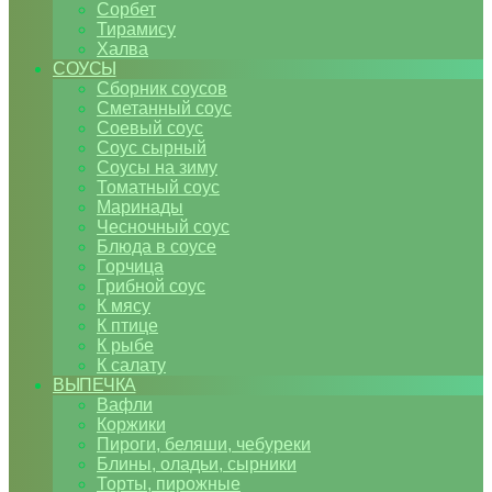
Сорбет
Тирамису
Халва
СОУСЫ
Сборник соусов
Сметанный соус
Соевый соус
Соус сырный
Соусы на зиму
Томатный соус
Маринады
Чесночный соус
Блюда в соусе
Горчица
Грибной соус
К мясу
К птице
К рыбе
К салату
ВЫПЕЧКА
Вафли
Коржики
Пироги, беляши, чебуреки
Блины, оладьи, сырники
Торты, пирожные