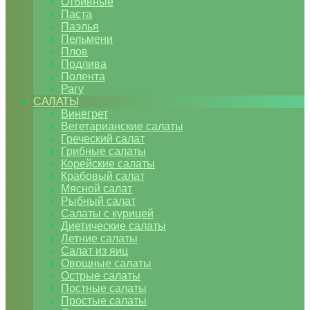
Отбивные
Паста
Паэлья
Пельмени
Плов
Подлива
Полента
Рагу
САЛАТЫ
Винегрет
Вегетарианские салаты
Греческий салат
Грибные салаты
Корейские салаты
Крабовый салат
Мясной салат
Рыбный салат
Салаты с курицей
Диетические салаты
Летние салаты
Салат из яиц
Овощные салаты
Острые салаты
Постные салаты
Простые салаты