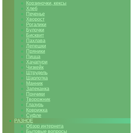
Корзиночки, кексы
Хлеб
Печенье
Хворост
Рогалики
Булочки
Бисквит
Пахлава
Лепешки
Пряники
Пицца
Хачапури
Чизкейк
Штрудель
Шарлотка
Манник
Запеканка
Пончики
Творожник
Глазурь
Коврижка
Суфле
РАЗНОЕ
Обзор интернета
Бытовые вопросы