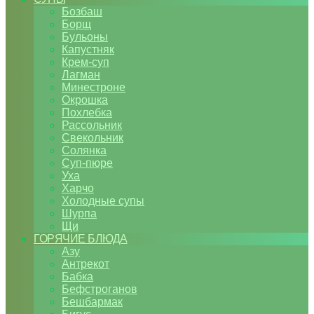
Бозбаш
Борщ
Бульоны
Капустняк
Крем-суп
Лагман
Минестроне
Окрошка
Похлебка
Рассольник
Свекольник
Солянка
Суп-пюре
Уха
Харчо
Холодные супы
Шурпа
Щи
ГОРЯЧИЕ БЛЮДА
Азу
Антрекот
Бабка
Бефстроганов
Бешбармак