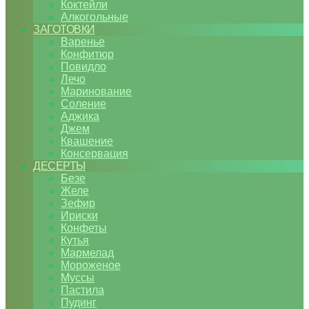
Коктейли
Алкогольные
ЗАГОТОВКИ
Варенье
Конфитюр
Повидло
Лечо
Маринование
Соление
Аджика
Джем
Квашение
Консервация
ДЕСЕРТЫ
Безе
Желе
Зефир
Ириски
Конфеты
Кутья
Мармелад
Мороженое
Муссы
Пастила
Пудинг