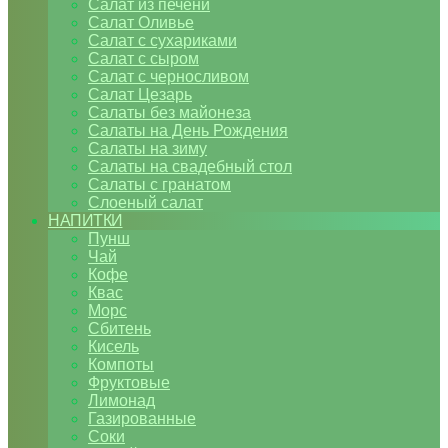
Салат из печени
Салат Оливье
Салат с сухариками
Салат с сыром
Салат с черносливом
Салат Цезарь
Салаты без майонеза
Салаты на День Рождения
Салаты на зиму
Салаты на свадебный стол
Салаты с гранатом
Слоеный салат
НАПИТКИ
Пунш
Чай
Кофе
Квас
Морс
Сбитень
Кисель
Компоты
Фруктовые
Лимонад
Газированные
Соки