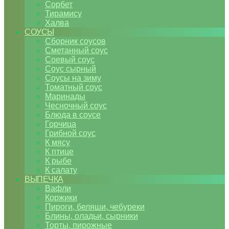
Сорбет
Тирамису
Халва
СОУСЫ
Сборник соусов
Сметанный соус
Соевый соус
Соус сырный
Соусы на зиму
Томатный соус
Маринады
Чесночный соус
Блюда в соусе
Горчица
Грибной соус
К мясу
К птице
К рыбе
К салату
ВЫПЕЧКА
Вафли
Коржики
Пироги, беляши, чебуреки
Блины, оладьи, сырники
Торты, пирожные