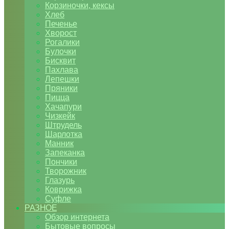
Корзиночки, кексы
Хлеб
Печенье
Хворост
Рогалики
Булочки
Бисквит
Пахлава
Лепешки
Пряники
Пицца
Хачапури
Чизкейк
Штрудель
Шарлотка
Манник
Запеканка
Пончики
Творожник
Глазурь
Коврижка
Суфле
РАЗНОЕ
Обзор интернета
Бытовые вопросы