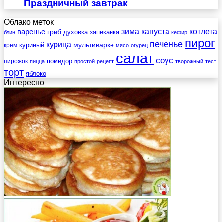
Праздничный завтрак
Облако меток
зима
котлета
варенье
капуста
гриб
духовка
запеканка
блин
кефир
пирог
печенье
курица
мультиварке
куриный
крем
мясо
огурец
салат
соус
помидор
пирожок
пицца
простой
рецепт
творожный
тест
торт
яблоко
Интересно