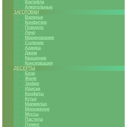
Коктейли
Алкогольные
ЗАГОТОВКИ
Варенье
Конфитюр
Повидло
Лечо
Маринование
Соление
Аджика
Джем
Квашение
Консервация
ДЕСЕРТЫ
Безе
Желе
Зефир
Ириски
Конфеты
Кутья
Мармелад
Мороженое
Муссы
Пастила
Пудинг