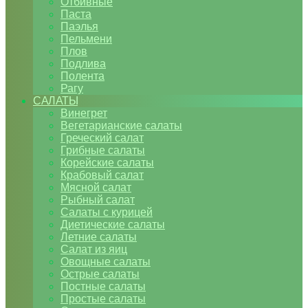
Отбивные
Паста
Паэлья
Пельмени
Плов
Подлива
Полента
Рагу
САЛАТЫ
Винегрет
Вегетарианские салаты
Греческий салат
Грибные салаты
Корейские салаты
Крабовый салат
Мясной салат
Рыбный салат
Салаты с курицей
Диетические салаты
Летние салаты
Салат из яиц
Овощные салаты
Острые салаты
Постные салаты
Простые салаты