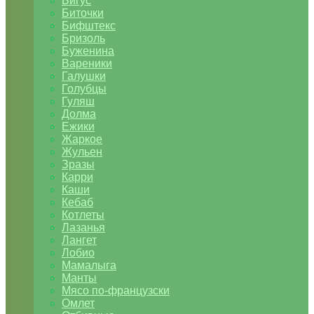
Бигус
Биточки
Бифштекс
Бризоль
Буженина
Вареники
Галушки
Голубцы
Гуляш
Долма
Ежики
Жаркое
Жульен
Зразы
Карри
Каши
Кебаб
Котлеты
Лазанья
Лангет
Лобио
Мамалыга
Манты
Мясо по-французски
Омлет