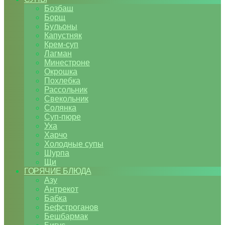
Бозбаш
Борщ
Бульоны
Капустняк
Крем-суп
Лагман
Минестроне
Окрошка
Похлебка
Рассольник
Свекольник
Солянка
Суп-пюре
Уха
Харчо
Холодные супы
Шурпа
Щи
ГОРЯЧИЕ БЛЮДА
Азу
Антрекот
Бабка
Бефстроганов
Бешбармак