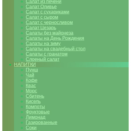
Салат из печени
Салат Оливье
Салат с сухариками
Салат с сыром
Салат с черносливом
Салат Цезарь
Салаты без майонеза
Салаты на День Рождения
Салаты на зиму
Салаты на свадебный стол
Салаты с гранатом
Слоеный салат
НАПИТКИ
Пунш
Чай
Кофе
Квас
Морс
Сбитень
Кисель
Компоты
Фруктовые
Лимонад
Газированные
Соки