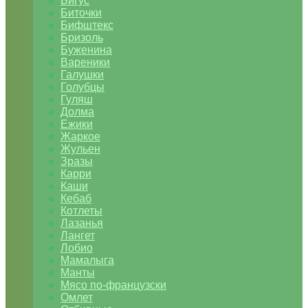
Бигус
Биточки
Бифштекс
Бризоль
Буженина
Вареники
Галушки
Голубцы
Гуляш
Долма
Ежики
Жаркое
Жульен
Зразы
Карри
Каши
Кебаб
Котлеты
Лазанья
Лангет
Лобио
Мамалыга
Манты
Мясо по-французски
Омлет