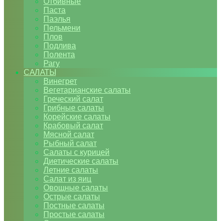
Отбивные
Паста
Паэлья
Пельмени
Плов
Подлива
Полента
Рагу
САЛАТЫ
Винегрет
Вегетарианские салаты
Греческий салат
Грибные салаты
Корейские салаты
Крабовый салат
Мясной салат
Рыбный салат
Салаты с курицей
Диетические салаты
Летние салаты
Салат из яиц
Овощные салаты
Острые салаты
Постные салаты
Простые салаты