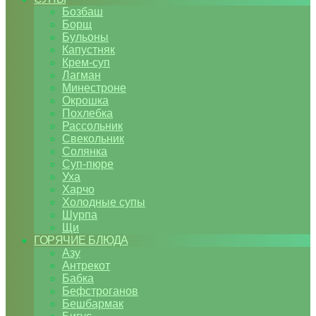
Бозбаш
Борщ
Бульоны
Капустняк
Крем-суп
Лагман
Минестроне
Окрошка
Похлебка
Рассольник
Свекольник
Солянка
Суп-пюре
Уха
Харчо
Холодные супы
Шурпа
Щи
ГОРЯЧИЕ БЛЮДА
Азу
Антрекот
Бабка
Бефстроганов
Бешбармак