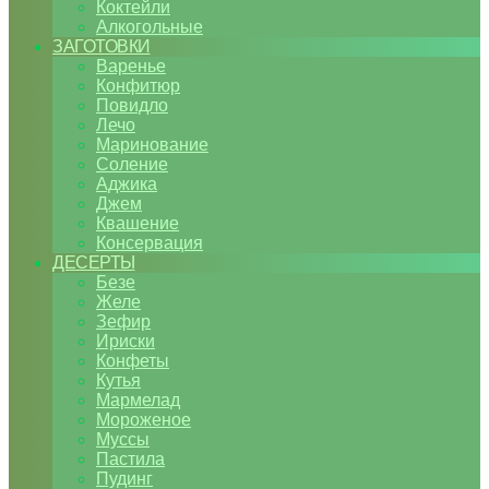
Коктейли
Алкогольные
ЗАГОТОВКИ
Варенье
Конфитюр
Повидло
Лечо
Маринование
Соление
Аджика
Джем
Квашение
Консервация
ДЕСЕРТЫ
Безе
Желе
Зефир
Ириски
Конфеты
Кутья
Мармелад
Мороженое
Муссы
Пастила
Пудинг