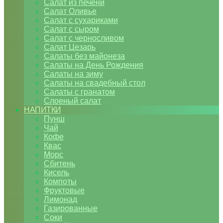
Салат из печени
Салат Оливье
Салат с сухариками
Салат с сыром
Салат с черносливом
Салат Цезарь
Салаты без майонеза
Салаты на День Рождения
Салаты на зиму
Салаты на свадебный стол
Салаты с гранатом
Слоеный салат
НАПИТКИ
Пунш
Чай
Кофе
Квас
Морс
Сбитень
Кисель
Компоты
Фруктовые
Лимонад
Газированные
Соки