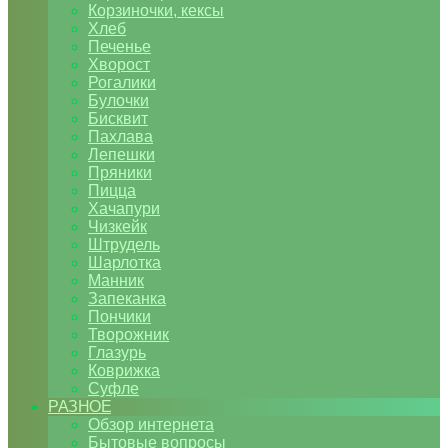
Корзиночки, кексы
Хлеб
Печенье
Хворост
Рогалики
Булочки
Бисквит
Пахлава
Лепешки
Пряники
Пицца
Хачапури
Чизкейк
Штрудель
Шарлотка
Манник
Запеканка
Пончики
Творожник
Глазурь
Коврижка
Суфле
РАЗНОЕ
Обзор интернета
Бытовые вопросы