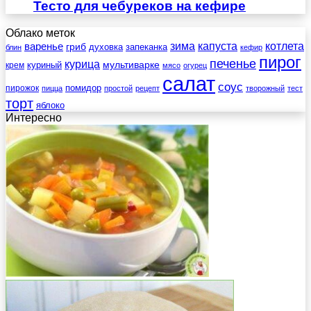
Тесто для чебуреков на кефире
Облако меток
зима
котлета
варенье
капуста
гриб
духовка
запеканка
блин
кефир
пирог
печенье
курица
мультиварке
куриный
крем
мясо
огурец
салат
соус
помидор
пирожок
пицца
простой
рецепт
творожный
тест
торт
яблоко
Интересно