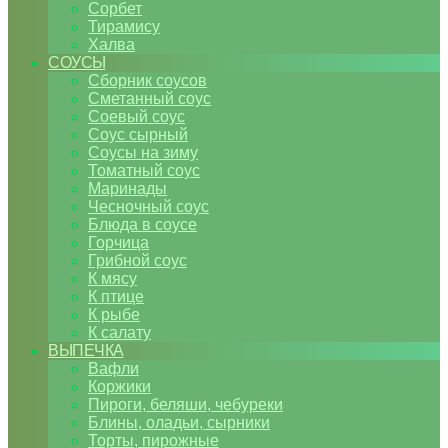
Сорбет
Тирамису
Халва
СОУСЫ
Сборник соусов
Сметанный соус
Соевый соус
Соус сырный
Соусы на зиму
Томатный соус
Маринады
Чесночный соус
Блюда в соусе
Горчица
Грибной соус
К мясу
К птице
К рыбе
К салату
ВЫПЕЧКА
Вафли
Коржики
Пироги, беляши, чебуреки
Блины, оладьи, сырники
Торты, пирожные