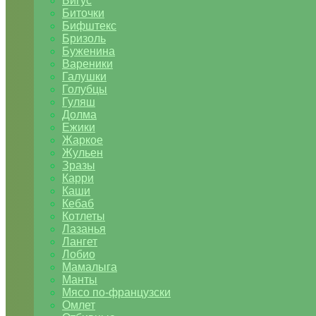
Бигус
Биточки
Бифштекс
Бризоль
Буженина
Вареники
Галушки
Голубцы
Гуляш
Долма
Ежики
Жаркое
Жульен
Зразы
Карри
Каши
Кебаб
Котлеты
Лазанья
Лангет
Лобио
Мамалыга
Манты
Мясо по-французски
Омлет