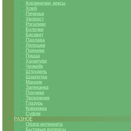
Корзиночки, кексы
Хлеб
Печенье
Хворост
Рогалики
Булочки
Бисквит
Пахлава
Лепешки
Пряники
Пицца
Хачапури
Чизкейк
Штрудель
Шарлотка
Манник
Запеканка
Пончики
Творожник
Глазурь
Коврижка
Суфле
РАЗНОЕ
Обзор интернета
Бытовые вопросы