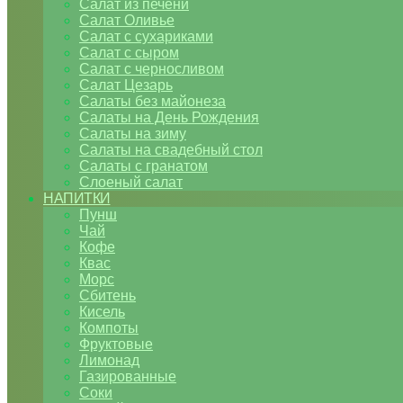
Салат из печени
Салат Оливье
Салат с сухариками
Салат с сыром
Салат с черносливом
Салат Цезарь
Салаты без майонеза
Салаты на День Рождения
Салаты на зиму
Салаты на свадебный стол
Салаты с гранатом
Слоеный салат
НАПИТКИ
Пунш
Чай
Кофе
Квас
Морс
Сбитень
Кисель
Компоты
Фруктовые
Лимонад
Газированные
Соки