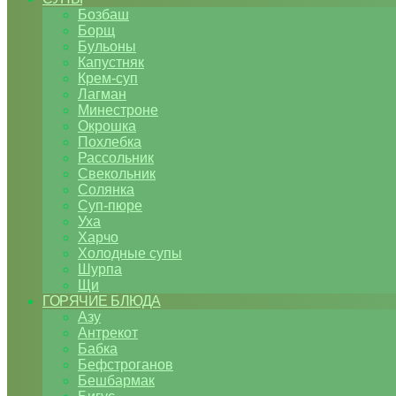
Бозбаш
Борщ
Бульоны
Капустняк
Крем-суп
Лагман
Минестроне
Окрошка
Похлебка
Рассольник
Свекольник
Солянка
Суп-пюре
Уха
Харчо
Холодные супы
Шурпа
Щи
ГОРЯЧИЕ БЛЮДА
Азу
Антрекот
Бабка
Бефстроганов
Бешбармак