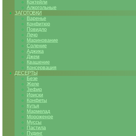
Коктейли
Алкогольные
ЗАГОТОВКИ
Варенье
Конфитюр
Повидло
Лечо
Маринование
Соление
Аджика
Джем
Квашение
Консервация
ДЕСЕРТЫ
Безе
Желе
Зефир
Ириски
Конфеты
Кутья
Мармелад
Мороженое
Муссы
Пастила
Пудинг