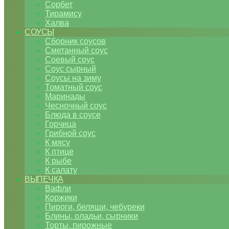
Сорбет
Тирамису
Халва
СОУСЫ
Сборник соусов
Сметанный соус
Соевый соус
Соус сырный
Соусы на зиму
Томатный соус
Маринады
Чесночный соус
Блюда в соусе
Горчица
Грибной соус
К мясу
К птице
К рыбе
К салату
ВЫПЕЧКА
Вафли
Коржики
Пироги, беляши, чебуреки
Блины, оладьи, сырники
Торты, пирожные