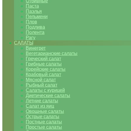
Отбивные
Паста
Паэлья
Пельмени
Плов
Подлива
Полента
Рагу
САЛАТЫ
Винегрет
Вегетарианские салаты
Греческий салат
Грибные салаты
Корейские салаты
Крабовый салат
Мясной салат
Рыбный салат
Салаты с курицей
Диетические салаты
Летние салаты
Салат из яиц
Овощные салаты
Острые салаты
Постные салаты
Простые салаты