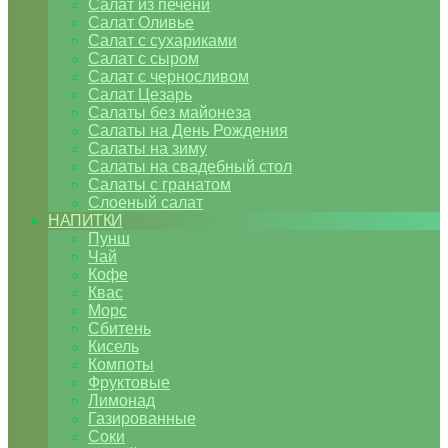
Салат из печени
Салат Оливье
Салат с сухариками
Салат с сыром
Салат с черносливом
Салат Цезарь
Салаты без майонеза
Салаты на День Рождения
Салаты на зиму
Салаты на свадебный стол
Салаты с гранатом
Слоеный салат
НАПИТКИ
Пунш
Чай
Кофе
Квас
Морс
Сбитень
Кисель
Компоты
Фруктовые
Лимонад
Газированные
Соки