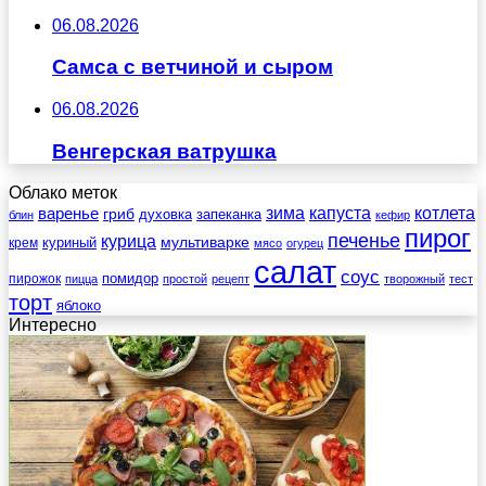
06.08.2026
Самса с ветчиной и сыром
06.08.2026
Венгерская ватрушка
Облако меток
зима
котлета
варенье
капуста
гриб
духовка
запеканка
блин
кефир
пирог
печенье
курица
мультиварке
куриный
крем
мясо
огурец
салат
соус
помидор
пирожок
пицца
простой
рецепт
творожный
тест
торт
яблоко
Интересно