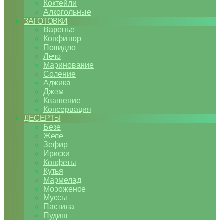
Коктейли
Алкогольные
ЗАГОТОВКИ
Варенье
Конфитюр
Повидло
Лечо
Маринование
Соление
Аджика
Джем
Квашение
Консервация
ДЕСЕРТЫ
Безе
Желе
Зефир
Ириски
Конфеты
Кутья
Мармелад
Мороженое
Муссы
Пастила
Пудинг