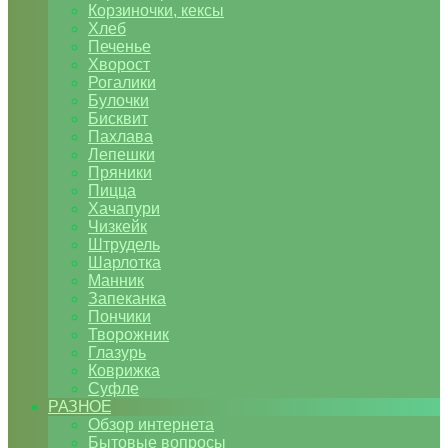
Корзиночки, кексы
Хлеб
Печенье
Хворост
Рогалики
Булочки
Бисквит
Пахлава
Лепешки
Пряники
Пицца
Хачапури
Чизкейк
Штрудель
Шарлотка
Манник
Запеканка
Пончики
Творожник
Глазурь
Коврижка
Суфле
РАЗНОЕ
Обзор интернета
Бытовые вопросы