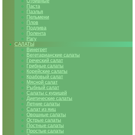
Отбивные
Паста
Паэлья
Пельмени
Плов
Подлива
Полента
Рагу
САЛАТЫ
Винегрет
Вегетарианские салаты
Греческий салат
Грибные салаты
Корейские салаты
Крабовый салат
Мясной салат
Рыбный салат
Салаты с курицей
Диетические салаты
Летние салаты
Салат из яиц
Овощные салаты
Острые салаты
Постные салаты
Простые салаты