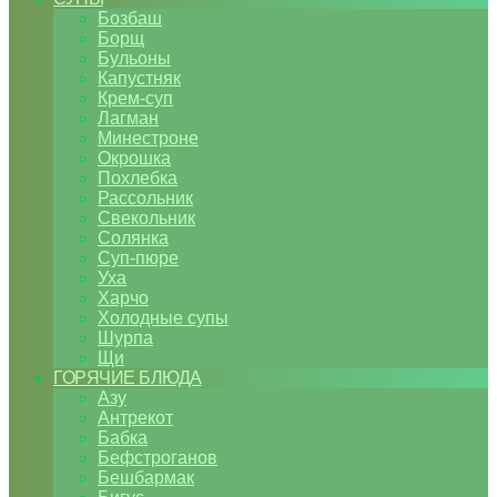
Бозбаш
Борщ
Бульоны
Капустняк
Крем-суп
Лагман
Минестроне
Окрошка
Похлебка
Рассольник
Свекольник
Солянка
Суп-пюре
Уха
Харчо
Холодные супы
Шурпа
Щи
ГОРЯЧИЕ БЛЮДА
Азу
Антрекот
Бабка
Бефстроганов
Бешбармак