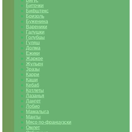
Бигус
Биточки
Бифштекс
Бризоль
Буженина
Вареники
Галушки
Голубцы
Гуляш
Долма
Ежики
Жаркое
Жульен
Зразы
Карри
Каши
Кебаб
Котлеты
Лазанья
Лангет
Лобио
Мамалыга
Манты
Мясо по-французски
Омлет