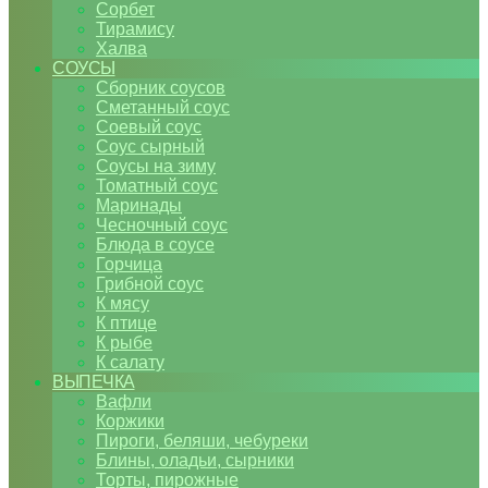
Сорбет
Тирамису
Халва
СОУСЫ
Сборник соусов
Сметанный соус
Соевый соус
Соус сырный
Соусы на зиму
Томатный соус
Маринады
Чесночный соус
Блюда в соусе
Горчица
Грибной соус
К мясу
К птице
К рыбе
К салату
ВЫПЕЧКА
Вафли
Коржики
Пироги, беляши, чебуреки
Блины, оладьи, сырники
Торты, пирожные