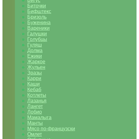
Бигус
Биточки
Бифштекс
Бризоль
Буженина
Вареники
Галушки
Голубцы
Гуляш
Долма
Ежики
Жаркое
Жульен
Зразы
Карри
Каши
Кебаб
Котлеты
Лазанья
Лангет
Лобио
Мамалыга
Манты
Мясо по-французски
Омлет