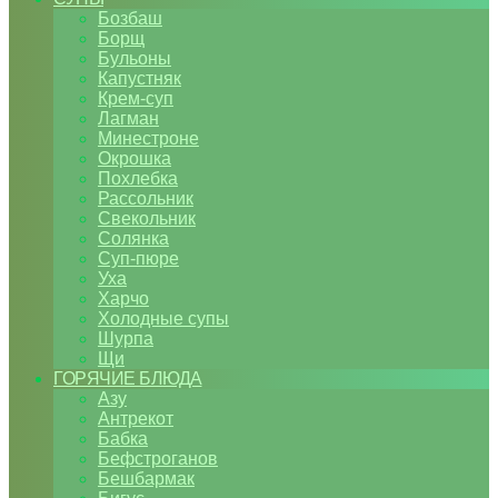
Бозбаш
Борщ
Бульоны
Капустняк
Крем-суп
Лагман
Минестроне
Окрошка
Похлебка
Рассольник
Свекольник
Солянка
Суп-пюре
Уха
Харчо
Холодные супы
Шурпа
Щи
ГОРЯЧИЕ БЛЮДА
Азу
Антрекот
Бабка
Бефстроганов
Бешбармак