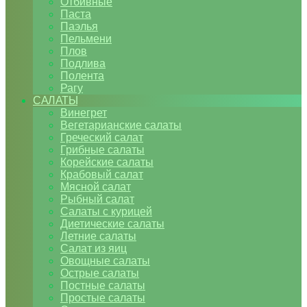
Отбивные
Паста
Паэлья
Пельмени
Плов
Подлива
Полента
Рагу
САЛАТЫ
Винегрет
Вегетарианские салаты
Греческий салат
Грибные салаты
Корейские салаты
Крабовый салат
Мясной салат
Рыбный салат
Салаты с курицей
Диетические салаты
Летние салаты
Салат из яиц
Овощные салаты
Острые салаты
Постные салаты
Простые салаты