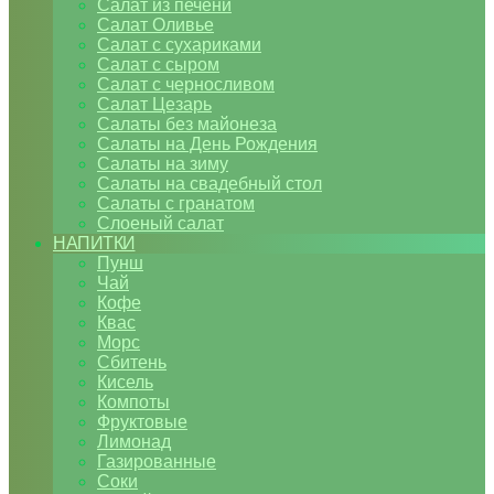
Салат из печени
Салат Оливье
Салат с сухариками
Салат с сыром
Салат с черносливом
Салат Цезарь
Салаты без майонеза
Салаты на День Рождения
Салаты на зиму
Салаты на свадебный стол
Салаты с гранатом
Слоеный салат
НАПИТКИ
Пунш
Чай
Кофе
Квас
Морс
Сбитень
Кисель
Компоты
Фруктовые
Лимонад
Газированные
Соки