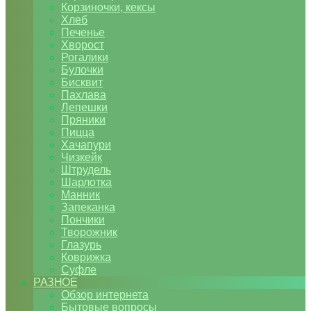
Корзиночки, кексы
Хлеб
Печенье
Хворост
Рогалики
Булочки
Бисквит
Пахлава
Лепешки
Пряники
Пицца
Хачапури
Чизкейк
Штрудель
Шарлотка
Манник
Запеканка
Пончики
Творожник
Глазурь
Коврижка
Суфле
РАЗНОЕ
Обзор интернета
Бытовые вопросы