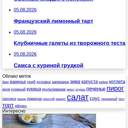
05.08.2026
Французский лимонный тарт
05.08.2026
Клубничные галеты из творожного теста
05.08.2026
Самса с куриной грудкой
Облако меток
зима
котлета
варенье
капуста
гриб
духовка
запеканка
блин
кефир
пирог
печенье
курица
мультиварке
куриный
крем
мясо
огурец
салат
соус
помидор
пирожок
пицца
простой
рецепт
творожный
тест
торт
яблоко
Интересно