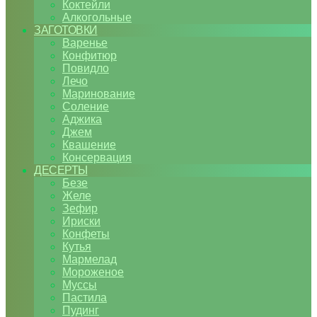
Коктейли
Алкогольные
ЗАГОТОВКИ
Варенье
Конфитюр
Повидло
Лечо
Маринование
Соление
Аджика
Джем
Квашение
Консервация
ДЕСЕРТЫ
Безе
Желе
Зефир
Ириски
Конфеты
Кутья
Мармелад
Мороженое
Муссы
Пастила
Пудинг