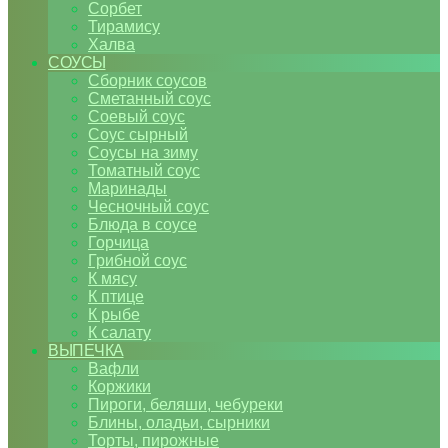
Сорбет
Тирамису
Халва
СОУСЫ
Сборник соусов
Сметанный соус
Соевый соус
Соус сырный
Соусы на зиму
Томатный соус
Маринады
Чесночный соус
Блюда в соусе
Горчица
Грибной соус
К мясу
К птице
К рыбе
К салату
ВЫПЕЧКА
Вафли
Коржики
Пироги, беляши, чебуреки
Блины, оладьи, сырники
Торты, пирожные