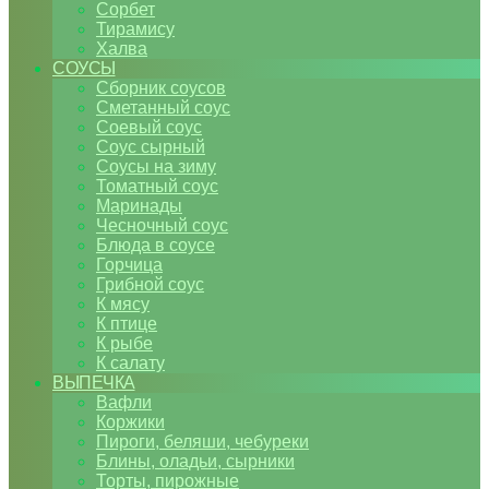
Сорбет
Тирамису
Халва
СОУСЫ
Сборник соусов
Сметанный соус
Соевый соус
Соус сырный
Соусы на зиму
Томатный соус
Маринады
Чесночный соус
Блюда в соусе
Горчица
Грибной соус
К мясу
К птице
К рыбе
К салату
ВЫПЕЧКА
Вафли
Коржики
Пироги, беляши, чебуреки
Блины, оладьи, сырники
Торты, пирожные