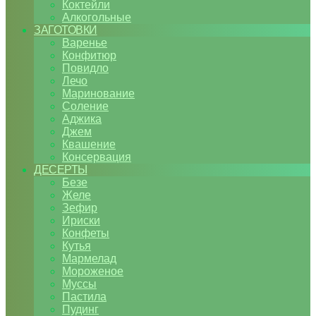
Коктейли
Алкогольные
ЗАГОТОВКИ
Варенье
Конфитюр
Повидло
Лечо
Маринование
Соление
Аджика
Джем
Квашение
Консервация
ДЕСЕРТЫ
Безе
Желе
Зефир
Ириски
Конфеты
Кутья
Мармелад
Мороженое
Муссы
Пастила
Пудинг