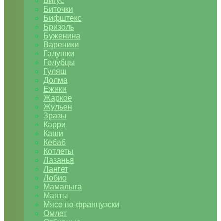
Бигус
Биточки
Бифштекс
Бризоль
Буженина
Вареники
Галушки
Голубцы
Гуляш
Долма
Ежики
Жаркое
Жульен
Зразы
Карри
Каши
Кебаб
Котлеты
Лазанья
Лангет
Лобио
Мамалыга
Манты
Мясо по-французски
Омлет