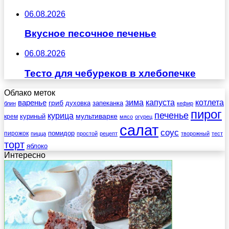
06.08.2026
Вкусное песочное печенье
06.08.2026
Тесто для чебуреков в хлебопечке
Облако меток
зима
котлета
варенье
капуста
гриб
духовка
запеканка
блин
кефир
пирог
печенье
курица
мультиварке
куриный
крем
мясо
огурец
салат
соус
помидор
пирожок
пицца
простой
рецепт
творожный
тест
торт
яблоко
Интересно