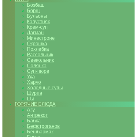
Бозбаш
Борщ
Бульоны
Капустняк
Крем-суп
Лагман
Минестроне
Окрошка
Похлебка
Рассольник
Свекольник
Солянка
Суп-пюре
Уха
Харчо
Холодные супы
Шурпа
Щи
ГОРЯЧИЕ БЛЮДА
Азу
Антрекот
Бабка
Бефстроганов
Бешбармак