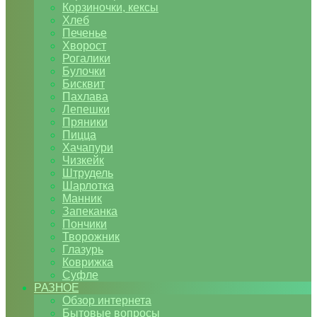
Корзиночки, кексы
Хлеб
Печенье
Хворост
Рогалики
Булочки
Бисквит
Пахлава
Лепешки
Пряники
Пицца
Хачапури
Чизкейк
Штрудель
Шарлотка
Манник
Запеканка
Пончики
Творожник
Глазурь
Коврижка
Суфле
РАЗНОЕ
Обзор интернета
Бытовые вопросы