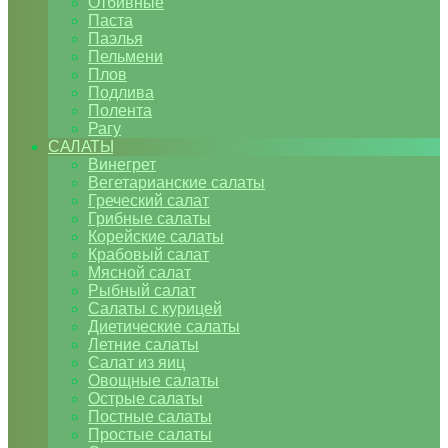
Отбивные
Паста
Паэлья
Пельмени
Плов
Подлива
Полента
Рагу
САЛАТЫ
Винегрет
Вегетарианские салаты
Греческий салат
Грибные салаты
Корейские салаты
Крабовый салат
Мясной салат
Рыбный салат
Салаты с курицей
Диетические салаты
Летние салаты
Салат из яиц
Овощные салаты
Острые салаты
Постные салаты
Простые салаты