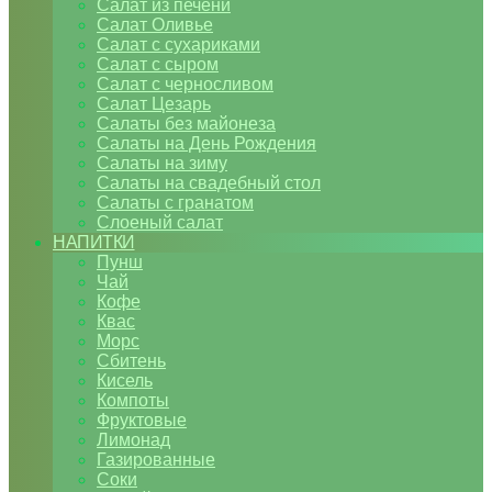
Салат из печени
Салат Оливье
Салат с сухариками
Салат с сыром
Салат с черносливом
Салат Цезарь
Салаты без майонеза
Салаты на День Рождения
Салаты на зиму
Салаты на свадебный стол
Салаты с гранатом
Слоеный салат
НАПИТКИ
Пунш
Чай
Кофе
Квас
Морс
Сбитень
Кисель
Компоты
Фруктовые
Лимонад
Газированные
Соки