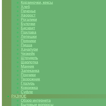
Корзиночки, кексы
Хлеб
Печенье
Хворост
Рогалики
Булочки
Бисквит
Пахлава
Лепешки
Пряники
Пицца
Хачапури
Чизкейк
Штрудель
Шарлотка
Манник
Запеканка
Пончики
Творожник
Глазурь
Коврижка
Суфле
РАЗНОЕ
Обзор интернета
Бытовые вопросы