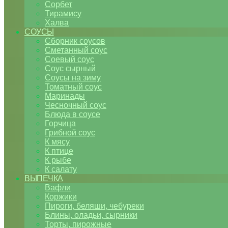
Сорбет
Тирамису
Халва
СОУСЫ
Сборник соусов
Сметанный соус
Соевый соус
Соус сырный
Соусы на зиму
Томатный соус
Маринады
Чесночный соус
Блюда в соусе
Горчица
Грибной соус
К мясу
К птице
К рыбе
К салату
ВЫПЕЧКА
Вафли
Коржики
Пироги, беляши, чебуреки
Блины, оладьи, сырники
Торты, пирожные