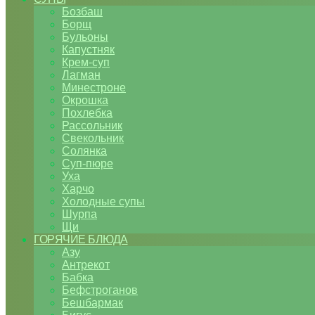
Бозбаш
Борщ
Бульоны
Капустняк
Крем-суп
Лагман
Минестроне
Окрошка
Похлебка
Рассольник
Свекольник
Солянка
Суп-пюре
Уха
Харчо
Холодные супы
Шурпа
Щи
ГОРЯЧИЕ БЛЮДА
Азу
Антрекот
Бабка
Бефстроганов
Бешбармак