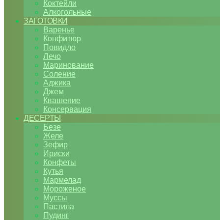
Коктейли
Алкогольные
ЗАГОТОВКИ
Варенье
Конфитюр
Повидло
Лечо
Маринование
Соление
Аджика
Джем
Квашение
Консервация
ДЕСЕРТЫ
Безе
Желе
Зефир
Ириски
Конфеты
Кутья
Мармелад
Мороженое
Муссы
Пастила
Пудинг