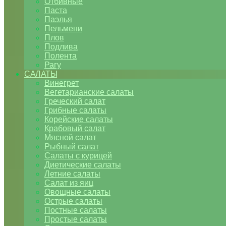
Отбивные
Паста
Паэлья
Пельмени
Плов
Подлива
Полента
Рагу
САЛАТЫ
Винегрет
Вегетарианские салаты
Греческий салат
Грибные салаты
Корейские салаты
Крабовый салат
Мясной салат
Рыбный салат
Салаты с курицей
Диетические салаты
Летние салаты
Салат из яиц
Овощные салаты
Острые салаты
Постные салаты
Простые салаты