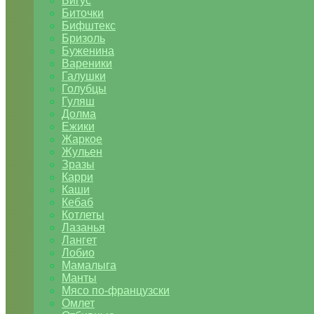
Бигус
Биточки
Бифштекс
Бризоль
Буженина
Вареники
Галушки
Голубцы
Гуляш
Долма
Ежики
Жаркое
Жульен
Зразы
Карри
Каши
Кебаб
Котлеты
Лазанья
Лангет
Лобио
Мамалыга
Манты
Мясо по-французски
Омлет