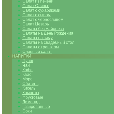
Салат из печени
Салат Оливье
Салат с сухариками
Салат с сыром
Салат с черносливом
Салат Цезарь
Салаты без майонеза
Салаты на День Рождения
Салаты на зиму
Салаты на свадебный стол
Салаты с гранатом
Слоеный салат
НАПИТКИ
Пунш
Чай
Кофе
Квас
Морс
Сбитень
Кисель
Компоты
Фруктовые
Лимонад
Газированные
Соки