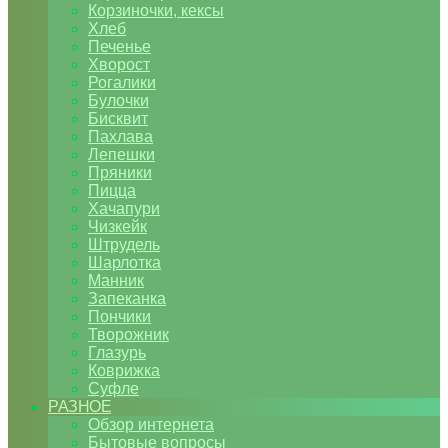
Корзиночки, кексы
Хлеб
Печенье
Хворост
Рогалики
Булочки
Бисквит
Пахлава
Лепешки
Пряники
Пицца
Хачапури
Чизкейк
Штрудель
Шарлотка
Манник
Запеканка
Пончики
Творожник
Глазурь
Коврижка
Суфле
РАЗНОЕ
Обзор интернета
Бытовые вопросы