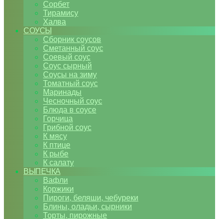
Сорбет
Тирамису
Халва
СОУСЫ
Сборник соусов
Сметанный соус
Соевый соус
Соус сырный
Соусы на зиму
Томатный соус
Маринады
Чесночный соус
Блюда в соусе
Горчица
Грибной соус
К мясу
К птице
К рыбе
К салату
ВЫПЕЧКА
Вафли
Коржики
Пироги, беляши, чебуреки
Блины, оладьи, сырники
Торты, пирожные