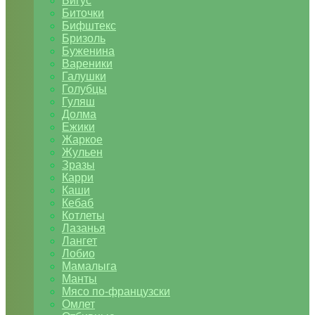
Бигус
Биточки
Бифштекс
Бризоль
Буженина
Вареники
Галушки
Голубцы
Гуляш
Долма
Ежики
Жаркое
Жульен
Зразы
Карри
Каши
Кебаб
Котлеты
Лазанья
Лангет
Лобио
Мамалыга
Манты
Мясо по-французски
Омлет