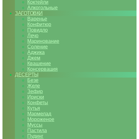
Коктейли
Алкогольные
ЗАГОТОВКИ
Варенье
Конфитюр
Повидло
Лечо
Маринование
Соление
Аджика
Джем
Квашение
Консервация
ДЕСЕРТЫ
Безе
Желе
Зефир
Ириски
Конфеты
Кутья
Мармелад
Мороженое
Муссы
Пастила
Пудинг