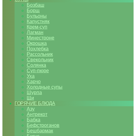
Бозбаш
Борщ
Бульоны
Капустняк
Крем-суп
Лагман
Минестроне
Окрошка
Похлебка
Рассольник
Свекольник
Солянка
Суп-пюре
Уха
Харчо
Холодные супы
Шурпа
Щи
ГОРЯЧИЕ БЛЮДА
Азу
Антрекот
Бабка
Бефстроганов
Бешбармак