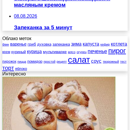
масляным кремом
08.08.2026
Запеканка за 5 минут
Облако меток
зима
котлета
варенье
капуста
гриб
духовка
запеканка
блин
кефир
пирог
печенье
курица
мультиварке
куриный
крем
мясо
огурец
салат
соус
помидор
пирожок
пицца
простой
рецепт
творожный
тест
торт
яблоко
Интересно