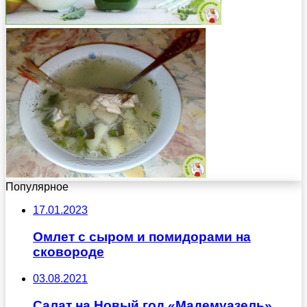
Популярное
17.01.2023
Омлет с сыром и помидорами на
сковороде
03.08.2021
Салат на Новый год «Мадемуазель»