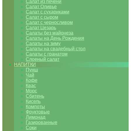
Салат из печени
Салат Оливье
Салат с сухариками
Салат с сыром
Салат с черносливом
Салат Цезарь
Салаты без майонеза
Салаты на День Рождения
Салаты на зиму
Салаты на свадебный стол
Салаты с гранатом
Слоеный салат
НАПИТКИ
Пунш
Чай
Кофе
Квас
Морс
Сбитень
Кисель
Компоты
Фруктовые
Лимонад
Газированные
Соки