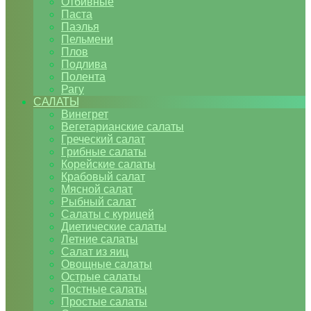
Отбивные
Паста
Паэлья
Пельмени
Плов
Подлива
Полента
Рагу
САЛАТЫ
Винегрет
Вегетарианские салаты
Греческий салат
Грибные салаты
Корейские салаты
Крабовый салат
Мясной салат
Рыбный салат
Салаты с курицей
Диетические салаты
Летние салаты
Салат из яиц
Овощные салаты
Острые салаты
Постные салаты
Простые салаты