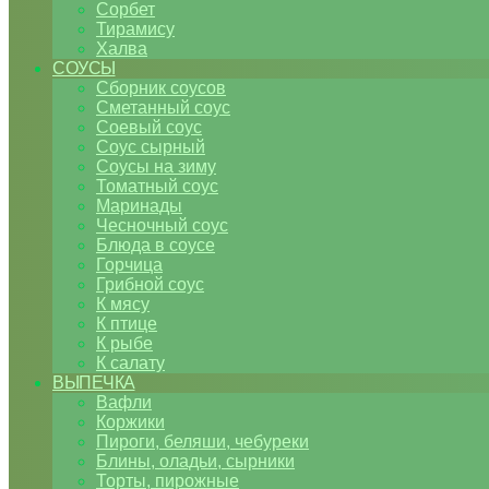
Сорбет
Тирамису
Халва
СОУСЫ
Сборник соусов
Сметанный соус
Соевый соус
Соус сырный
Соусы на зиму
Томатный соус
Маринады
Чесночный соус
Блюда в соусе
Горчица
Грибной соус
К мясу
К птице
К рыбе
К салату
ВЫПЕЧКА
Вафли
Коржики
Пироги, беляши, чебуреки
Блины, оладьи, сырники
Торты, пирожные