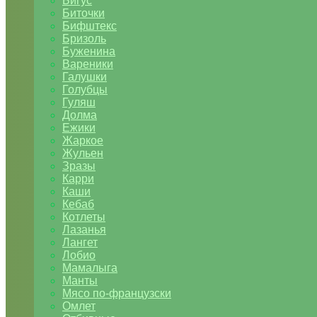
Бигус
Биточки
Бифштекс
Бризоль
Буженина
Вареники
Галушки
Голубцы
Гуляш
Долма
Ежики
Жаркое
Жульен
Зразы
Карри
Каши
Кебаб
Котлеты
Лазанья
Лангет
Лобио
Мамалыга
Манты
Мясо по-французски
Омлет