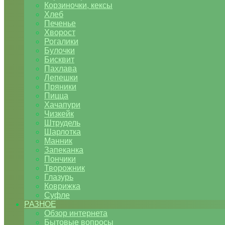
Корзиночки, кексы
Хлеб
Печенье
Хворост
Рогалики
Булочки
Бисквит
Пахлава
Лепешки
Пряники
Пицца
Хачапури
Чизкейк
Штрудель
Шарлотка
Манник
Запеканка
Пончики
Творожник
Глазурь
Коврижка
Суфле
РАЗНОЕ
Обзор интернета
Бытовые вопросы