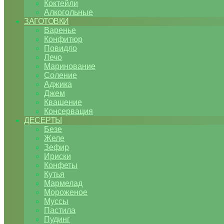
Коктейли
Алкогольные
ЗАГОТОВКИ
Варенье
Конфитюр
Повидло
Лечо
Маринование
Соление
Аджика
Джем
Квашение
Консервация
ДЕСЕРТЫ
Безе
Желе
Зефир
Ириски
Конфеты
Кутья
Мармелад
Мороженое
Муссы
Пастила
Пудинг