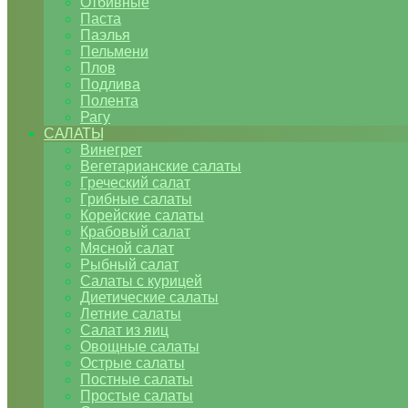
Отбивные
Паста
Паэлья
Пельмени
Плов
Подлива
Полента
Рагу
САЛАТЫ
Винегрет
Вегетарианские салаты
Греческий салат
Грибные салаты
Корейские салаты
Крабовый салат
Мясной салат
Рыбный салат
Салаты с курицей
Диетические салаты
Летние салаты
Салат из яиц
Овощные салаты
Острые салаты
Постные салаты
Простые салаты