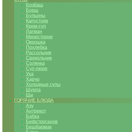
Бозбаш
Борщ
Бульоны
Капустняк
Крем-суп
Лагман
Минестроне
Окрошка
Похлебка
Рассольник
Свекольник
Солянка
Суп-пюре
Уха
Харчо
Холодные супы
Шурпа
Щи
ГОРЯЧИЕ БЛЮДА
Азу
Антрекот
Бабка
Бефстроганов
Бешбармак