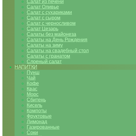
Салат из печени
Салат Оливье
Салат с сухариками
Салат с сыром
Салат с черносливом
Салат Цезарь
Салаты без майонеза
Салаты на День Рождения
Салаты на зиму
Салаты на свадебный стол
Салаты с гранатом
Слоеный салат
НАПИТКИ
Пунш
Чай
Кофе
Квас
Морс
Сбитень
Кисель
Компоты
Фруктовые
Лимонад
Газированные
Соки