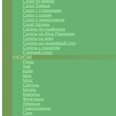
Салат из печени
Салат Оливье
Салат с сухариками
Салат с сыром
Салат с черносливом
Салат Цезарь
Салаты без майонеза
Салаты на День Рождения
Салаты на зиму
Салаты на свадебный стол
Салаты с гранатом
Слоеный салат
НАПИТКИ
Пунш
Чай
Кофе
Квас
Морс
Сбитень
Кисель
Компоты
Фруктовые
Лимонад
Газированные
Соки