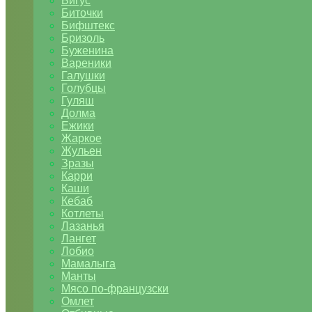
Бигус
Биточки
Бифштекс
Бризоль
Буженина
Вареники
Галушки
Голубцы
Гуляш
Долма
Ежики
Жаркое
Жульен
Зразы
Карри
Каши
Кебаб
Котлеты
Лазанья
Лангет
Лобио
Мамалыга
Манты
Мясо по-французски
Омлет