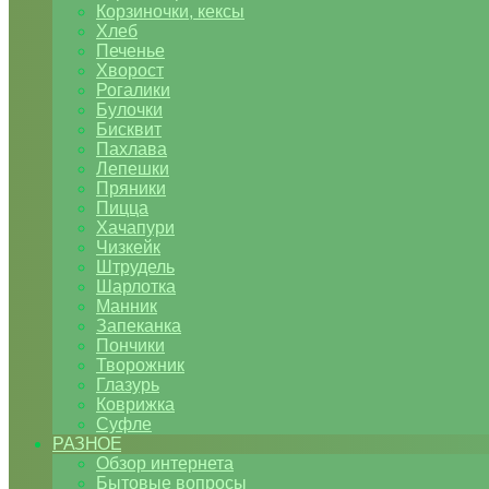
Корзиночки, кексы
Хлеб
Печенье
Хворост
Рогалики
Булочки
Бисквит
Пахлава
Лепешки
Пряники
Пицца
Хачапури
Чизкейк
Штрудель
Шарлотка
Манник
Запеканка
Пончики
Творожник
Глазурь
Коврижка
Суфле
РАЗНОЕ
Обзор интернета
Бытовые вопросы