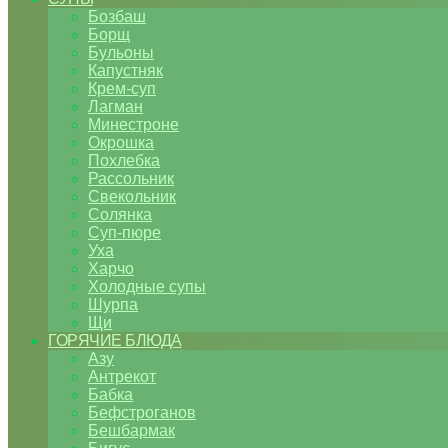
Бозбаш
Борщ
Бульоны
Капустняк
Крем-суп
Лагман
Минестроне
Окрошка
Похлебка
Рассольник
Свекольник
Солянка
Суп-пюре
Уха
Харчо
Холодные супы
Шурпа
Щи
ГОРЯЧИЕ БЛЮДА
Азу
Антрекот
Бабка
Бефстроганов
Бешбармак