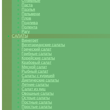
Отбивные
Паста
Паэлья
Пельмени
Плов
Подлива
Полента
Рагу
САЛАТЫ
Винегрет
Вегетарианские салаты
Греческий салат
Грибные салаты
Корейские салаты
Крабовый салат
Мясной салат
Рыбный салат
Салаты с курицей
Диетические салаты
Летние салаты
Салат из яиц
Овощные салаты
Острые салаты
Постные салаты
Простые салаты