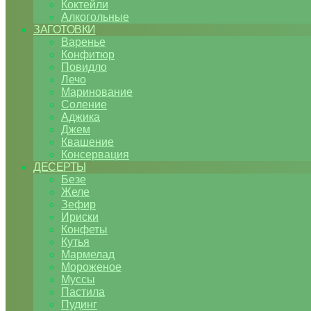
Коктейли
Алкогольные
ЗАГОТОВКИ
Варенье
Конфитюр
Повидло
Лечо
Маринование
Соление
Аджика
Джем
Квашение
Консервация
ДЕСЕРТЫ
Безе
Желе
Зефир
Ириски
Конфеты
Кутья
Мармелад
Мороженое
Муссы
Пастила
Пудинг