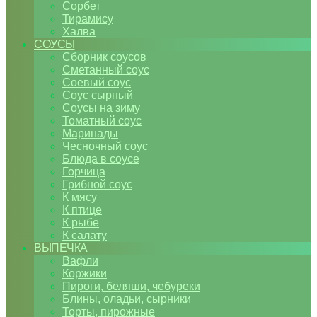
Сорбет
Тирамису
Халва
СОУСЫ
Сборник соусов
Сметанный соус
Соевый соус
Соус сырный
Соусы на зиму
Томатный соус
Маринады
Чесночный соус
Блюда в соусе
Горчица
Грибной соус
К мясу
К птице
К рыбе
К салату
ВЫПЕЧКА
Вафли
Коржики
Пироги, беляши, чебуреки
Блины, оладьи, сырники
Торты, пирожные