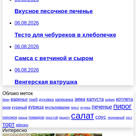
Вкусное песочное печенье
06.08.2026
Тесто для чебуреков в хлебопечке
06.08.2026
Самса с ветчиной и сыром
06.08.2026
Венгерская ватрушка
Облако меток
зима
котлета
варенье
капуста
гриб
духовка
запеканка
блин
кефир
пирог
печенье
курица
мультиварке
куриный
крем
мясо
огурец
салат
соус
помидор
пирожок
пицца
простой
рецепт
творожный
тест
торт
яблоко
Интересно