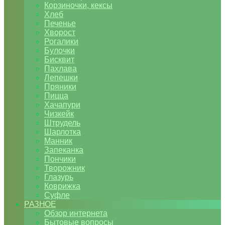
Корзиночки, кексы
Хлеб
Печенье
Хворост
Рогалики
Булочки
Бисквит
Пахлава
Лепешки
Пряники
Пицца
Хачапури
Чизкейк
Штрудель
Шарлотка
Манник
Запеканка
Пончики
Творожник
Глазурь
Коврижка
Суфле
РАЗНОЕ
Обзор интернета
Бытовые вопросы