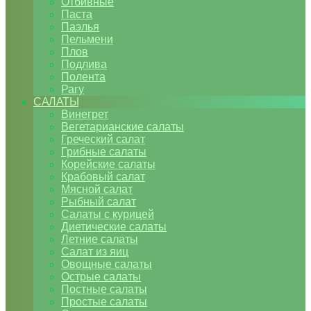
Отбивные
Паста
Паэлья
Пельмени
Плов
Подлива
Полента
Рагу
САЛАТЫ
Винегрет
Вегетарианские салаты
Греческий салат
Грибные салаты
Корейские салаты
Крабовый салат
Мясной салат
Рыбный салат
Салаты с курицей
Диетические салаты
Летние салаты
Салат из яиц
Овощные салаты
Острые салаты
Постные салаты
Простые салаты