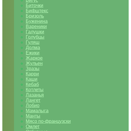
Бигус
Биточки
Бифштекс
Бризоль
Буженина
Вареники
Галушки
Голубцы
Гуляш
Долма
Ежики
Жаркое
Жульен
Зразы
Карри
Каши
Кебаб
Котлеты
Лазанья
Лангет
Лобио
Мамалыга
Манты
Мясо по-французски
Омлет