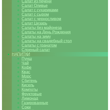
Салат из печени
Салат Оливье
Салат с сухариками
Салат с сыром
Салат с черносливом
Салат Цезарь
Салаты без майонеза
Салаты на День Рождения
Салаты на зиму
Салаты на свадебный стол
Салаты с гранатом
Слоеный салат
НАПИТКИ
Пунш
Чай
Кофе
Квас
Морс
Сбитень
Кисель
Компоты
Фруктовые
Лимонад
Газированные
Соки