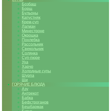
Бозбаш
Борщ
Бульоны
Капустняк
Крем-суп
Лагман
Минестроне
Окрошка
Похлебка
Рассольник
Свекольник
Солянка
Суп-пюре
Уха
Харчо
Холодные супы
Шурпа
Щи
ГОРЯЧИЕ БЛЮДА
Азу
Антрекот
Бабка
Бефстроганов
Бешбармак