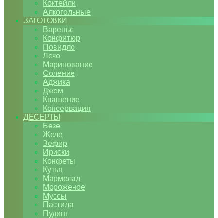
Коктейли
Алкогольные
ЗАГОТОВКИ
Варенье
Конфитюр
Повидло
Лечо
Маринование
Соление
Аджика
Джем
Квашение
Консервация
ДЕСЕРТЫ
Безе
Желе
Зефир
Ириски
Конфеты
Кутья
Мармелад
Мороженое
Муссы
Пастила
Пудинг