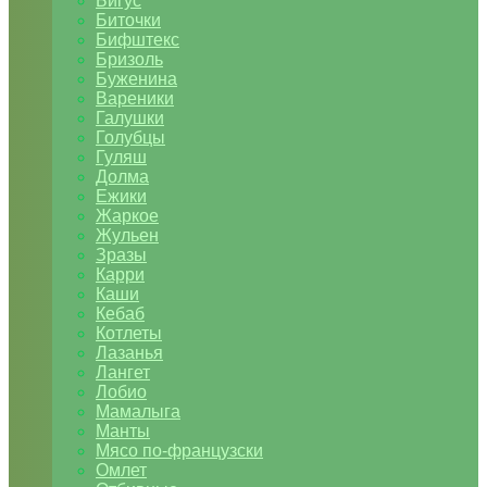
Бигус
Биточки
Бифштекс
Бризоль
Буженина
Вареники
Галушки
Голубцы
Гуляш
Долма
Ежики
Жаркое
Жульен
Зразы
Карри
Каши
Кебаб
Котлеты
Лазанья
Лангет
Лобио
Мамалыга
Манты
Мясо по-французски
Омлет