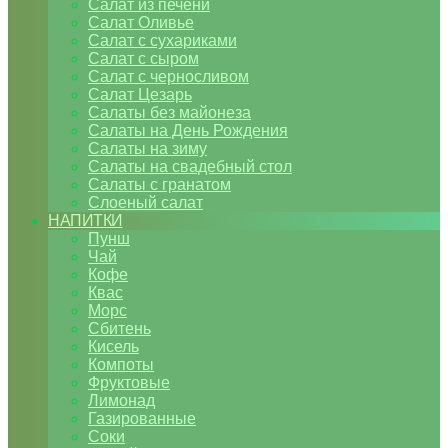
Салат из печени
Салат Оливье
Салат с сухариками
Салат с сыром
Салат с черносливом
Салат Цезарь
Салаты без майонеза
Салаты на День Рождения
Салаты на зиму
Салаты на свадебный стол
Салаты с гранатом
Слоеный салат
НАПИТКИ
Пунш
Чай
Кофе
Квас
Морс
Сбитень
Кисель
Компоты
Фруктовые
Лимонад
Газированные
Соки