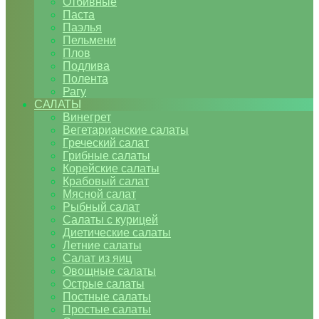
Отбивные
Паста
Паэлья
Пельмени
Плов
Подлива
Полента
Рагу
САЛАТЫ
Винегрет
Вегетарианские салаты
Греческий салат
Грибные салаты
Корейские салаты
Крабовый салат
Мясной салат
Рыбный салат
Салаты с курицей
Диетические салаты
Летние салаты
Салат из яиц
Овощные салаты
Острые салаты
Постные салаты
Простые салаты