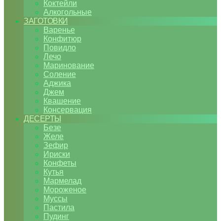
Коктейли
Алкогольные
ЗАГОТОВКИ
Варенье
Конфитюр
Повидло
Лечо
Маринование
Соление
Аджика
Джем
Квашение
Консервация
ДЕСЕРТЫ
Безе
Желе
Зефир
Ириски
Конфеты
Кутья
Мармелад
Мороженое
Муссы
Пастила
Пудинг