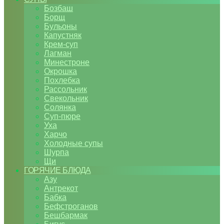
Бозбаш
Борщ
Бульоны
Капустняк
Крем-суп
Лагман
Минестроне
Окрошка
Похлебка
Рассольник
Свекольник
Солянка
Суп-пюре
Уха
Харчо
Холодные супы
Шурпа
Щи
ГОРЯЧИЕ БЛЮДА
Азу
Антрекот
Бабка
Бефстроганов
Бешбармак