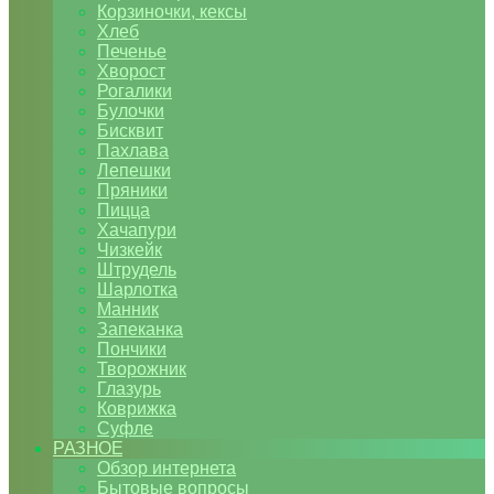
Корзиночки, кексы
Хлеб
Печенье
Хворост
Рогалики
Булочки
Бисквит
Пахлава
Лепешки
Пряники
Пицца
Хачапури
Чизкейк
Штрудель
Шарлотка
Манник
Запеканка
Пончики
Творожник
Глазурь
Коврижка
Суфле
РАЗНОЕ
Обзор интернета
Бытовые вопросы