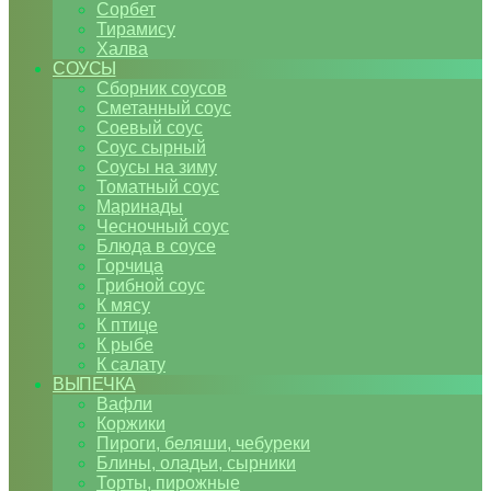
Сорбет
Тирамису
Халва
СОУСЫ
Сборник соусов
Сметанный соус
Соевый соус
Соус сырный
Соусы на зиму
Томатный соус
Маринады
Чесночный соус
Блюда в соусе
Горчица
Грибной соус
К мясу
К птице
К рыбе
К салату
ВЫПЕЧКА
Вафли
Коржики
Пироги, беляши, чебуреки
Блины, оладьи, сырники
Торты, пирожные