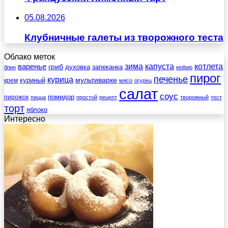
05.08.2026
Клубничные галеты из творожного теста
Облако меток
зима
котлета
варенье
капуста
гриб
духовка
запеканка
блин
кефир
пирог
печенье
курица
мультиварке
куриный
крем
мясо
огурец
салат
соус
помидор
пирожок
пицца
простой
рецепт
творожный
тест
торт
яблоко
Интересно