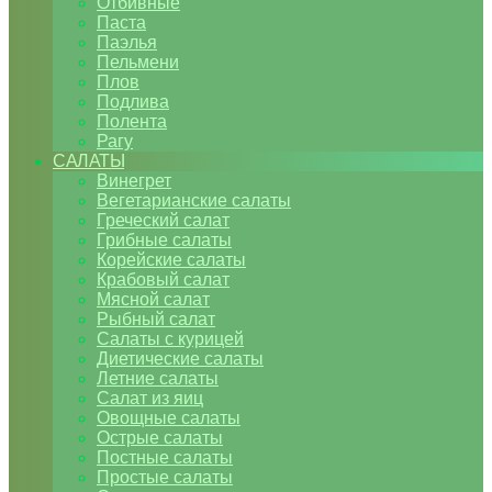
Отбивные
Паста
Паэлья
Пельмени
Плов
Подлива
Полента
Рагу
САЛАТЫ
Винегрет
Вегетарианские салаты
Греческий салат
Грибные салаты
Корейские салаты
Крабовый салат
Мясной салат
Рыбный салат
Салаты с курицей
Диетические салаты
Летние салаты
Салат из яиц
Овощные салаты
Острые салаты
Постные салаты
Простые салаты