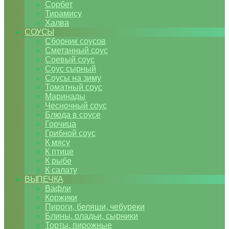
Сорбет
Тирамису
Халва
СОУСЫ
Сборник соусов
Сметанный соус
Соевый соус
Соус сырный
Соусы на зиму
Томатный соус
Маринады
Чесночный соус
Блюда в соусе
Горчица
Грибной соус
К мясу
К птице
К рыбе
К салату
ВЫПЕЧКА
Вафли
Коржики
Пироги, беляши, чебуреки
Блины, оладьи, сырники
Торты, пирожные