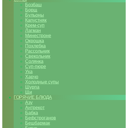
Бозбаш
Борщ
Бульоны
Капустняк
Крем-суп
Лагман
Минестроне
Окрошка
Похлебка
Рассольник
Свекольник
Солянка
Суп-пюре
Уха
Харчо
Холодные супы
Шурпа
Щи
ГОРЯЧИЕ БЛЮДА
Азу
Антрекот
Бабка
Бефстроганов
Бешбармак