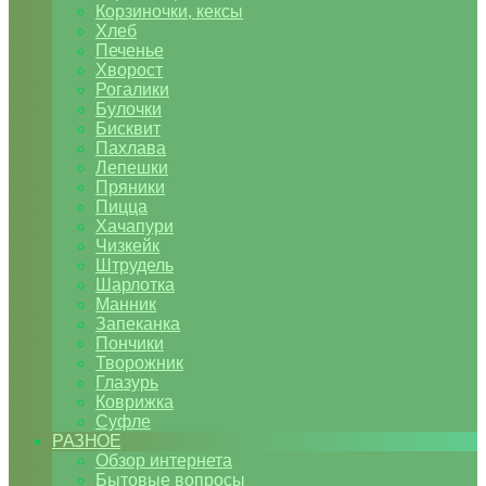
Корзиночки, кексы
Хлеб
Печенье
Хворост
Рогалики
Булочки
Бисквит
Пахлава
Лепешки
Пряники
Пицца
Хачапури
Чизкейк
Штрудель
Шарлотка
Манник
Запеканка
Пончики
Творожник
Глазурь
Коврижка
Суфле
РАЗНОЕ
Обзор интернета
Бытовые вопросы