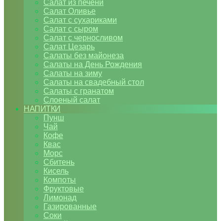
Салат из печени
Салат Оливье
Салат с сухариками
Салат с сыром
Салат с черносливом
Салат Цезарь
Салаты без майонеза
Салаты на День Рождения
Салаты на зиму
Салаты на свадебный стол
Салаты с гранатом
Слоеный салат
НАПИТКИ
Пунш
Чай
Кофе
Квас
Морс
Сбитень
Кисель
Компоты
Фруктовые
Лимонад
Газированные
Соки