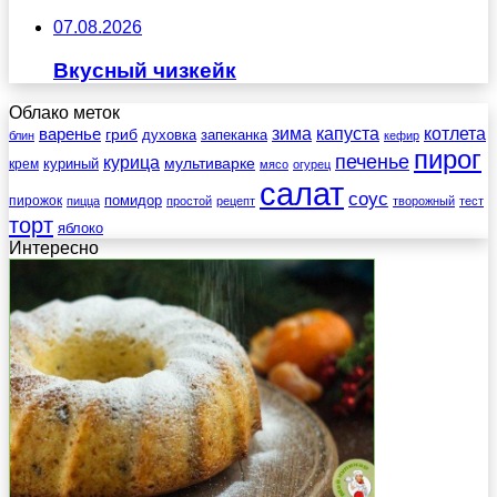
07.08.2026
Вкусный чизкейк
Облако меток
зима
котлета
варенье
капуста
гриб
духовка
запеканка
блин
кефир
пирог
печенье
курица
мультиварке
куриный
крем
мясо
огурец
салат
соус
помидор
пирожок
пицца
простой
рецепт
творожный
тест
торт
яблоко
Интересно