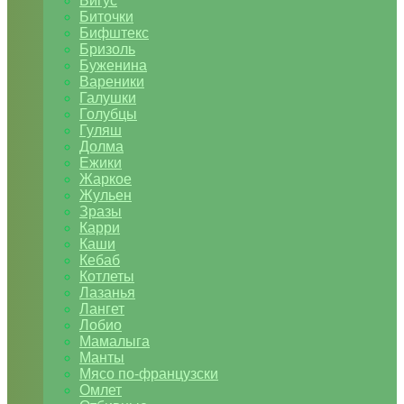
Бигус
Биточки
Бифштекс
Бризоль
Буженина
Вареники
Галушки
Голубцы
Гуляш
Долма
Ежики
Жаркое
Жульен
Зразы
Карри
Каши
Кебаб
Котлеты
Лазанья
Лангет
Лобио
Мамалыга
Манты
Мясо по-французски
Омлет