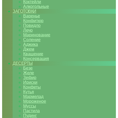
Коктейли
Алкогольные
ЗАГОТОВКИ
Варенье
Конфитюр
Повидло
Лечо
Маринование
Соление
Аджика
Джем
Квашение
Консервация
ДЕСЕРТЫ
Безе
Желе
Зефир
Ириски
Конфеты
Кутья
Мармелад
Мороженое
Муссы
Пастила
Пудинг