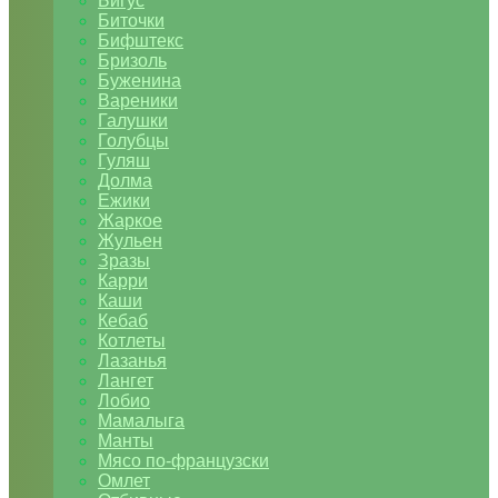
Бигус
Биточки
Бифштекс
Бризоль
Буженина
Вареники
Галушки
Голубцы
Гуляш
Долма
Ежики
Жаркое
Жульен
Зразы
Карри
Каши
Кебаб
Котлеты
Лазанья
Лангет
Лобио
Мамалыга
Манты
Мясо по-французски
Омлет