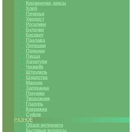
Корзиночки, кексы
Хлеб
Печенье
Хворост
Рогалики
Булочки
Бисквит
Пахлава
Лепешки
Пряники
Пицца
Хачапури
Чизкейк
Штрудель
Шарлотка
Манник
Запеканка
Пончики
Творожник
Глазурь
Коврижка
Суфле
РАЗНОЕ
Обзор интернета
Бытовые вопросы