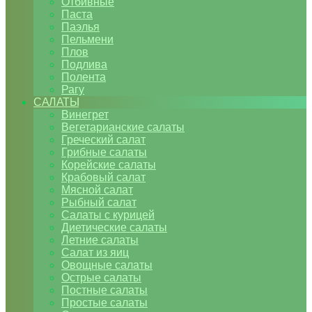
Отбивные
Паста
Паэлья
Пельмени
Плов
Подлива
Полента
Рагу
САЛАТЫ
Винегрет
Вегетарианские салаты
Греческий салат
Грибные салаты
Корейские салаты
Крабовый салат
Мясной салат
Рыбный салат
Салаты с курицей
Диетические салаты
Летние салаты
Салат из яиц
Овощные салаты
Острые салаты
Постные салаты
Простые салаты