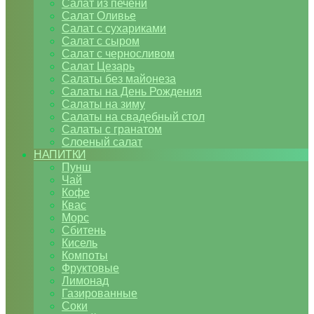
Салат из печени
Салат Оливье
Салат с сухариками
Салат с сыром
Салат с черносливом
Салат Цезарь
Салаты без майонеза
Салаты на День Рождения
Салаты на зиму
Салаты на свадебный стол
Салаты с гранатом
Слоеный салат
НАПИТКИ
Пунш
Чай
Кофе
Квас
Морс
Сбитень
Кисель
Компоты
Фруктовые
Лимонад
Газированные
Соки