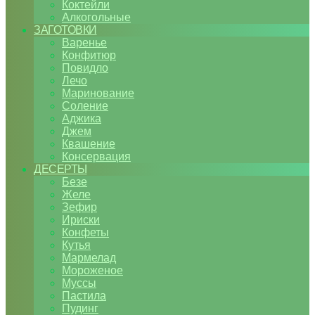
Коктейли
Алкогольные
ЗАГОТОВКИ
Варенье
Конфитюр
Повидло
Лечо
Маринование
Соление
Аджика
Джем
Квашение
Консервация
ДЕСЕРТЫ
Безе
Желе
Зефир
Ириски
Конфеты
Кутья
Мармелад
Мороженое
Муссы
Пастила
Пудинг