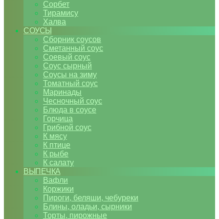
Сорбет
Тирамису
Халва
СОУСЫ
Сборник соусов
Сметанный соус
Соевый соус
Соус сырный
Соусы на зиму
Томатный соус
Маринады
Чесночный соус
Блюда в соусе
Горчица
Грибной соус
К мясу
К птице
К рыбе
К салату
ВЫПЕЧКА
Вафли
Коржики
Пироги, беляши, чебуреки
Блины, оладьи, сырники
Торты, пирожные