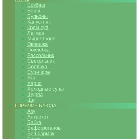
Бозбаш
Борщ
Бульоны
Капустняк
Крем-суп
Лагман
Минестроне
Окрошка
Похлебка
Рассольник
Свекольник
Солянка
Суп-пюре
Уха
Харчо
Холодные супы
Шурпа
Щи
ГОРЯЧИЕ БЛЮДА
Азу
Антрекот
Бабка
Бефстроганов
Бешбармак