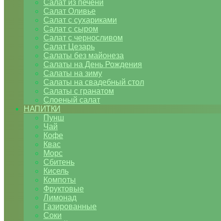
Салат из печени
Салат Оливье
Салат с сухариками
Салат с сыром
Салат с черносливом
Салат Цезарь
Салаты без майонеза
Салаты на День Рождения
Салаты на зиму
Салаты на свадебный стол
Салаты с гранатом
Слоеный салат
НАПИТКИ
Пунш
Чай
Кофе
Квас
Морс
Сбитень
Кисель
Компоты
Фруктовые
Лимонад
Газированные
Соки