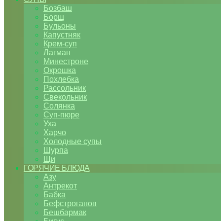
Бозбаш
Борщ
Бульоны
Капустняк
Крем-суп
Лагман
Минестроне
Окрошка
Похлебка
Рассольник
Свекольник
Солянка
Суп-пюре
Уха
Харчо
Холодные супы
Шурпа
Щи
ГОРЯЧИЕ БЛЮДА
Азу
Антрекот
Бабка
Бефстроганов
Бешбармак