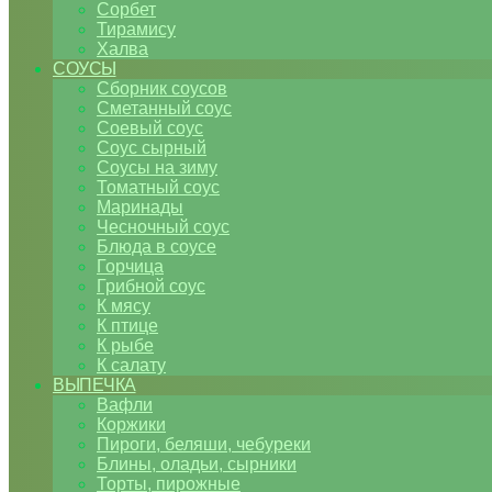
Сорбет
Тирамису
Халва
СОУСЫ
Сборник соусов
Сметанный соус
Соевый соус
Соус сырный
Соусы на зиму
Томатный соус
Маринады
Чесночный соус
Блюда в соусе
Горчица
Грибной соус
К мясу
К птице
К рыбе
К салату
ВЫПЕЧКА
Вафли
Коржики
Пироги, беляши, чебуреки
Блины, оладьи, сырники
Торты, пирожные