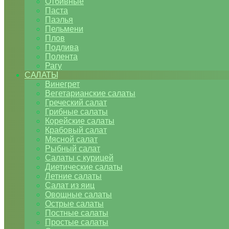
Отбивные
Паста
Паэлья
Пельмени
Плов
Подлива
Полента
Рагу
САЛАТЫ
Винегрет
Вегетарианские салаты
Греческий салат
Грибные салаты
Корейские салаты
Крабовый салат
Мясной салат
Рыбный салат
Салаты с курицей
Диетические салаты
Летние салаты
Салат из яиц
Овощные салаты
Острые салаты
Постные салаты
Простые салаты