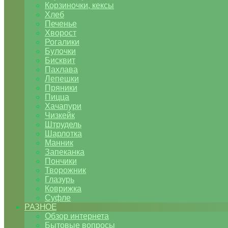
Корзиночки, кексы
Хлеб
Печенье
Хворост
Рогалики
Булочки
Бисквит
Пахлава
Лепешки
Пряники
Пицца
Хачапури
Чизкейк
Штрудель
Шарлотка
Манник
Запеканка
Пончики
Творожник
Глазурь
Коврижка
Суфле
РАЗНОЕ
Обзор интернета
Бытовые вопросы