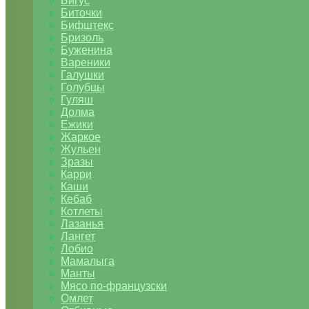
Бигус
Биточки
Бифштекс
Бризоль
Буженина
Вареники
Галушки
Голубцы
Гуляш
Долма
Ежики
Жаркое
Жульен
Зразы
Карри
Каши
Кебаб
Котлеты
Лазанья
Лангет
Лобио
Мамалыга
Манты
Мясо по-французски
Омлет