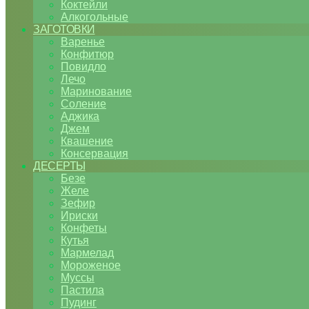
Коктейли
Алкогольные
ЗАГОТОВКИ
Варенье
Конфитюр
Повидло
Лечо
Маринование
Соление
Аджика
Джем
Квашение
Консервация
ДЕСЕРТЫ
Безе
Желе
Зефир
Ириски
Конфеты
Кутья
Мармелад
Мороженое
Муссы
Пастила
Пудинг