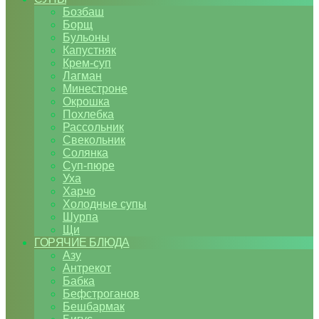
Бозбаш
Борщ
Бульоны
Капустняк
Крем-суп
Лагман
Минестроне
Окрошка
Похлебка
Рассольник
Свекольник
Солянка
Суп-пюре
Уха
Харчо
Холодные супы
Шурпа
Щи
ГОРЯЧИЕ БЛЮДА
Азу
Антрекот
Бабка
Бефстроганов
Бешбармак