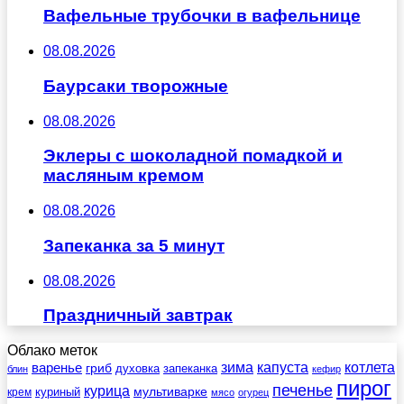
Вафельные трубочки в вафельнице
08.08.2026
Баурсаки творожные
08.08.2026
Эклеры с шоколадной помадкой и
масляным кремом
08.08.2026
Запеканка за 5 минут
08.08.2026
Праздничный завтрак
Облако меток
зима
котлета
варенье
капуста
гриб
духовка
запеканка
блин
кефир
пирог
печенье
курица
мультиварке
куриный
крем
мясо
огурец