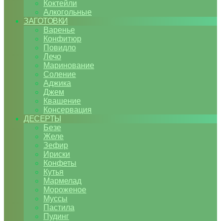
Коктейли
Алкогольные
ЗАГОТОВКИ
Варенье
Конфитюр
Повидло
Лечо
Маринование
Соление
Аджика
Джем
Квашение
Консервация
ДЕСЕРТЫ
Безе
Желе
Зефир
Ириски
Конфеты
Кутья
Мармелад
Мороженое
Муссы
Пастила
Пудинг