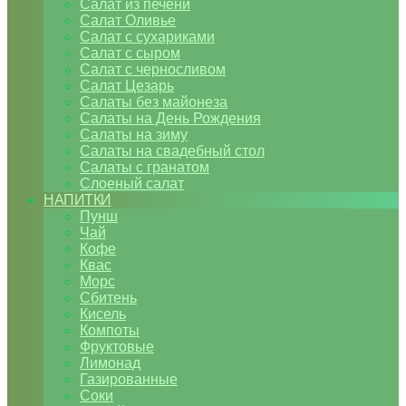
Салат из печени
Салат Оливье
Салат с сухариками
Салат с сыром
Салат с черносливом
Салат Цезарь
Салаты без майонеза
Салаты на День Рождения
Салаты на зиму
Салаты на свадебный стол
Салаты с гранатом
Слоеный салат
НАПИТКИ
Пунш
Чай
Кофе
Квас
Морс
Сбитень
Кисель
Компоты
Фруктовые
Лимонад
Газированные
Соки