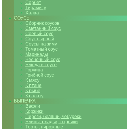
Сорбет
Тирамису
Халва
СОУСЫ
Сборник соусов
Сметанный соус
Соевый соус
Соус сырный
Соусы на зиму
Томатный соус
Маринады
Чесночный соус
Блюда в соусе
Горчица
Грибной соус
К мясу
К птице
К рыбе
К салату
ВЫПЕЧКА
Вафли
Коржики
Пироги, беляши, чебуреки
Блины, оладьи, сырники
Торты, пирожные