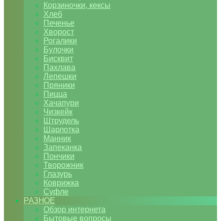
Корзиночки, кексы
Хлеб
Печенье
Хворост
Рогалики
Булочки
Бисквит
Пахлава
Лепешки
Пряники
Пицца
Хачапури
Чизкейк
Штрудель
Шарлотка
Манник
Запеканка
Пончики
Творожник
Глазурь
Коврижка
Суфле
РАЗНОЕ
Обзор интернета
Бытовые вопросы