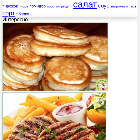
салат
соус
помидор
пирожок
пицца
простой
рецепт
творожный
тест
торт
яблоко
Интересно