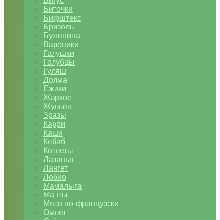
Бигус
Биточки
Бифштекс
Бризоль
Буженина
Вареники
Галушки
Голубцы
Гуляш
Долма
Ежики
Жаркое
Жульен
Зразы
Карри
Каши
Кебаб
Котлеты
Лазанья
Лангет
Лобио
Мамалыга
Манты
Мясо по-французски
Омлет