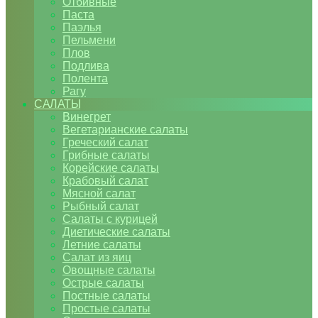
Отбивные
Паста
Паэлья
Пельмени
Плов
Подлива
Полента
Рагу
САЛАТЫ
Винегрет
Вегетарианские салаты
Греческий салат
Грибные салаты
Корейские салаты
Крабовый салат
Мясной салат
Рыбный салат
Салаты с курицей
Диетические салаты
Летние салаты
Салат из яиц
Овощные салаты
Острые салаты
Постные салаты
Простые салаты