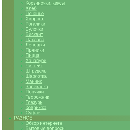
Корзиночки, кексы
Хлеб
Печенье
Хворост
Рогалики
Булочки
Бисквит
Пахлава
Лепешки
Пряники
Пицца
Хачапури
Чизкейк
Штрудель
Шарлотка
Манник
Запеканка
Пончики
Творожник
Глазурь
Коврижка
Суфле
РАЗНОЕ
Обзор интернета
Бытовые вопросы