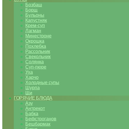
Бозбаш
Борщ
Бульоны
Капустняк
Крем-суп
Лагман
Минестроне
Окрошка
Похлебка
Рассольник
Свекольник
Солянка
Суп-пюре
Уха
Харчо
Холодные супы
Шурпа
Щи
ГОРЯЧИЕ БЛЮДА
Азу
Антрекот
Бабка
Бефстроганов
Бешбармак