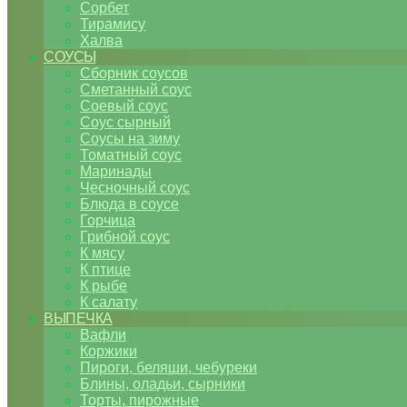
Сорбет
Тирамису
Халва
СОУСЫ
Сборник соусов
Сметанный соус
Соевый соус
Соус сырный
Соусы на зиму
Томатный соус
Маринады
Чесночный соус
Блюда в соусе
Горчица
Грибной соус
К мясу
К птице
К рыбе
К салату
ВЫПЕЧКА
Вафли
Коржики
Пироги, беляши, чебуреки
Блины, оладьи, сырники
Торты, пирожные