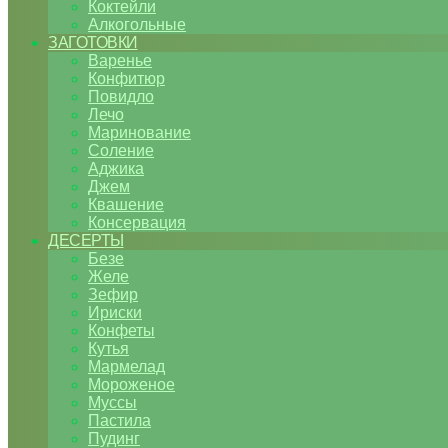
Коктейли
Алкогольные
ЗАГОТОВКИ
Варенье
Конфитюр
Повидло
Лечо
Маринование
Соление
Аджика
Джем
Квашение
Консервация
ДЕСЕРТЫ
Безе
Желе
Зефир
Ириски
Конфеты
Кутья
Мармелад
Мороженое
Муссы
Пастила
Пудинг