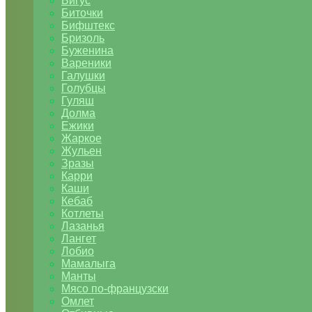
Бигус
Биточки
Бифштекс
Бризоль
Буженина
Вареники
Галушки
Голубцы
Гуляш
Долма
Ежики
Жаркое
Жульен
Зразы
Карри
Каши
Кебаб
Котлеты
Лазанья
Лангет
Лобио
Мамалыга
Манты
Мясо по-французски
Омлет