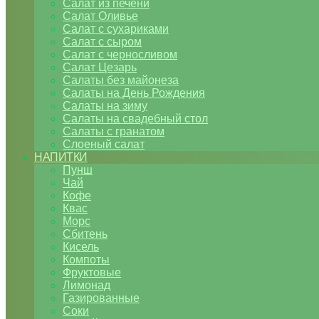
Салат из печени
Салат Оливье
Салат с сухариками
Салат с сыром
Салат с черносливом
Салат Цезарь
Салаты без майонеза
Салаты на День Рождения
Салаты на зиму
Салаты на свадебный стол
Салаты с гранатом
Слоеный салат
НАПИТКИ
Пунш
Чай
Кофе
Квас
Морс
Сбитень
Кисель
Компоты
Фруктовые
Лимонад
Газированные
Соки