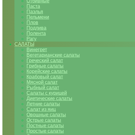
Отбивные
Паста
Паэлья
Пельмени
Плов
Подлива
Полента
Рагу
САЛАТЫ
Винегрет
Вегетарианские салаты
Греческий салат
Грибные салаты
Корейские салаты
Крабовый салат
Мясной салат
Рыбный салат
Салаты с курицей
Диетические салаты
Летние салаты
Салат из яиц
Овощные салаты
Острые салаты
Постные салаты
Простые салаты