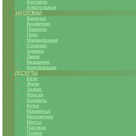
Коктейли
Алкогольные
ЗАГОТОВКИ
Варенье
Конфитюр
Повидло
Лечо
Маринование
Соление
Аджика
Джем
Квашение
Консервация
ДЕСЕРТЫ
Безе
Желе
Зефир
Ириски
Конфеты
Кутья
Мармелад
Мороженое
Муссы
Пастила
Пудинг