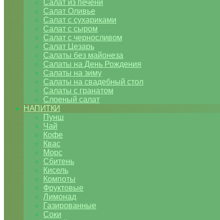
Салат из печени
Салат Оливье
Салат с сухариками
Салат с сыром
Салат с черносливом
Салат Цезарь
Салаты без майонеза
Салаты на День Рождения
Салаты на зиму
Салаты на свадебный стол
Салаты с гранатом
Слоеный салат
НАПИТКИ
Пунш
Чай
Кофе
Квас
Морс
Сбитень
Кисель
Компоты
Фруктовые
Лимонад
Газированные
Соки