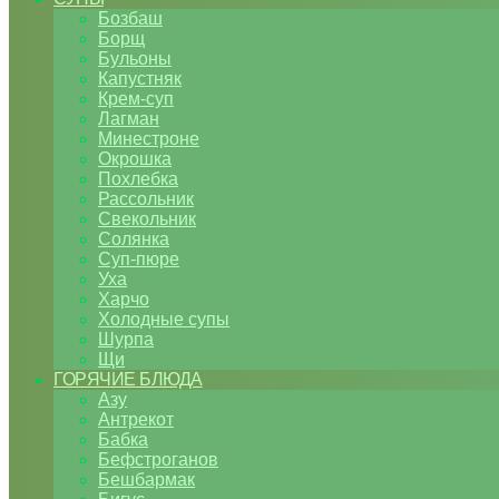
Бозбаш
Борщ
Бульоны
Капустняк
Крем-суп
Лагман
Минестроне
Окрошка
Похлебка
Рассольник
Свекольник
Солянка
Суп-пюре
Уха
Харчо
Холодные супы
Шурпа
Щи
ГОРЯЧИЕ БЛЮДА
Азу
Антрекот
Бабка
Бефстроганов
Бешбармак