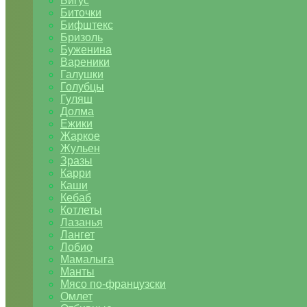
Бигус
Биточки
Бифштекс
Бризоль
Буженина
Вареники
Галушки
Голубцы
Гуляш
Долма
Ежики
Жаркое
Жульен
Зразы
Карри
Каши
Кебаб
Котлеты
Лазанья
Лангет
Лобио
Мамалыга
Манты
Мясо по-французски
Омлет