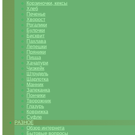
Корзиночки, кексы
Хлеб
Печенье
Хворост
Рогалики
Булочки
Бисквит
Пахлава
Лепешки
Пряники
Пицца
Хачапури
Чизкейк
Штрудель
Шарлотка
Манник
Запеканка
Пончики
Творожник
Глазурь
Коврижка
Суфле
РАЗНОЕ
Обзор интернета
Бытовые вопросы