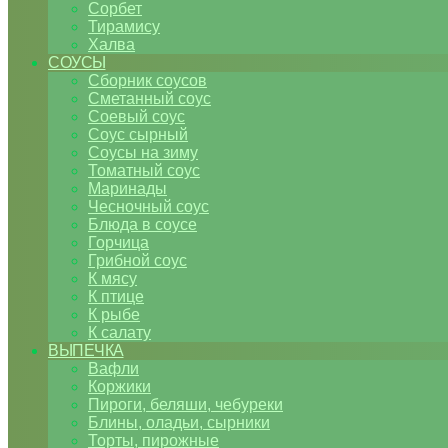
Сорбет
Тирамису
Халва
СОУСЫ
Сборник соусов
Сметанный соус
Соевый соус
Соус сырный
Соусы на зиму
Томатный соус
Маринады
Чесночный соус
Блюда в соусе
Горчица
Грибной соус
К мясу
К птице
К рыбе
К салату
ВЫПЕЧКА
Вафли
Коржики
Пироги, беляши, чебуреки
Блины, оладьи, сырники
Торты, пирожные