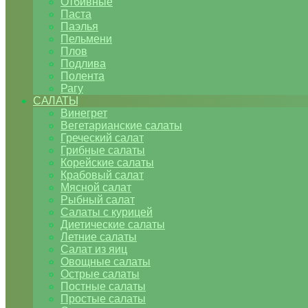
Отбивные
Паста
Паэлья
Пельмени
Плов
Подлива
Полента
Рагу
САЛАТЫ
Винегрет
Вегетарианские салаты
Греческий салат
Грибные салаты
Корейские салаты
Крабовый салат
Мясной салат
Рыбный салат
Салаты с курицей
Диетические салаты
Летние салаты
Салат из яиц
Овощные салаты
Острые салаты
Постные салаты
Простые салаты