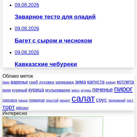
09.08.2026
Заварное тесто для оладий
09.08.2026
Багет с сыром и чесноком
09.08.2026
Кавказские чебуреки
Облако меток
зима
котлета
варенье
капуста
гриб
духовка
запеканка
блин
кефир
пирог
печенье
курица
мультиварке
куриный
крем
мясо
огурец
салат
соус
помидор
пирожок
пицца
простой
рецепт
творожный
тест
торт
яблоко
Интересно