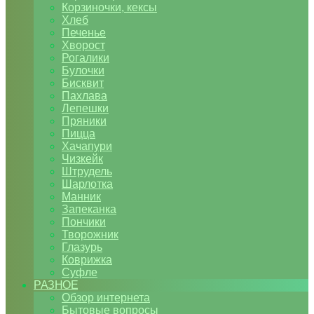
Корзиночки, кексы
Хлеб
Печенье
Хворост
Рогалики
Булочки
Бисквит
Пахлава
Лепешки
Пряники
Пицца
Хачапури
Чизкейк
Штрудель
Шарлотка
Манник
Запеканка
Пончики
Творожник
Глазурь
Коврижка
Суфле
РАЗНОЕ
Обзор интернета
Бытовые вопросы