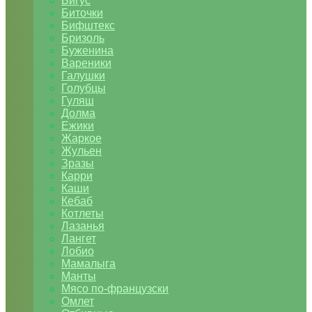
Бигус
Биточки
Бифштекс
Бризоль
Буженина
Вареники
Галушки
Голубцы
Гуляш
Долма
Ежики
Жаркое
Жульен
Зразы
Карри
Каши
Кебаб
Котлеты
Лазанья
Лангет
Лобио
Мамалыга
Манты
Мясо по-французски
Омлет