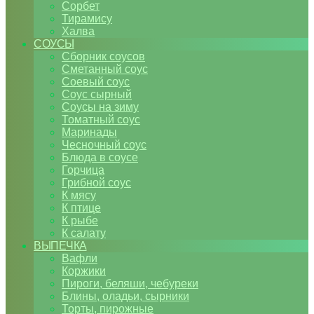
Сорбет
Тирамису
Халва
СОУСЫ
Сборник соусов
Сметанный соус
Соевый соус
Соус сырный
Соусы на зиму
Томатный соус
Маринады
Чесночный соус
Блюда в соусе
Горчица
Грибной соус
К мясу
К птице
К рыбе
К салату
ВЫПЕЧКА
Вафли
Коржики
Пироги, беляши, чебуреки
Блины, оладьи, сырники
Торты, пирожные