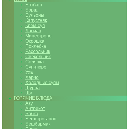
Бозбаш
Борщ
Бульоны
Капустняк
Крем-суп
Лагман
Минестроне
Окрошка
Похлебка
Рассольник
Свекольник
Солянка
Суп-пюре
Уха
Харчо
Холодные супы
Шурпа
Щи
ГОРЯЧИЕ БЛЮДА
Азу
Антрекот
Бабка
Бефстроганов
Бешбармак