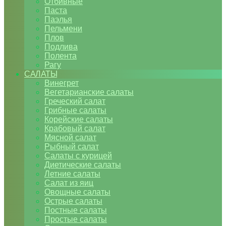
Отбивные
Паста
Паэлья
Пельмени
Плов
Подлива
Полента
Рагу
САЛАТЫ
Винегрет
Вегетарианские салаты
Греческий салат
Грибные салаты
Корейские салаты
Крабовый салат
Мясной салат
Рыбный салат
Салаты с курицей
Диетические салаты
Летние салаты
Салат из яиц
Овощные салаты
Острые салаты
Постные салаты
Простые салаты