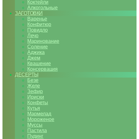
Коктейли
Алкогольные
ЗАГОТОВКИ
Варенье
Конфитюр
Повидло
Лечо
Маринование
Соление
Аджика
Джем
Квашение
Консервация
ДЕСЕРТЫ
Безе
Желе
Зефир
Ириски
Конфеты
Кутья
Мармелад
Мороженое
Муссы
Пастила
Пудинг