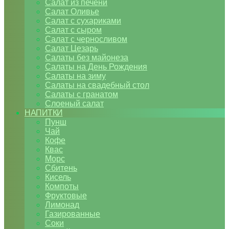
Салат из печени
Салат Оливье
Салат с сухариками
Салат с сыром
Салат с черносливом
Салат Цезарь
Салаты без майонеза
Салаты на День Рождения
Салаты на зиму
Салаты на свадебный стол
Салаты с гранатом
Слоеный салат
НАПИТКИ
Пунш
Чай
Кофе
Квас
Морс
Сбитень
Кисель
Компоты
Фруктовые
Лимонад
Газированные
Соки