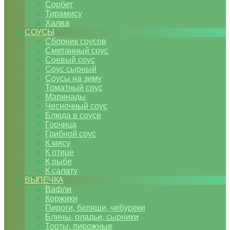
Сорбет
Тирамису
Халва
СОУСЫ
Сборник соусов
Сметанный соус
Соевый соус
Соус сырный
Соусы на зиму
Томатный соус
Маринады
Чесночный соус
Блюда в соусе
Горчица
Грибной соус
К мясу
К птице
К рыбе
К салату
ВЫПЕЧКА
Вафли
Коржики
Пироги, беляши, чебуреки
Блины, оладьи, сырники
Торты, пирожные