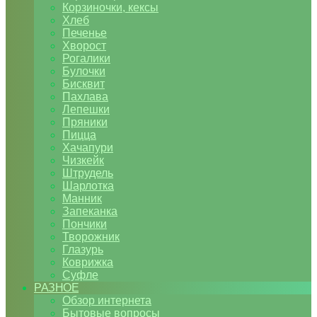
Корзиночки, кексы
Хлеб
Печенье
Хворост
Рогалики
Булочки
Бисквит
Пахлава
Лепешки
Пряники
Пицца
Хачапури
Чизкейк
Штрудель
Шарлотка
Манник
Запеканка
Пончики
Творожник
Глазурь
Коврижка
Суфле
РАЗНОЕ
Обзор интернета
Бытовые вопросы