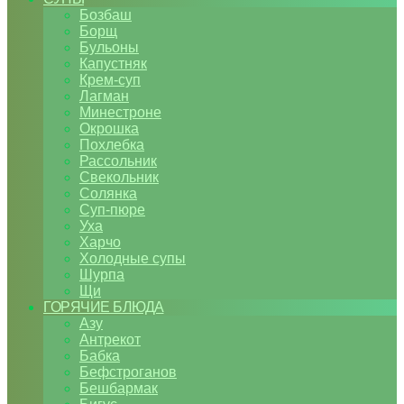
Бозбаш
Борщ
Бульоны
Капустняк
Крем-суп
Лагман
Минестроне
Окрошка
Похлебка
Рассольник
Свекольник
Солянка
Суп-пюре
Уха
Харчо
Холодные супы
Шурпа
Щи
ГОРЯЧИЕ БЛЮДА
Азу
Антрекот
Бабка
Бефстроганов
Бешбармак