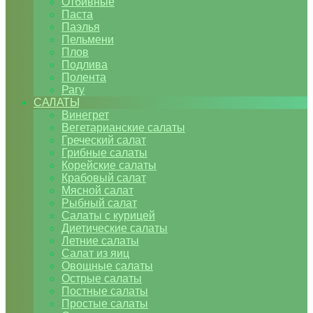
Отбивные
Паста
Паэлья
Пельмени
Плов
Подлива
Полента
Рагу
САЛАТЫ
Винегрет
Вегетарианские салаты
Греческий салат
Грибные салаты
Корейские салаты
Крабовый салат
Мясной салат
Рыбный салат
Салаты с курицей
Диетические салаты
Летние салаты
Салат из яиц
Овощные салаты
Острые салаты
Постные салаты
Простые салаты