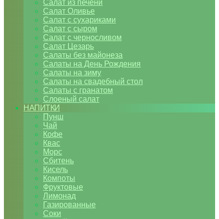
Салат из печени
Салат Оливье
Салат с сухариками
Салат с сыром
Салат с черносливом
Салат Цезарь
Салаты без майонеза
Салаты на День Рождения
Салаты на зиму
Салаты на свадебный стол
Салаты с гранатом
Слоеный салат
НАПИТКИ
Пунш
Чай
Кофе
Квас
Морс
Сбитень
Кисель
Компоты
Фруктовые
Лимонад
Газированные
Соки