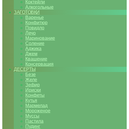
Коктейли
Алкогольные
ЗАГОТОВКИ
Варенье
Конфитюр
Повидло
Лечо
Маринование
Соление
Аджика
Джем
Квашение
Консервация
ДЕСЕРТЫ
Безе
Желе
Зефир
Ириски
Конфеты
Кутья
Мармелад
Мороженое
Муссы
Пастила
Пудинг