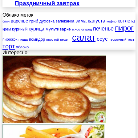
Праздничный завтрак
Облако меток
зима
котлета
варенье
капуста
гриб
духовка
запеканка
блин
кефир
пирог
печенье
курица
мультиварке
куриный
крем
мясо
огурец
салат
соус
помидор
пирожок
пицца
простой
рецепт
творожный
тест
торт
яблоко
Интересно