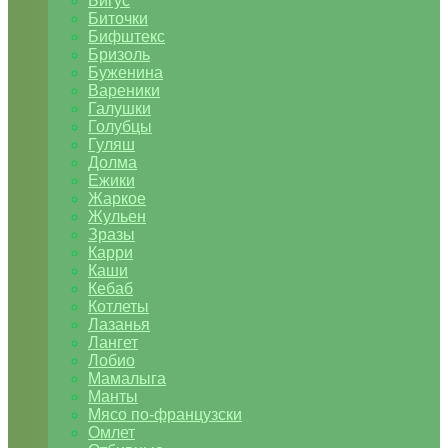
Бигус
Биточки
Бифштекс
Бризоль
Буженина
Вареники
Галушки
Голубцы
Гуляш
Долма
Ежики
Жаркое
Жульен
Зразы
Карри
Каши
Кебаб
Котлеты
Лазанья
Лангет
Лобио
Мамалыга
Манты
Мясо по-французски
Омлет