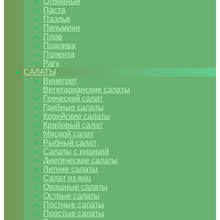
Отбивные
Паста
Паэлья
Пельмени
Плов
Подлива
Полента
Рагу
САЛАТЫ
Винегрет
Вегетарианские салаты
Греческий салат
Грибные салаты
Корейские салаты
Крабовый салат
Мясной салат
Рыбный салат
Салаты с курицей
Диетические салаты
Летние салаты
Салат из яиц
Овощные салаты
Острые салаты
Постные салаты
Простые салаты