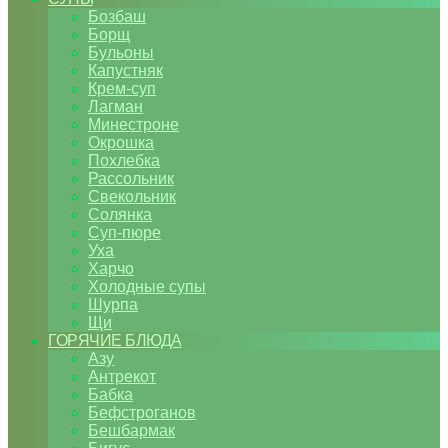
Бозбаш
Борщ
Бульоны
Капустняк
Крем-суп
Лагман
Минестроне
Окрошка
Похлебка
Рассольник
Свекольник
Солянка
Суп-пюре
Уха
Харчо
Холодные супы
Шурпа
Щи
ГОРЯЧИЕ БЛЮДА
Азу
Антрекот
Бабка
Бефстроганов
Бешбармак