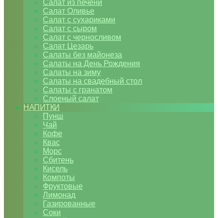
Салат из печени
Салат Оливье
Салат с сухариками
Салат с сыром
Салат с черносливом
Салат Цезарь
Салаты без майонеза
Салаты на День Рождения
Салаты на зиму
Салаты на свадебный стол
Салаты с гранатом
Слоеный салат
НАПИТКИ
Пунш
Чай
Кофе
Квас
Морс
Сбитень
Кисель
Компоты
Фруктовые
Лимонад
Газированные
Соки