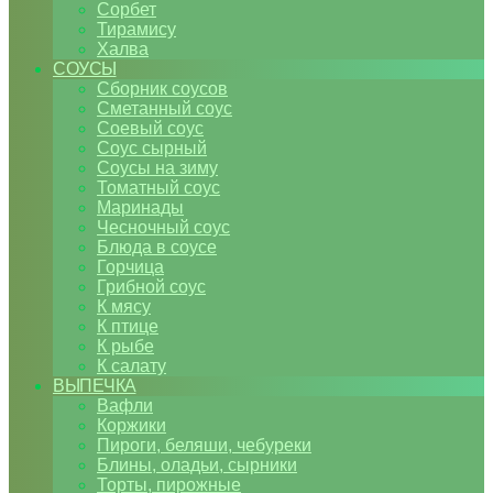
Сорбет
Тирамису
Халва
СОУСЫ
Сборник соусов
Сметанный соус
Соевый соус
Соус сырный
Соусы на зиму
Томатный соус
Маринады
Чесночный соус
Блюда в соусе
Горчица
Грибной соус
К мясу
К птице
К рыбе
К салату
ВЫПЕЧКА
Вафли
Коржики
Пироги, беляши, чебуреки
Блины, оладьи, сырники
Торты, пирожные