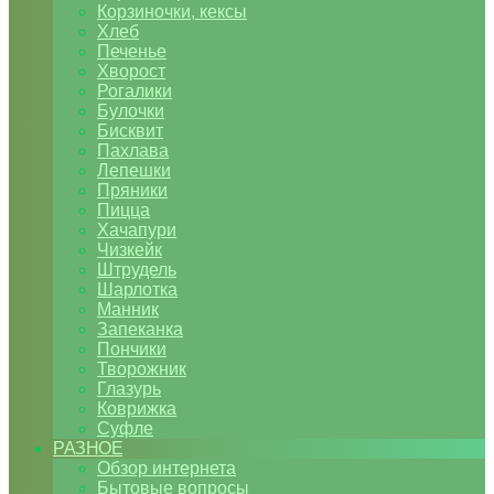
Корзиночки, кексы
Хлеб
Печенье
Хворост
Рогалики
Булочки
Бисквит
Пахлава
Лепешки
Пряники
Пицца
Хачапури
Чизкейк
Штрудель
Шарлотка
Манник
Запеканка
Пончики
Творожник
Глазурь
Коврижка
Суфле
РАЗНОЕ
Обзор интернета
Бытовые вопросы