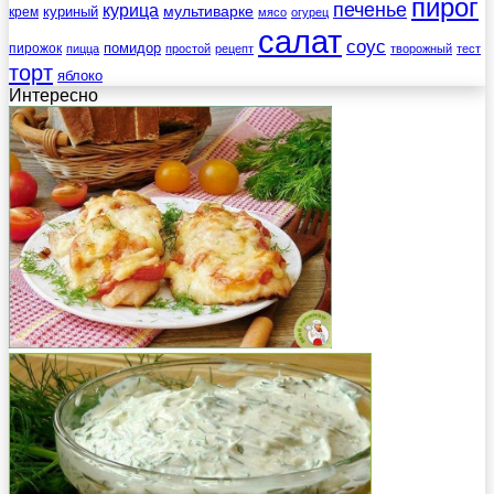
пирог
печенье
курица
мультиварке
куриный
крем
мясо
огурец
салат
соус
помидор
пирожок
пицца
простой
рецепт
творожный
тест
торт
яблоко
Интересно