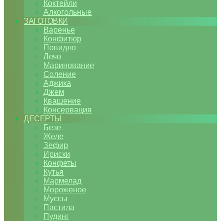
Коктейли
Алкогольные
ЗАГОТОВКИ
Варенье
Конфитюр
Повидло
Лечо
Маринование
Соление
Аджика
Джем
Квашение
Консервация
ДЕСЕРТЫ
Безе
Желе
Зефир
Ириски
Конфеты
Кутья
Мармелад
Мороженое
Муссы
Пастила
Пудинг