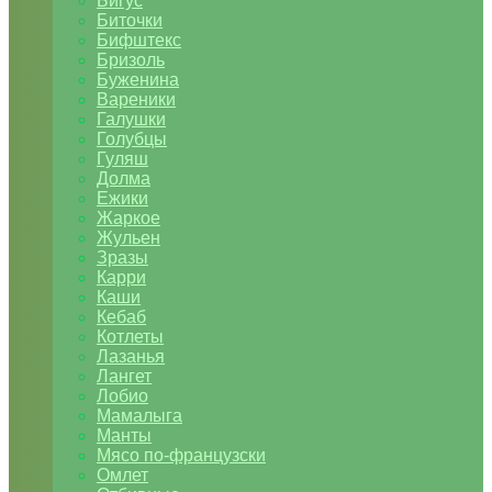
Бигус
Биточки
Бифштекс
Бризоль
Буженина
Вареники
Галушки
Голубцы
Гуляш
Долма
Ежики
Жаркое
Жульен
Зразы
Карри
Каши
Кебаб
Котлеты
Лазанья
Лангет
Лобио
Мамалыга
Манты
Мясо по-французски
Омлет