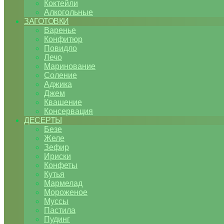
Коктейли
Алкогольные
ЗАГОТОВКИ
Варенье
Конфитюр
Повидло
Лечо
Маринование
Соление
Аджика
Джем
Квашение
Консервация
ДЕСЕРТЫ
Безе
Желе
Зефир
Ириски
Конфеты
Кутья
Мармелад
Мороженое
Муссы
Пастила
Пудинг