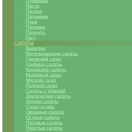
Отбивные
Паста
Паэлья
Пельмени
Плов
Подлива
Полента
Рагу
САЛАТЫ
Винегрет
Вегетарианские салаты
Греческий салат
Грибные салаты
Корейские салаты
Крабовый салат
Мясной салат
Рыбный салат
Салаты с курицей
Диетические салаты
Летние салаты
Салат из яиц
Овощные салаты
Острые салаты
Постные салаты
Простые салаты