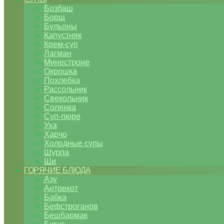
Бозбаш
Борщ
Бульоны
Капустняк
Крем-суп
Лагман
Минестроне
Окрошка
Похлебка
Рассольник
Свекольник
Солянка
Суп-пюре
Уха
Харчо
Холодные супы
Шурпа
Щи
ГОРЯЧИЕ БЛЮДА
Азу
Антрекот
Бабка
Бефстроганов
Бешбармак