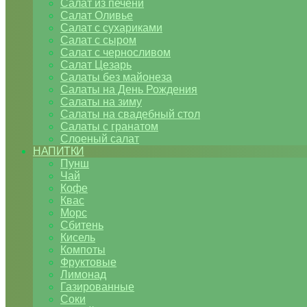
Салат из печени
Салат Оливье
Салат с сухариками
Салат с сыром
Салат с черносливом
Салат Цезарь
Салаты без майонеза
Салаты на День Рождения
Салаты на зиму
Салаты на свадебный стол
Салаты с гранатом
Слоеный салат
НАПИТКИ
Пунш
Чай
Кофе
Квас
Морс
Сбитень
Кисель
Компоты
Фруктовые
Лимонад
Газированные
Соки