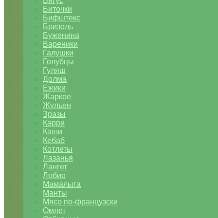
Бигус
Биточки
Бифштекс
Бризоль
Буженина
Вареники
Галушки
Голубцы
Гуляш
Долма
Ежики
Жаркое
Жульен
Зразы
Карри
Каши
Кебаб
Котлеты
Лазанья
Лангет
Лобио
Мамалыга
Манты
Мясо по-французски
Омлет