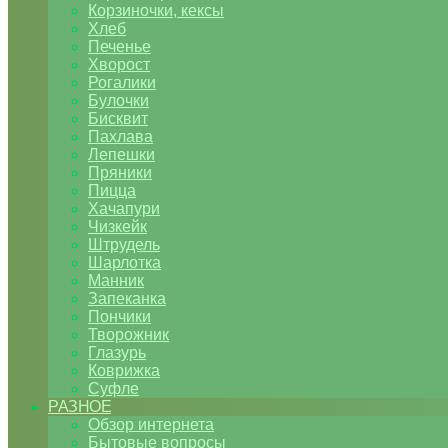
Корзиночки, кексы
Хлеб
Печенье
Хворост
Рогалики
Булочки
Бисквит
Пахлава
Лепешки
Пряники
Пицца
Хачапури
Чизкейк
Штрудель
Шарлотка
Манник
Запеканка
Пончики
Творожник
Глазурь
Коврижка
Суфле
РАЗНОЕ
Обзор интернета
Бытовые вопросы