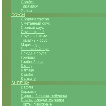
Сорбет
Тирамису
Халва
СОУСЫ
Сборник соусов
Сметанный соус
Соевый соус
Соус сырный
Соусы на зиму
Томатный соус
Маринады
Чесночный соус
Блюда в соусе
Горчица
Грибной соус
К мясу
К птице
К рыбе
К салату
ВЫПЕЧКА
Вафли
Коржики
Пироги, беляши, чебуреки
Блины, оладьи, сырники
Торты, пирожные