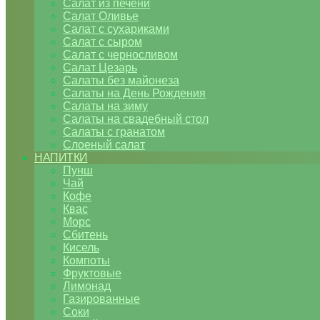
Салат из печени
Салат Оливье
Салат с сухариками
Салат с сыром
Салат с черносливом
Салат Цезарь
Салаты без майонеза
Салаты на День Рождения
Салаты на зиму
Салаты на свадебный стол
Салаты с гранатом
Слоеный салат
НАПИТКИ
Пунш
Чай
Кофе
Квас
Морс
Сбитень
Кисель
Компоты
Фруктовые
Лимонад
Газированные
Соки