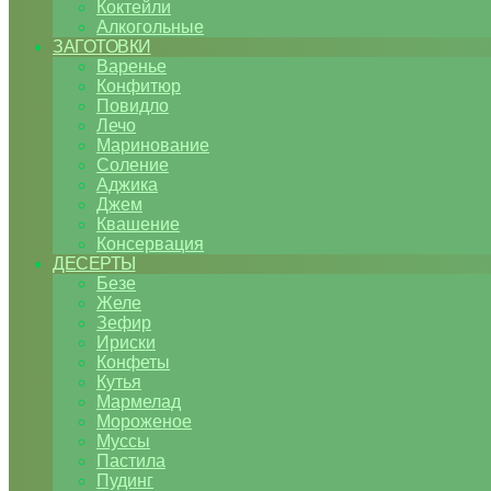
Коктейли
Алкогольные
ЗАГОТОВКИ
Варенье
Конфитюр
Повидло
Лечо
Маринование
Соление
Аджика
Джем
Квашение
Консервация
ДЕСЕРТЫ
Безе
Желе
Зефир
Ириски
Конфеты
Кутья
Мармелад
Мороженое
Муссы
Пастила
Пудинг