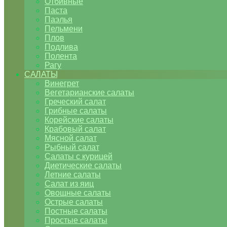
Отбивные
Паста
Паэлья
Пельмени
Плов
Подлива
Полента
Рагу
САЛАТЫ
Винегрет
Вегетарианские салаты
Греческий салат
Грибные салаты
Корейские салаты
Крабовый салат
Мясной салат
Рыбный салат
Салаты с курицей
Диетические салаты
Летние салаты
Салат из яиц
Овощные салаты
Острые салаты
Постные салаты
Простые салаты