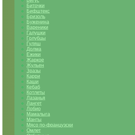
Бигус
Биточки
Бифштекс
Бризоль
Буженина
Вареники
Галушки
Голубцы
Гуляш
Долма
Ежики
Жаркое
Жульен
Зразы
Карри
Каши
Кебаб
Котлеты
Лазанья
Лангет
Лобио
Мамалыга
Манты
Мясо по-французски
Омлет