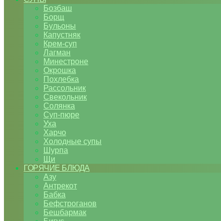
Бозбаш
Борщ
Бульоны
Капустняк
Крем-суп
Лагман
Минестроне
Окрошка
Похлебка
Рассольник
Свекольник
Солянка
Суп-пюре
Уха
Харчо
Холодные супы
Шурпа
Щи
ГОРЯЧИЕ БЛЮДА
Азу
Антрекот
Бабка
Бефстроганов
Бешбармак