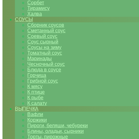
Сорбет
Тирамису
Халва
СОУСЫ
Сборник соусов
Сметанный соус
Соевый соус
Соус сырный
Соусы на зиму
Томатный соус
Маринады
Чесночный соус
Блюда в соусе
Горчица
Грибной соус
К мясу
К птице
К рыбе
К салату
ВЫПЕЧКА
Вафли
Коржики
Пироги, беляши, чебуреки
Блины, оладьи, сырники
Торты, пирожные