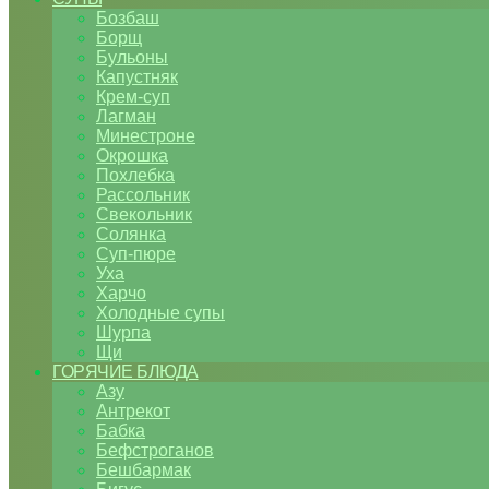
Бозбаш
Борщ
Бульоны
Капустняк
Крем-суп
Лагман
Минестроне
Окрошка
Похлебка
Рассольник
Свекольник
Солянка
Суп-пюре
Уха
Харчо
Холодные супы
Шурпа
Щи
ГОРЯЧИЕ БЛЮДА
Азу
Антрекот
Бабка
Бефстроганов
Бешбармак