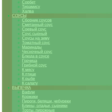
Сорбет
Тирамису
Халва
СОУСЫ
Сборник соусов
Сметанный соус
Соевый соус
Соус сырный
Соусы на зиму
Томатный соус
Маринады
Чесночный соус
Блюда в соусе
Горчица
Грибной соус
К мясу
К птице
К рыбе
К салату
ВЫПЕЧКА
Вафли
Коржики
Пироги, беляши, чебуреки
Блины, оладьи, сырники
Торты, пирожные