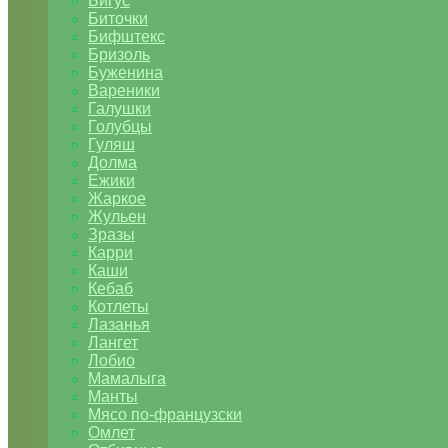
Бигус
Биточки
Бифштекс
Бризоль
Буженина
Вареники
Галушки
Голубцы
Гуляш
Долма
Ежики
Жаркое
Жульен
Зразы
Карри
Каши
Кебаб
Котлеты
Лазанья
Лангет
Лобио
Мамалыга
Манты
Мясо по-французски
Омлет