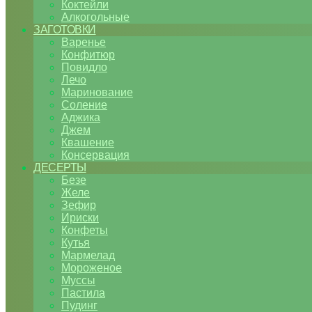
Коктейли
Алкогольные
ЗАГОТОВКИ
Варенье
Конфитюр
Повидло
Лечо
Маринование
Соление
Аджика
Джем
Квашение
Консервация
ДЕСЕРТЫ
Безе
Желе
Зефир
Ириски
Конфеты
Кутья
Мармелад
Мороженое
Муссы
Пастила
Пудинг