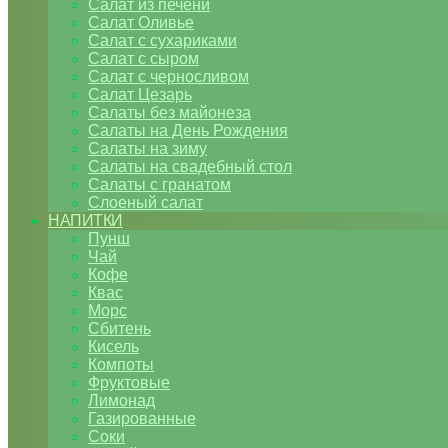
Салат из печени
Салат Оливье
Салат с сухариками
Салат с сыром
Салат с черносливом
Салат Цезарь
Салаты без майонеза
Салаты на День Рождения
Салаты на зиму
Салаты на свадебный стол
Салаты с гранатом
Слоеный салат
НАПИТКИ
Пунш
Чай
Кофе
Квас
Морс
Сбитень
Кисель
Компоты
Фруктовые
Лимонад
Газированные
Соки