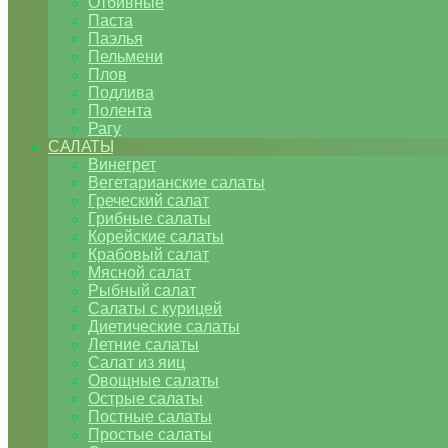
Отбивные
Паста
Паэлья
Пельмени
Плов
Подлива
Полента
Рагу
САЛАТЫ
Винегрет
Вегетарианские салаты
Греческий салат
Грибные салаты
Корейские салаты
Крабовый салат
Мясной салат
Рыбный салат
Салаты с курицей
Диетические салаты
Летние салаты
Салат из яиц
Овощные салаты
Острые салаты
Постные салаты
Простые салаты