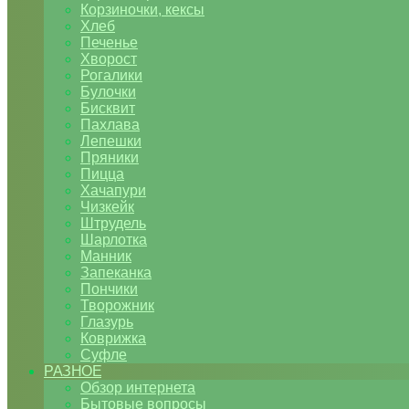
Корзиночки, кексы
Хлеб
Печенье
Хворост
Рогалики
Булочки
Бисквит
Пахлава
Лепешки
Пряники
Пицца
Хачапури
Чизкейк
Штрудель
Шарлотка
Манник
Запеканка
Пончики
Творожник
Глазурь
Коврижка
Суфле
РАЗНОЕ
Обзор интернета
Бытовые вопросы