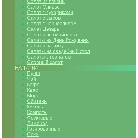
Салат из печени
Салат Оливье
Салат с сухариками
Салат с сыром
Салат с черносливом
Салат Цезарь
Салаты без майонеза
Салаты на День Рождения
Салаты на зиму
Салаты на свадебный стол
Салаты с гранатом
Слоеный салат
НАПИТКИ
Пунш
Чай
Кофе
Квас
Морс
Сбитень
Кисель
Компоты
Фруктовые
Лимонад
Газированные
Соки