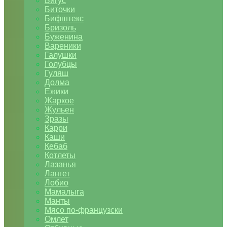
Бигус
Биточки
Бифштекс
Бризоль
Буженина
Вареники
Галушки
Голубцы
Гуляш
Долма
Ежики
Жаркое
Жульен
Зразы
Карри
Каши
Кебаб
Котлеты
Лазанья
Лангет
Лобио
Мамалыга
Манты
Мясо по-французски
Омлет