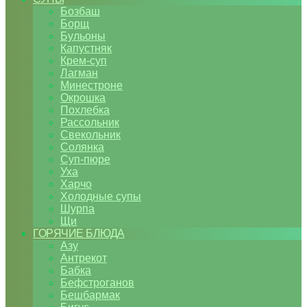
Бозбаш
Борщ
Бульоны
Капустняк
Крем-суп
Лагман
Минестроне
Окрошка
Похлебка
Рассольник
Свекольник
Солянка
Суп-пюре
Уха
Харчо
Холодные супы
Шурпа
Щи
ГОРЯЧИЕ БЛЮДА
Азу
Антрекот
Бабка
Бефстроганов
Бешбармак