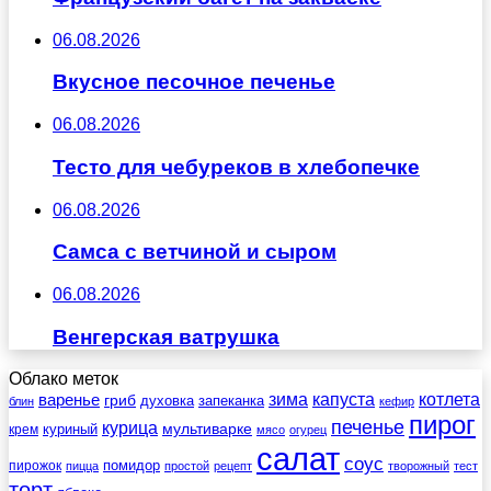
06.08.2026
Вкусное песочное печенье
06.08.2026
Тесто для чебуреков в хлебопечке
06.08.2026
Самса с ветчиной и сыром
06.08.2026
Венгерская ватрушка
Облако меток
зима
котлета
варенье
капуста
гриб
духовка
запеканка
блин
кефир
пирог
печенье
курица
мультиварке
куриный
крем
мясо
огурец
салат
соус
помидор
пирожок
пицца
простой
рецепт
творожный
тест
торт