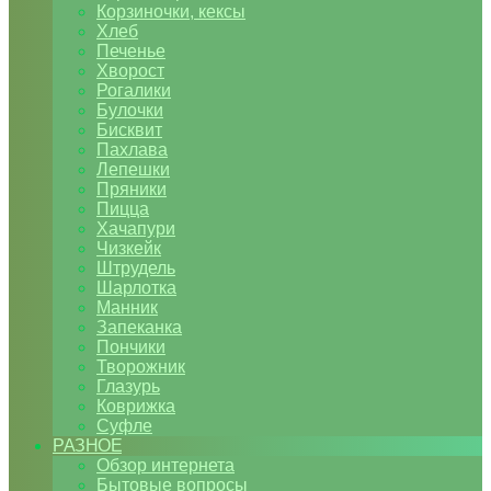
Корзиночки, кексы
Хлеб
Печенье
Хворост
Рогалики
Булочки
Бисквит
Пахлава
Лепешки
Пряники
Пицца
Хачапури
Чизкейк
Штрудель
Шарлотка
Манник
Запеканка
Пончики
Творожник
Глазурь
Коврижка
Суфле
РАЗНОЕ
Обзор интернета
Бытовые вопросы