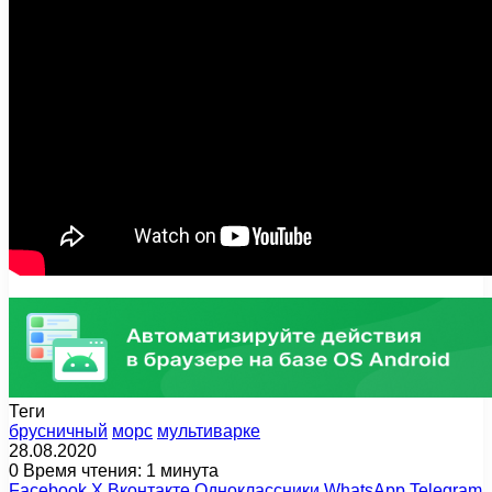
Теги
брусничный
морс
мультиварке
28.08.2020
0
Время чтения: 1 минута
Facebook
X
Вконтакте
Одноклассники
WhatsApp
Telegram