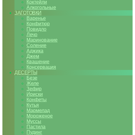
Коктейли
Алкогольные
ЗАГОТОВКИ
Варенье
Конфитюр
Повидло
Лечо
Маринование
Соление
Аджика
Джем
Квашение
Консервация
ДЕСЕРТЫ
Безе
Желе
Зефир
Ириски
Конфеты
Кутья
Мармелад
Мороженое
Муссы
Пастила
Пудинг