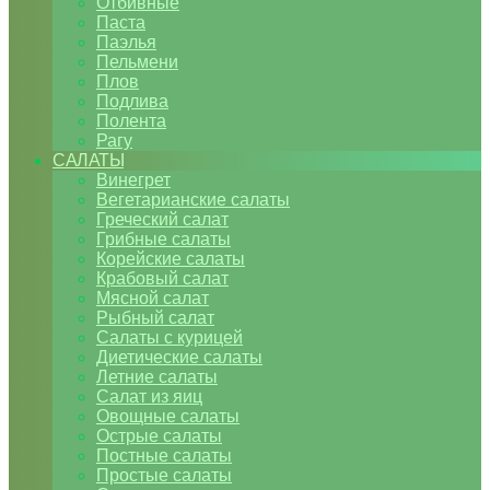
Отбивные
Паста
Паэлья
Пельмени
Плов
Подлива
Полента
Рагу
САЛАТЫ
Винегрет
Вегетарианские салаты
Греческий салат
Грибные салаты
Корейские салаты
Крабовый салат
Мясной салат
Рыбный салат
Салаты с курицей
Диетические салаты
Летние салаты
Салат из яиц
Овощные салаты
Острые салаты
Постные салаты
Простые салаты