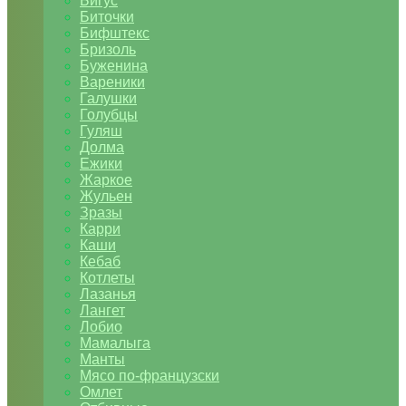
Бигус
Биточки
Бифштекс
Бризоль
Буженина
Вареники
Галушки
Голубцы
Гуляш
Долма
Ежики
Жаркое
Жульен
Зразы
Карри
Каши
Кебаб
Котлеты
Лазанья
Лангет
Лобио
Мамалыга
Манты
Мясо по-французски
Омлет