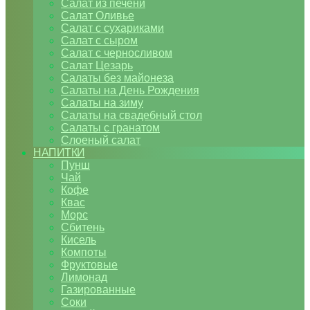
Салат из печени
Салат Оливье
Салат с сухариками
Салат с сыром
Салат с черносливом
Салат Цезарь
Салаты без майонеза
Салаты на День Рождения
Салаты на зиму
Салаты на свадебный стол
Салаты с гранатом
Слоеный салат
НАПИТКИ
Пунш
Чай
Кофе
Квас
Морс
Сбитень
Кисель
Компоты
Фруктовые
Лимонад
Газированные
Соки