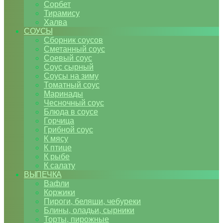
Сорбет
Тирамису
Халва
СОУСЫ
Сборник соусов
Сметанный соус
Соевый соус
Соус сырный
Соусы на зиму
Томатный соус
Маринады
Чесночный соус
Блюда в соусе
Горчица
Грибной соус
К мясу
К птице
К рыбе
К салату
ВЫПЕЧКА
Вафли
Коржики
Пироги, беляши, чебуреки
Блины, оладьи, сырники
Торты, пирожные