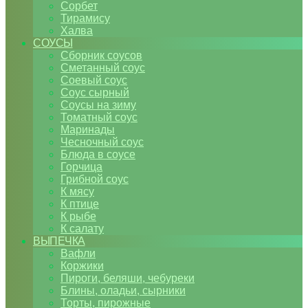
Сорбет
Тирамису
Халва
СОУСЫ
Сборник соусов
Сметанный соус
Соевый соус
Соус сырный
Соусы на зиму
Томатный соус
Маринады
Чесночный соус
Блюда в соусе
Горчица
Грибной соус
К мясу
К птице
К рыбе
К салату
ВЫПЕЧКА
Вафли
Коржики
Пироги, беляши, чебуреки
Блины, оладьи, сырники
Торты, пирожные