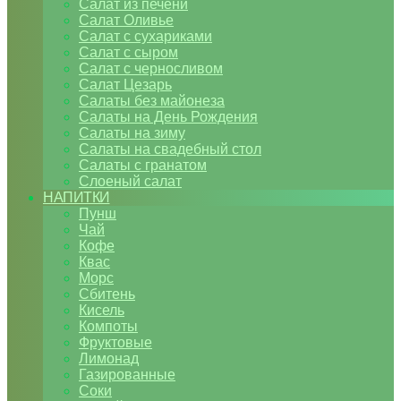
Салат из печени
Салат Оливье
Салат с сухариками
Салат с сыром
Салат с черносливом
Салат Цезарь
Салаты без майонеза
Салаты на День Рождения
Салаты на зиму
Салаты на свадебный стол
Салаты с гранатом
Слоеный салат
НАПИТКИ
Пунш
Чай
Кофе
Квас
Морс
Сбитень
Кисель
Компоты
Фруктовые
Лимонад
Газированные
Соки