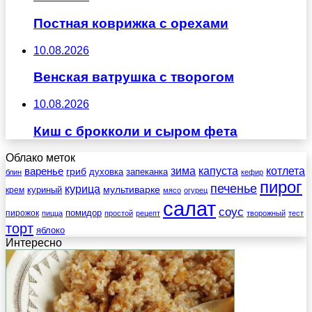
Постная коврижка с орехами
10.08.2026
Венская ватрушка с творогом
10.08.2026
Киш с брокколи и сыром фета
Облако меток
зима
котлета
варенье
капуста
гриб
духовка
запеканка
блин
кефир
пирог
печенье
курица
мультиварке
куриный
крем
мясо
огурец
салат
соус
помидор
пирожок
пицца
простой
рецепт
творожный
тест
торт
яблоко
Интересно