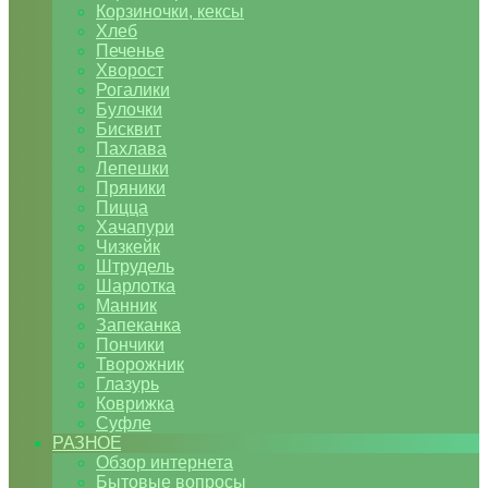
Корзиночки, кексы
Хлеб
Печенье
Хворост
Рогалики
Булочки
Бисквит
Пахлава
Лепешки
Пряники
Пицца
Хачапури
Чизкейк
Штрудель
Шарлотка
Манник
Запеканка
Пончики
Творожник
Глазурь
Коврижка
Суфле
РАЗНОЕ
Обзор интернета
Бытовые вопросы