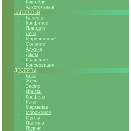
Коктейли
Алкогольные
ЗАГОТОВКИ
Варенье
Конфитюр
Повидло
Лечо
Маринование
Соление
Аджика
Джем
Квашение
Консервация
ДЕСЕРТЫ
Безе
Желе
Зефир
Ириски
Конфеты
Кутья
Мармелад
Мороженое
Муссы
Пастила
Пудинг