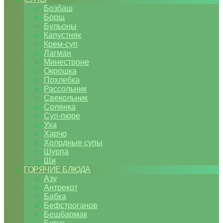
Бозбаш
Борщ
Бульоны
Капустняк
Крем-суп
Лагман
Минестроне
Окрошка
Похлебка
Рассольник
Свекольник
Солянка
Суп-пюре
Уха
Харчо
Холодные супы
Шурпа
Щи
ГОРЯЧИЕ БЛЮДА
Азу
Антрекот
Бабка
Бефстроганов
Бешбармак