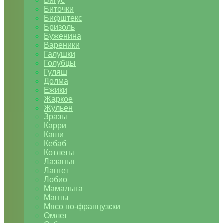
Бигус
Биточки
Бифштекс
Бризоль
Буженина
Вареники
Галушки
Голубцы
Гуляш
Долма
Ежики
Жаркое
Жульен
Зразы
Карри
Каши
Кебаб
Котлеты
Лазанья
Лангет
Лобио
Мамалыга
Манты
Мясо по-французски
Омлет