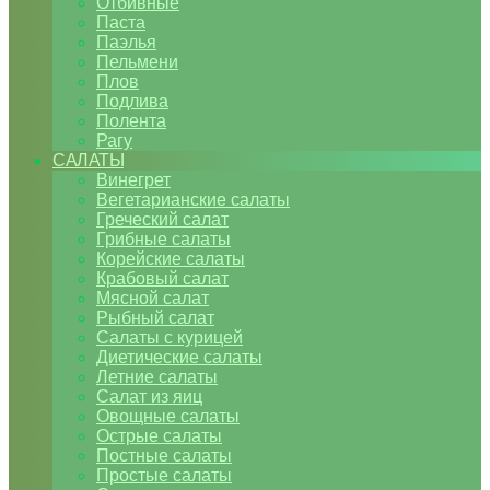
Отбивные
Паста
Паэлья
Пельмени
Плов
Подлива
Полента
Рагу
САЛАТЫ
Винегрет
Вегетарианские салаты
Греческий салат
Грибные салаты
Корейские салаты
Крабовый салат
Мясной салат
Рыбный салат
Салаты с курицей
Диетические салаты
Летние салаты
Салат из яиц
Овощные салаты
Острые салаты
Постные салаты
Простые салаты