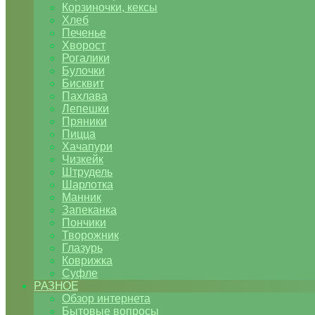
Корзиночки, кексы
Хлеб
Печенье
Хворост
Рогалики
Булочки
Бисквит
Пахлава
Лепешки
Пряники
Пицца
Хачапури
Чизкейк
Штрудель
Шарлотка
Манник
Запеканка
Пончики
Творожник
Глазурь
Коврижка
Суфле
РАЗНОЕ
Обзор интернета
Бытовые вопросы