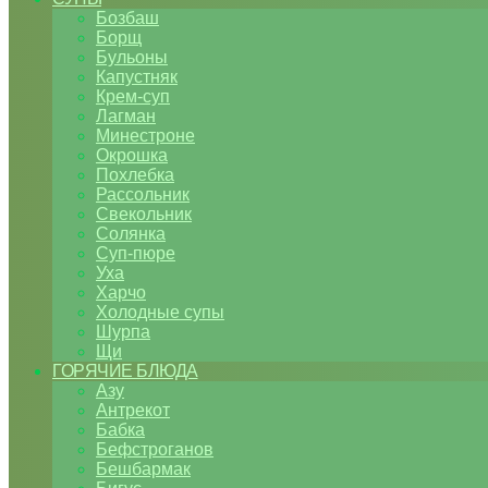
Бозбаш
Борщ
Бульоны
Капустняк
Крем-суп
Лагман
Минестроне
Окрошка
Похлебка
Рассольник
Свекольник
Солянка
Суп-пюре
Уха
Харчо
Холодные супы
Шурпа
Щи
ГОРЯЧИЕ БЛЮДА
Азу
Антрекот
Бабка
Бефстроганов
Бешбармак