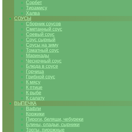
Сорбет
Тирамису
Халва
СОУСЫ
Сборник соусов
Сметанный соус
Соевый соус
Соус сырный
Соусы на зиму
Томатный соус
Маринады
Чесночный соус
Блюда в соусе
Горчица
Грибной соус
К мясу
К птице
К рыбе
К салату
ВЫПЕЧКА
Вафли
Коржики
Пироги, беляши, чебуреки
Блины, оладьи, сырники
Торты, пирожные