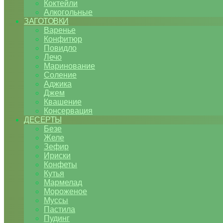
Коктейли
Алкогольные
ЗАГОТОВКИ
Варенье
Конфитюр
Повидло
Лечо
Маринование
Соление
Аджика
Джем
Квашение
Консервация
ДЕСЕРТЫ
Безе
Желе
Зефир
Ириски
Конфеты
Кутья
Мармелад
Мороженое
Муссы
Пастила
Пудинг