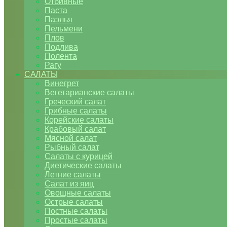
Отбивные
Паста
Паэлья
Пельмени
Плов
Подлива
Полента
Рагу
САЛАТЫ
Винегрет
Вегетарианские салаты
Греческий салат
Грибные салаты
Корейские салаты
Крабовый салат
Мясной салат
Рыбный салат
Салаты с курицей
Диетические салаты
Летние салаты
Салат из яиц
Овощные салаты
Острые салаты
Постные салаты
Простые салаты