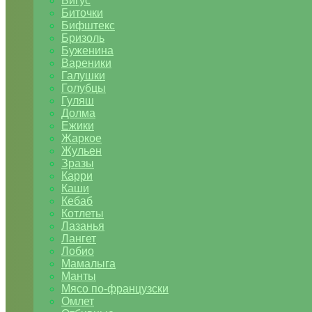
Бигус
Биточки
Бифштекс
Бризоль
Буженина
Вареники
Галушки
Голубцы
Гуляш
Долма
Ежики
Жаркое
Жульен
Зразы
Карри
Каши
Кебаб
Котлеты
Лазанья
Лангет
Лобио
Мамалыга
Манты
Мясо по-французски
Омлет