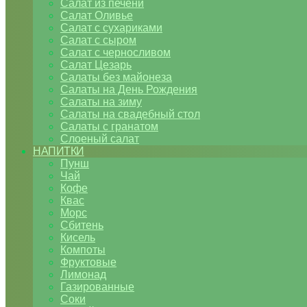
Салат из печени
Салат Оливье
Салат с сухариками
Салат с сыром
Салат с черносливом
Салат Цезарь
Салаты без майонеза
Салаты на День Рождения
Салаты на зиму
Салаты на свадебный стол
Салаты с гранатом
Слоеный салат
НАПИТКИ
Пунш
Чай
Кофе
Квас
Морс
Сбитень
Кисель
Компоты
Фруктовые
Лимонад
Газированные
Соки