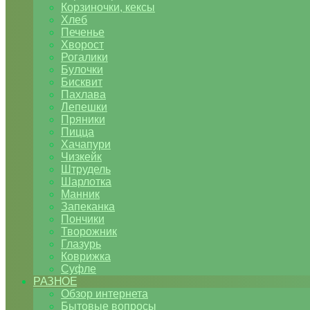
Корзиночки, кексы
Хлеб
Печенье
Хворост
Рогалики
Булочки
Бисквит
Пахлава
Лепешки
Пряники
Пицца
Хачапури
Чизкейк
Штрудель
Шарлотка
Манник
Запеканка
Пончики
Творожник
Глазурь
Коврижка
Суфле
РАЗНОЕ
Обзор интернета
Бытовые вопросы