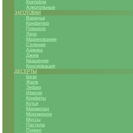
Коктейли
Алкогольные
ЗАГОТОВКИ
Варенье
Конфитюр
Повидло
Лечо
Маринование
Соление
Аджика
Джем
Квашение
Консервация
ДЕСЕРТЫ
Безе
Желе
Зефир
Ириски
Конфеты
Кутья
Мармелад
Мороженое
Муссы
Пастила
Пудинг