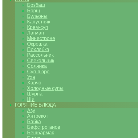
Бозбаш
Борщ
Бульоны
Капустняк
Крем-суп
Лагман
Минестроне
Окрошка
Похлебка
Рассольник
Свекольник
Солянка
Суп-пюре
Уха
Харчо
Холодные супы
Шурпа
Щи
ГОРЯЧИЕ БЛЮДА
Азу
Антрекот
Бабка
Бефстроганов
Бешбармак