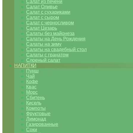
Салат из печени
Салат Оливье
Салат с сухариками
Салат с сыром
Салат с черносливом
Салат Цезарь
Салаты без майонеза
Салаты на День Рождения
Салаты на зиму
Салаты на свадебный стол
Салаты с гранатом
Слоеный салат
НАПИТКИ
Пунш
Чай
Кофе
Квас
Морс
Сбитень
Кисель
Компоты
Фруктовые
Лимонад
Газированные
Соки