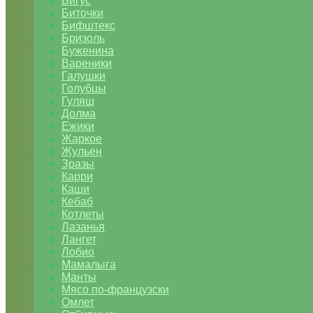
Бигус
Биточки
Бифштекс
Бризоль
Буженина
Вареники
Галушки
Голубцы
Гуляш
Долма
Ежики
Жаркое
Жульен
Зразы
Карри
Каши
Кебаб
Котлеты
Лазанья
Лангет
Лобио
Мамалыга
Манты
Мясо по-французски
Омлет