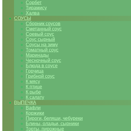
Сорбет
Тирамису
Халва
СОУСЫ
Сборник соусов
Сметанный соус
Соевый соус
Соус сырный
Соусы на зиму
Томатный соус
Маринады
Чесночный соус
Блюда в соусе
Горчица
Грибной соус
К мясу
К птице
К рыбе
К салату
ВЫПЕЧКА
Вафли
Коржики
Пироги, беляши, чебуреки
Блины, оладьи, сырники
Торты, пирожные