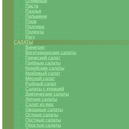
Отбивные
Паста
Паэлья
Пельмени
Плов
Подлива
Полента
Рагу
САЛАТЫ
Винегрет
Вегетарианские салаты
Греческий салат
Грибные салаты
Корейские салаты
Крабовый салат
Мясной салат
Рыбный салат
Салаты с курицей
Диетические салаты
Летние салаты
Салат из яиц
Овощные салаты
Острые салаты
Постные салаты
Простые салаты