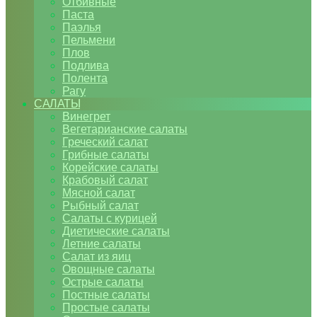
Отбивные
Паста
Паэлья
Пельмени
Плов
Подлива
Полента
Рагу
САЛАТЫ
Винегрет
Вегетарианские салаты
Греческий салат
Грибные салаты
Корейские салаты
Крабовый салат
Мясной салат
Рыбный салат
Салаты с курицей
Диетические салаты
Летние салаты
Салат из яиц
Овощные салаты
Острые салаты
Постные салаты
Простые салаты