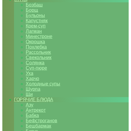
Бозбаш
Борщ
Бульоны
Капустняк
Крем-суп
Лагман
Минестроне
Окрошка
Похлебка
Рассольник
Свекольник
Солянка
Суп-пюре
Уха
Харчо
Холодные супы
Шурпа
Щи
ГОРЯЧИЕ БЛЮДА
Азу
Антрекот
Бабка
Бефстроганов
Бешбармак