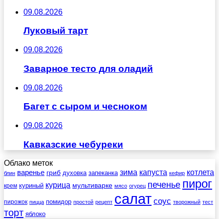
09.08.2026
Луковый тарт
09.08.2026
Заварное тесто для оладий
09.08.2026
Багет с сыром и чесноком
09.08.2026
Кавказские чебуреки
Облако меток
зима
котлета
варенье
капуста
гриб
духовка
запеканка
блин
кефир
пирог
печенье
курица
мультиварке
куриный
крем
мясо
огурец
салат
соус
помидор
пирожок
пицца
простой
рецепт
творожный
тест
торт
яблоко