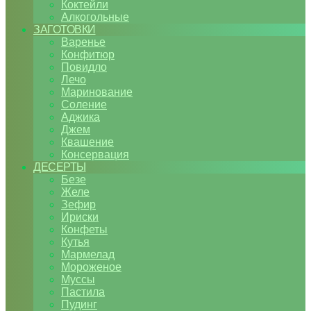
Коктейли
Алкогольные
ЗАГОТОВКИ
Варенье
Конфитюр
Повидло
Лечо
Маринование
Соление
Аджика
Джем
Квашение
Консервация
ДЕСЕРТЫ
Безе
Желе
Зефир
Ириски
Конфеты
Кутья
Мармелад
Мороженое
Муссы
Пастила
Пудинг