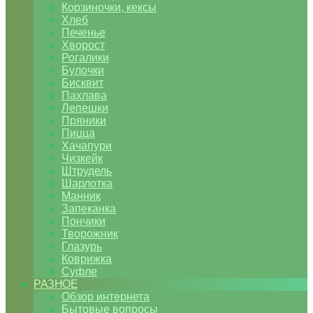
Корзиночки, кексы
Хлеб
Печенье
Хворост
Рогалики
Булочки
Бисквит
Пахлава
Лепешки
Пряники
Пицца
Хачапури
Чизкейк
Штрудель
Шарлотка
Манник
Запеканка
Пончики
Творожник
Глазурь
Коврижка
Суфле
РАЗНОЕ
Обзор интернета
Бытовые вопросы