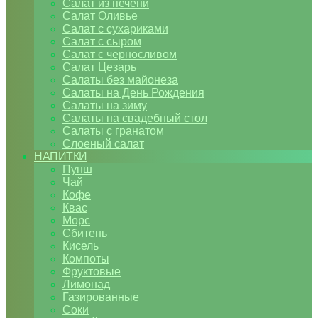
Салат из печени
Салат Оливье
Салат с сухариками
Салат с сыром
Салат с черносливом
Салат Цезарь
Салаты без майонеза
Салаты на День Рождения
Салаты на зиму
Салаты на свадебный стол
Салаты с гранатом
Слоеный салат
НАПИТКИ
Пунш
Чай
Кофе
Квас
Морс
Сбитень
Кисель
Компоты
Фруктовые
Лимонад
Газированные
Соки