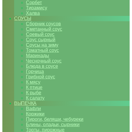
Сорбет
Тирамису
Халва
СОУСЫ
Сборник соусов
Сметанный соус
Соевый соус
Соус сырный
Соусы на зиму
Томатный соус
Маринады
Чесночный соус
Блюда в соусе
Горчица
Грибной соус
К мясу
К птице
К рыбе
К салату
ВЫПЕЧКА
Вафли
Коржики
Пироги, беляши, чебуреки
Блины, оладьи, сырники
Торты, пирожные