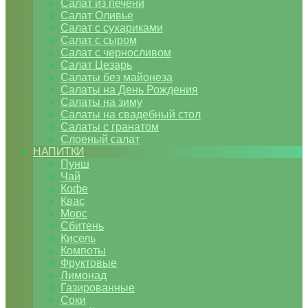
Салат из печени
Салат Оливье
Салат с сухариками
Салат с сыром
Салат с черносливом
Салат Цезарь
Салаты без майонеза
Салаты на День Рождения
Салаты на зиму
Салаты на свадебный стол
Салаты с гранатом
Слоеный салат
НАПИТКИ
Пунш
Чай
Кофе
Квас
Морс
Сбитень
Кисель
Компоты
Фруктовые
Лимонад
Газированные
Соки