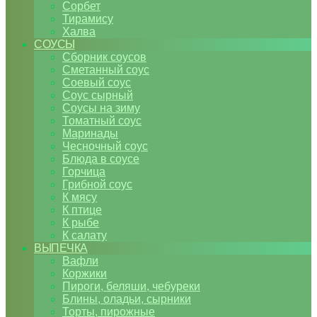
Сорбет
Тирамису
Халва
СОУСЫ
Сборник соусов
Сметанный соус
Соевый соус
Соус сырный
Соусы на зиму
Томатный соус
Маринады
Чесночный соус
Блюда в соусе
Горчица
Грибной соус
К мясу
К птице
К рыбе
К салату
ВЫПЕЧКА
Вафли
Коржики
Пироги, беляши, чебуреки
Блины, оладьи, сырники
Торты, пирожные