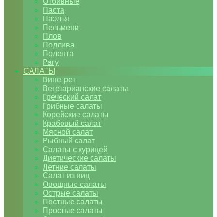
Отбивные
Паста
Паэлья
Пельмени
Плов
Подлива
Полента
Рагу
САЛАТЫ
Винегрет
Вегетарианские салаты
Греческий салат
Грибные салаты
Корейские салаты
Крабовый салат
Мясной салат
Рыбный салат
Салаты с курицей
Диетические салаты
Летние салаты
Салат из яиц
Овощные салаты
Острые салаты
Постные салаты
Простые салаты