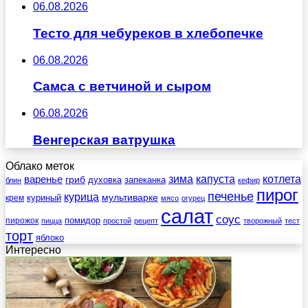
06.08.2026
Тесто для чебуреков в хлебопечке
06.08.2026
Самса с ветчиной и сыром
06.08.2026
Венгерская ватрушка
Облако меток
зима
котлета
варенье
капуста
гриб
духовка
запеканка
блин
кефир
пирог
печенье
курица
мультиварке
куриный
крем
мясо
огурец
салат
соус
помидор
пирожок
пицца
простой
рецепт
творожный
тест
торт
яблоко
Интересно