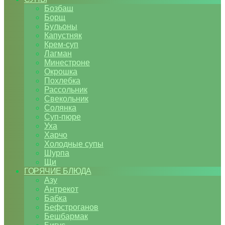
Бозбаш
Борщ
Бульоны
Капустняк
Крем-суп
Лагман
Минестроне
Окрошка
Похлебка
Рассольник
Свекольник
Солянка
Суп-пюре
Уха
Харчо
Холодные супы
Шурпа
Щи
ГОРЯЧИЕ БЛЮДА
Азу
Антрекот
Бабка
Бефстроганов
Бешбармак