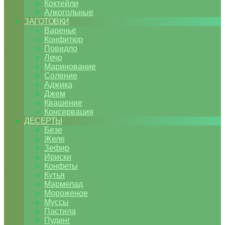
Коктейли
Алкогольные
ЗАГОТОВКИ
Варенье
Конфитюр
Повидло
Лечо
Маринование
Соление
Аджика
Джем
Квашение
Консервация
ДЕСЕРТЫ
Безе
Желе
Зефир
Ириски
Конфеты
Кутья
Мармелад
Мороженое
Муссы
Пастила
Пудинг