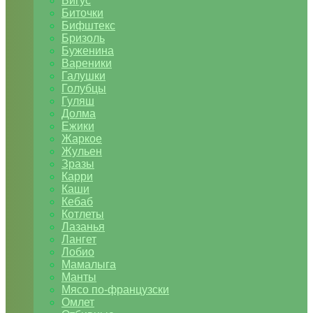
Бигус
Биточки
Бифштекс
Бризоль
Буженина
Вареники
Галушки
Голубцы
Гуляш
Долма
Ежики
Жаркое
Жульен
Зразы
Карри
Каши
Кебаб
Котлеты
Лазанья
Лангет
Лобио
Мамалыга
Манты
Мясо по-французски
Омлет