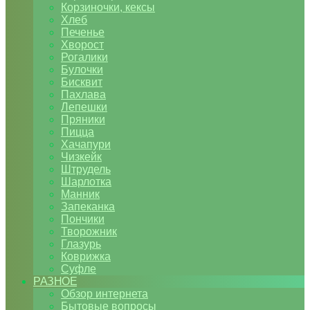
Корзиночки, кексы
Хлеб
Печенье
Хворост
Рогалики
Булочки
Бисквит
Пахлава
Лепешки
Пряники
Пицца
Хачапури
Чизкейк
Штрудель
Шарлотка
Манник
Запеканка
Пончики
Творожник
Глазурь
Коврижка
Суфле
РАЗНОЕ
Обзор интернета
Бытовые вопросы