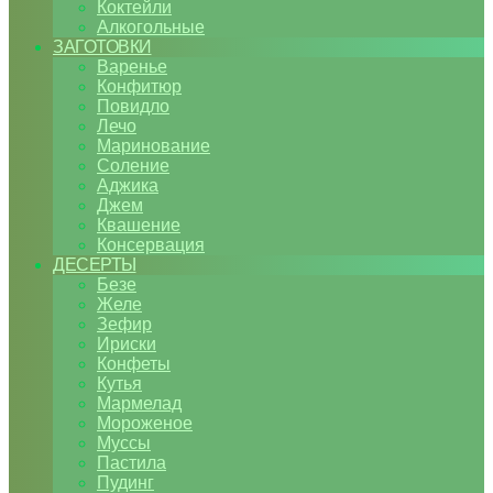
Коктейли
Алкогольные
ЗАГОТОВКИ
Варенье
Конфитюр
Повидло
Лечо
Маринование
Соление
Аджика
Джем
Квашение
Консервация
ДЕСЕРТЫ
Безе
Желе
Зефир
Ириски
Конфеты
Кутья
Мармелад
Мороженое
Муссы
Пастила
Пудинг