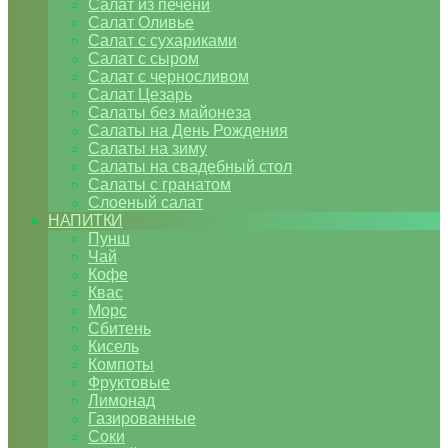
Салат из печени
Салат Оливье
Салат с сухариками
Салат с сыром
Салат с черносливом
Салат Цезарь
Салаты без майонеза
Салаты на День Рождения
Салаты на зиму
Салаты на свадебный стол
Салаты с гранатом
Слоеный салат
НАПИТКИ
Пунш
Чай
Кофе
Квас
Морс
Сбитень
Кисель
Компоты
Фруктовые
Лимонад
Газированные
Соки