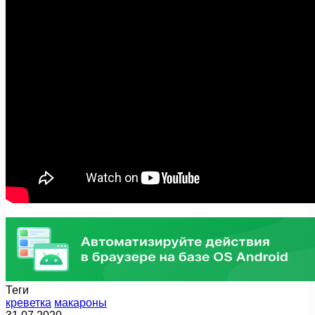
Теги
креветка
макароны