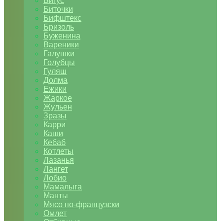
Бигус
Биточки
Бифштекс
Бризоль
Буженина
Вареники
Галушки
Голубцы
Гуляш
Долма
Ежики
Жаркое
Жульен
Зразы
Карри
Каши
Кебаб
Котлеты
Лазанья
Лангет
Лобио
Мамалыга
Манты
Мясо по-французски
Омлет