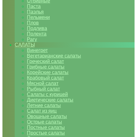
Отбивные
Паста
Паэлья
Пельмени
Плов
Подлива
Полента
Рагу
САЛАТЫ
Винегрет
Вегетарианские салаты
Греческий салат
Грибные салаты
Корейские салаты
Крабовый салат
Мясной салат
Рыбный салат
Салаты с курицей
Диетические салаты
Летние салаты
Салат из яиц
Овощные салаты
Острые салаты
Постные салаты
Простые салаты