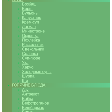
Бозбаш
Борщ
Бульоны
Капустняк
Крем-суп
Лагман
Минестроне
Окрошка
Похлебка
Рассольник
Свекольник
Солянка
Суп-пюре
Уха
Харчо
Холодные супы
Шурпа
Щи
ГОРЯЧИЕ БЛЮДА
Азу
Антрекот
Бабка
Бефстроганов
Бешбармак