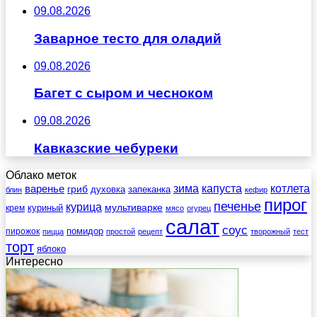
09.08.2026
Заварное тесто для оладий
09.08.2026
Багет с сыром и чесноком
09.08.2026
Кавказские чебуреки
Облако меток
зима
котлета
варенье
капуста
гриб
духовка
запеканка
блин
кефир
пирог
печенье
курица
мультиварке
куриный
крем
мясо
огурец
салат
соус
помидор
пирожок
пицца
простой
рецепт
творожный
тест
торт
яблоко
Интересно