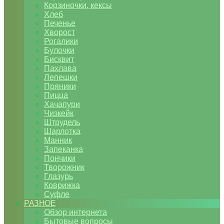
Корзиночки, кексы
Хлеб
Печенье
Хворост
Рогалики
Булочки
Бисквит
Пахлава
Лепешки
Пряники
Пицца
Хачапури
Чизкейк
Штрудель
Шарлотка
Манник
Запеканка
Пончики
Творожник
Глазурь
Коврижка
Суфле
РАЗНОЕ
Обзор интернета
Бытовые вопросы