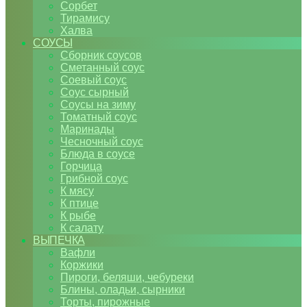
Сорбет
Тирамису
Халва
СОУСЫ
Сборник соусов
Сметанный соус
Соевый соус
Соус сырный
Соусы на зиму
Томатный соус
Маринады
Чесночный соус
Блюда в соусе
Горчица
Грибной соус
К мясу
К птице
К рыбе
К салату
ВЫПЕЧКА
Вафли
Коржики
Пироги, беляши, чебуреки
Блины, оладьи, сырники
Торты, пирожные