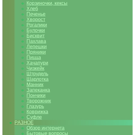
Корзиночки, кексы
Хлеб
Печенье
Хворост
Рогалики
Булочки
Бисквит
Пахлава
Лепешки
Пряники
Пицца
Хачапури
Чизкейк
Штрудель
Шарлотка
Манник
Запеканка
Пончики
Творожник
Глазурь
Коврижка
Суфле
РАЗНОЕ
Обзор интернета
Бытовые вопросы