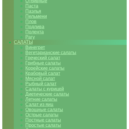
Отбивные
Паста
Паэлья
Пельмени
Плов
Подлива
Полента
Рагу
САЛАТЫ
Винегрет
Вегетарианские салаты
Греческий салат
Грибные салаты
Корейские салаты
Крабовый салат
Мясной салат
Рыбный салат
Салаты с курицей
Диетические салаты
Летние салаты
Салат из яиц
Овощные салаты
Острые салаты
Постные салаты
Простые салаты