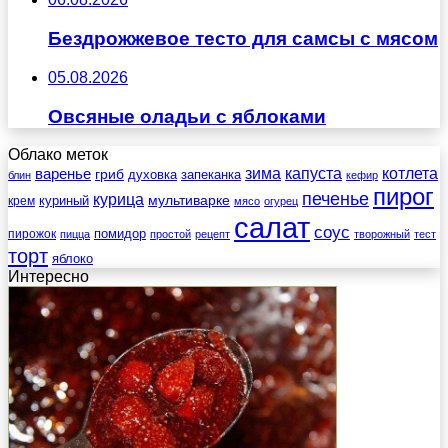
Бездрожжевое тесто для самсы с мясом
05.08.2026
Овсяные оладьи с яблоками
Облако меток
зима
котлета
варенье
капуста
гриб
духовка
запеканка
блин
кефир
пирог
печенье
курица
мультиварке
куриный
крем
мясо
огурец
салат
соус
помидор
пирожок
пицца
простой
рецепт
творожный
тест
торт
яблоко
Интересно