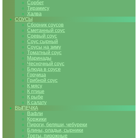
Сорбет
Тирамису
Халва
СОУСЫ
Сборник соусов
Сметанный соус
Соевый соус
Соус сырный
Соусы на зиму
Томатный соус
Маринады
Чесночный соус
Блюда в соусе
Горчица
Грибной соус
К мясу
К птице
К рыбе
К салату
ВЫПЕЧКА
Вафли
Коржики
Пироги, беляши, чебуреки
Блины, оладьи, сырники
Торты, пирожные