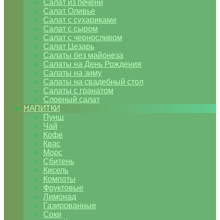
Салат из печени
Салат Оливье
Салат с сухариками
Салат с сыром
Салат с черносливом
Салат Цезарь
Салаты без майонеза
Салаты на День Рождения
Салаты на зиму
Салаты на свадебный стол
Салаты с гранатом
Слоеный салат
НАПИТКИ
Пунш
Чай
Кофе
Квас
Морс
Сбитень
Кисель
Компоты
Фруктовые
Лимонад
Газированные
Соки