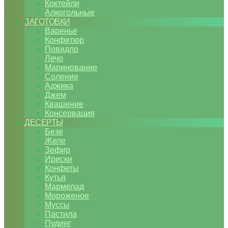
Коктейли
Алкогольные
ЗАГОТОВКИ
Варенье
Конфитюр
Повидло
Лечо
Маринование
Соление
Аджика
Джем
Квашение
Консервация
ДЕСЕРТЫ
Безе
Желе
Зефир
Ириски
Конфеты
Кутья
Мармелад
Мороженое
Муссы
Пастила
Пудинг