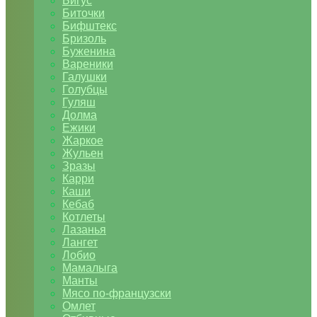
Бигус
Биточки
Бифштекс
Бризоль
Буженина
Вареники
Галушки
Голубцы
Гуляш
Долма
Ежики
Жаркое
Жульен
Зразы
Карри
Каши
Кебаб
Котлеты
Лазанья
Лангет
Лобио
Мамалыга
Манты
Мясо по-французски
Омлет