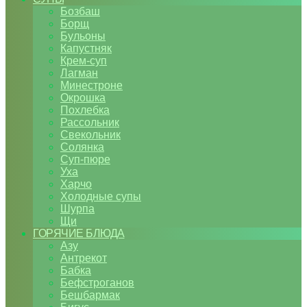
Бозбаш
Борщ
Бульоны
Капустняк
Крем-суп
Лагман
Минестроне
Окрошка
Похлебка
Рассольник
Свекольник
Солянка
Суп-пюре
Уха
Харчо
Холодные супы
Шурпа
Щи
ГОРЯЧИЕ БЛЮДА
Азу
Антрекот
Бабка
Бефстроганов
Бешбармак