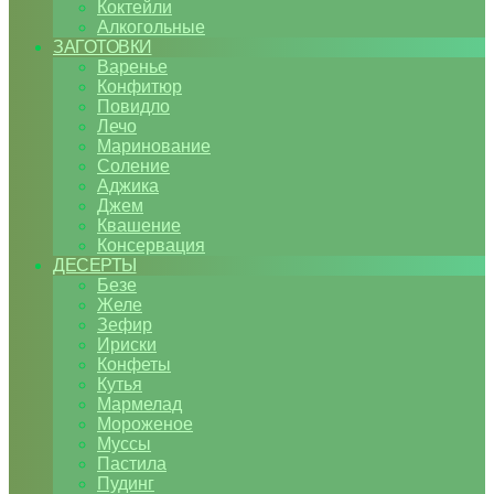
Коктейли
Алкогольные
ЗАГОТОВКИ
Варенье
Конфитюр
Повидло
Лечо
Маринование
Соление
Аджика
Джем
Квашение
Консервация
ДЕСЕРТЫ
Безе
Желе
Зефир
Ириски
Конфеты
Кутья
Мармелад
Мороженое
Муссы
Пастила
Пудинг