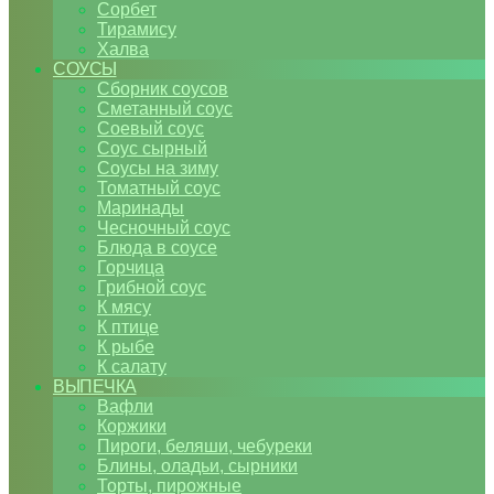
Сорбет
Тирамису
Халва
СОУСЫ
Сборник соусов
Сметанный соус
Соевый соус
Соус сырный
Соусы на зиму
Томатный соус
Маринады
Чесночный соус
Блюда в соусе
Горчица
Грибной соус
К мясу
К птице
К рыбе
К салату
ВЫПЕЧКА
Вафли
Коржики
Пироги, беляши, чебуреки
Блины, оладьи, сырники
Торты, пирожные