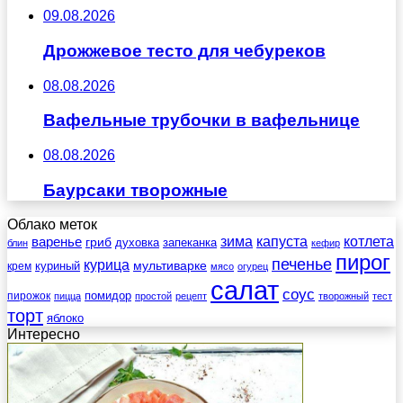
09.08.2026
Дрожжевое тесто для чебуреков
08.08.2026
Вафельные трубочки в вафельнице
08.08.2026
Баурсаки творожные
Облако меток
зима
котлета
варенье
капуста
гриб
духовка
запеканка
блин
кефир
пирог
печенье
курица
мультиварке
куриный
крем
мясо
огурец
салат
соус
помидор
пирожок
пицца
простой
рецепт
творожный
тест
торт
яблоко
Интересно