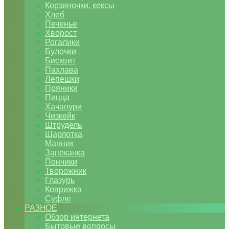
Корзиночки, кексы
Хлеб
Печенье
Хворост
Рогалики
Булочки
Бисквит
Пахлава
Лепешки
Пряники
Пицца
Хачапури
Чизкейк
Штрудель
Шарлотка
Манник
Запеканка
Пончики
Творожник
Глазурь
Коврижка
Суфле
РАЗНОЕ
Обзор интернета
Бытовые вопросы