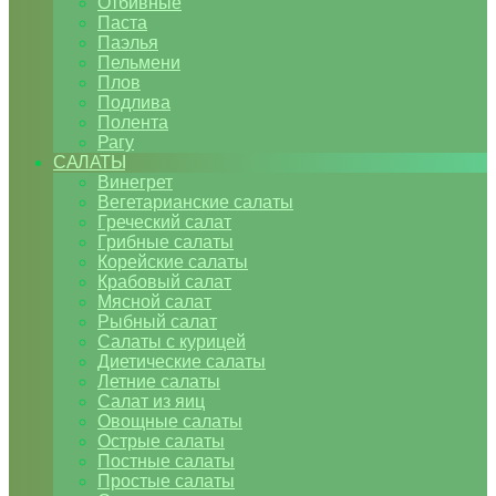
Отбивные
Паста
Паэлья
Пельмени
Плов
Подлива
Полента
Рагу
САЛАТЫ
Винегрет
Вегетарианские салаты
Греческий салат
Грибные салаты
Корейские салаты
Крабовый салат
Мясной салат
Рыбный салат
Салаты с курицей
Диетические салаты
Летние салаты
Салат из яиц
Овощные салаты
Острые салаты
Постные салаты
Простые салаты