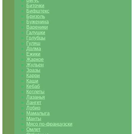
Бигус
Биточки
Бифштекс
Бризоль
Буженина
Вареники
Галушки
Голубцы
Гуляш
Долма
Ежики
Жаркое
Жульен
Зразы
Карри
Каши
Кебаб
Котлеты
Лазанья
Лангет
Лобио
Мамалыга
Манты
Мясо по-французски
Омлет