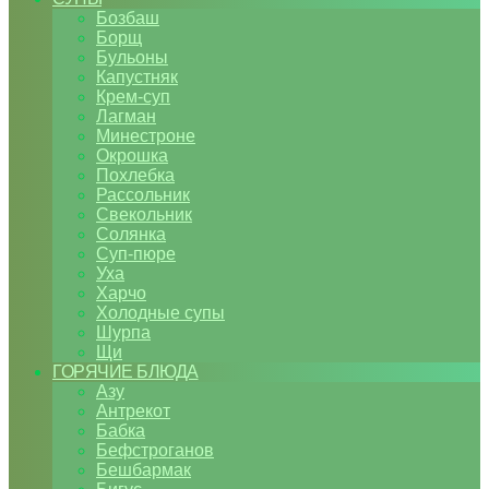
Бозбаш
Борщ
Бульоны
Капустняк
Крем-суп
Лагман
Минестроне
Окрошка
Похлебка
Рассольник
Свекольник
Солянка
Суп-пюре
Уха
Харчо
Холодные супы
Шурпа
Щи
ГОРЯЧИЕ БЛЮДА
Азу
Антрекот
Бабка
Бефстроганов
Бешбармак