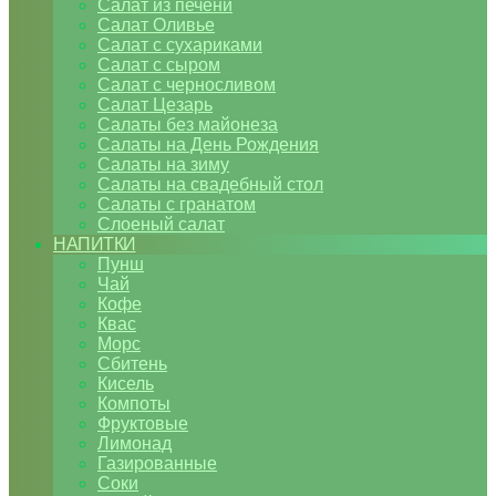
Салат из печени
Салат Оливье
Салат с сухариками
Салат с сыром
Салат с черносливом
Салат Цезарь
Салаты без майонеза
Салаты на День Рождения
Салаты на зиму
Салаты на свадебный стол
Салаты с гранатом
Слоеный салат
НАПИТКИ
Пунш
Чай
Кофе
Квас
Морс
Сбитень
Кисель
Компоты
Фруктовые
Лимонад
Газированные
Соки